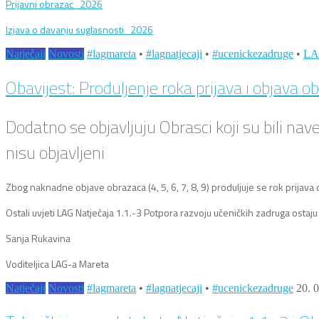
Prijavni obrazac_2026
Izjava o davanju suglasnosti_2026
Natječaji
Novosti
#lagmareta
•
#lagnatjecaji
•
#ucenickezadruge
•
LAG
Obavijest: Produljenje roka prijava i objava o
Dodatno se objavljuju Obrasci koji su bili n
nisu objavljeni
Zbog naknadne objave obrazaca (4, 5, 6, 7, 8, 9) produljuje se rok prijava 
Ostali uvjeti LAG Natječaja 1.1.-3 Potpora razvoju učeničkih zadruga ostaju i
Sanja Rukavina
Voditeljica LAG-a Mareta
Natječaji
Novosti
#lagmareta
•
#lagnatjecaji
•
#ucenickezadruge
20. 