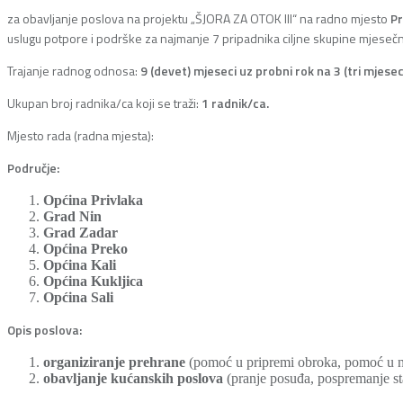
za obavljanje poslova na projektu „ŠJORA ZA OTOK III“ na radno mjesto
Pr
uslugu potpore i podrške za najmanje 7 pripadnika ciljne skupine mjeseč
Trajanje radnog odnosa:
9 (devet) mjeseci uz probni rok na 3 (tri mjese
Ukupan broj radnika/ca koji se traži:
1 radnik/ca.
Mjesto rada (radna mjesta):
Područje:
Općina Privlaka
Grad Nin
Grad Zadar
Općina Preko
Općina Kali
Općina Kukljica
Općina Sali
Opis poslova:
organiziranje prehrane
(pomoć u pripremi obroka, pomoć u naba
obavljanje kućanskih poslova
(pranje posuđa, pospremanje sta