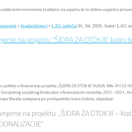
a odabranim korisnicima čestitamo na uspjehu te im želimo uspješnu provedbu
orazaotok
•
#zadarskiotoci
•
LAG natječaj
01. 04. 2026.
Autor: LAG a
ijeme na projektu “ŠJORA ZA OTOK III” kodni b
jalne politike o financiranju projekta „ŠJORA ZA OTOK III“, KLASA: 984-01/
iz Europskog socijalnog fonda plus u financijskom razdoblju 2021.-2027., K
 grupa Mareta zastupana po predsjedniku Ivanu Gobinu, objavljuje:
ijeme na projektu „ŠJORA ZA OTOK III – Kodni 
UCIONALIZACIJE“