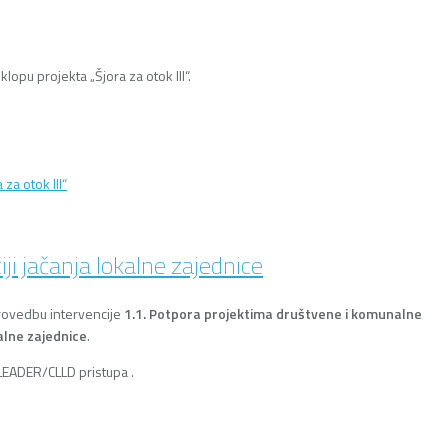
opu projekta „Šjora za otok III“.
za otok III“
ji jačanja lokalne zajednice
rovedbu intervencije
1.1. Potpora projektima društvene i komunalne
kalne zajednice
.
LEADER/CLLD pristupa .