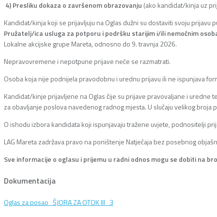
4) Presliku dokaza o završenom obrazovanju
(ako kandidat/kinja uz pri
Kandidat/kinja koji se prijavljuju na Oglas dužni su dostaviti svoju prijav
Pružatelj/ica usluga za potporu i podršku starijim i/ili nemoćnim oso
Lokalne akcijske grupe Mareta, odnosno do 9. travnja 2026.
Nepravovremene i nepotpune prijave neće se razmatrati.
Osoba koja nije podnijela pravodobnu i urednu prijavu ili ne ispunjava fo
Kandidat/kinje prijavljene na Oglas čije su prijave pravovaljane i uredne 
za obavljanje poslova navedenog radnog mjesta. U slučaju velikog broja pri
O ishodu izbora kandidata koji ispunjavaju tražene uvjete, podnositelji pr
LAG Mareta zadržava pravo na poništenje Natječaja bez posebnog objašn
Sve informacije o oglasu i prijemu u radni odnos mogu se dobiti na bro
Dokumentacija
Oglas za posao_ŠJORA ZA OTOK III_3