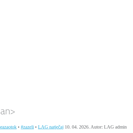
pan>
orazaotok
•
#zazeli
•
LAG natječaj
10. 04. 2026.
Autor: LAG admin