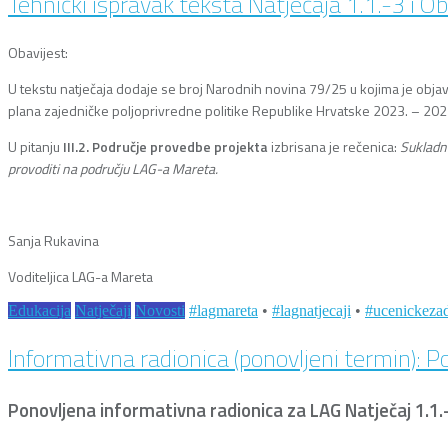
Tehnički ispravak teksta Natječaja 1.1.-3 i O
Obavijest:
U tekstu natječaja dodaje se broj Narodnih novina 79/25 u kojima je objavl
plana zajedničke poljoprivredne politike Republike Hrvatske 2023. – 202
U pitanju
III.2.
Područje provedbe projekta
izbrisana je rečenica:
Sukladno
provoditi na području LAG-a Mareta.
Sanja Rukavina
Voditeljica LAG-a Mareta
Edukacija
Natječaji
Novosti
#lagmareta
•
#lagnatjecaji
•
#ucenickeza
Informativna radionica (ponovljeni termin): P
Ponovljena informativna radionica za LAG Natječaj 1.1.