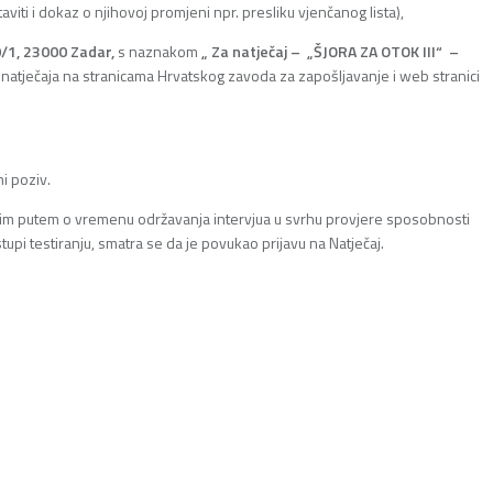
viti i dokaz o njihovoj promjeni npr. presliku vjenčanog lista),
0/1, 23000 Zadar,
s naznakom
„ Za natječaj –
„ŠJORA ZA OTOK III“ –
natječaja na stranicama Hrvatskog zavoda za zapošljavanje i web stranici
i poziv.
fonskim putem o vremenu održavanja intervjua u svrhu provjere sposobnosti
pi testiranju, smatra se da je povukao prijavu na Natječaj.