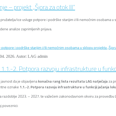
e – projekt „Šjora za otok III“
užatelja/ice usluge potpore i podrške starijim i/ili nemoćnim osobama u skl
ne analize zaprimljenih prijava.
potpore i podrške starijim i/ili nemoćnim osobama u sklopu projekta „Šjora 
 04. 2026.
Autor: LAG admin
1.1.-2. Potpora razvoju infrastrukture u funkci
u javnost da je objavljena
konačna rang lista rezultata LAG natječaja
za p
entne oznake
1.1.-2. Potpora razvoju infrastrukture u funkciji jačanja lo
a za razdoblje 2023. – 2027. te važećem zakonodavnom okviru za provedbu 
j poveznici: