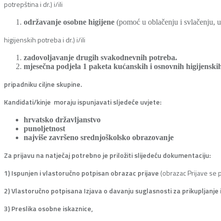
potrepština i dr.) i/ili
održavanje osobne higijene
(pomoć u oblačenju i svlačenju, u
higijenskih potreba i dr.) i/ili
zadovoljavanje drugih svakodnevnih potreba.
mjesečna podjela 1 paketa kućanskih i osnovnih higijenski
pripadniku ciljne skupine.
Kandidati/kinje moraju ispunjavati sljedeće uvjete:
hrvatsko državljanstvo
punoljetnost
najviše završeno srednjoškolsko obrazovanje
Za prijavu na natječaj potrebno je priložiti slijedeću dokumentaciju:
1) Ispunjen i vlastoručno potpisan obrazac prijave
(obrazac Prijave se 
2) Vlastoručno potpisana Izjava o davanju suglasnosti za prikupljanj
3) Preslika osobne iskaznice,