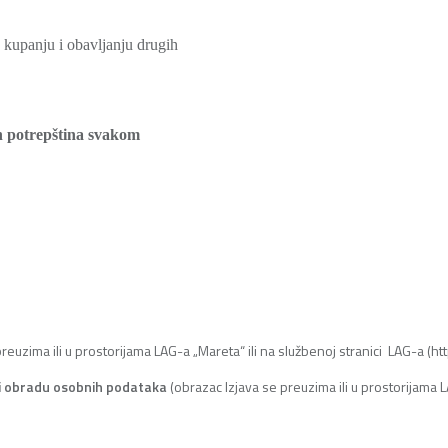
 kupanju i obavljanju drugih
h potrepština svakom
preuzima ili u prostorijama LAG-a „Mareta“ ili na službenoj stranici LAG-a (
e i obradu osobnih podataka
(obrazac Izjava se preuzima ili u prostorijama 