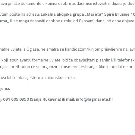
javu prilaže dokumente u kojima osobni podaci nisu istovjetni, dužna je dosta
u putem pošte na adresu:
Lokalna akcijska grupa „Mareta“, Špire Brusine 1
bama
„
ili se mogu dostaviti osobno u roku od 8 (osam) dana od dana objave 
rmalne uvjete iz Oglasa, ne smatra se kandidatom/kinjom prijavljenim na Javn
te koji ispunjavanju formalne uvjete biti će obavješteni pisanim i/ili tele
java prethodno će se organizirati pismeno testiranje. Ako kandidat ne pristu
ijava bit će obaviješteni u zakonskom roku.
jenja.
j: 091 605 0350 (Sanja Rukavina) ili mail: info@lagmareta.hr