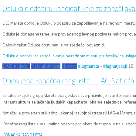
Odluka o odabiru kandidatkinje za zapošljavanj
LAG Mareta
donio je Odluku o odabiru za zapošljavanje na radnom mjestu pr
Odluka je donesena temeljem provedenog Javnog poziva te nakon provede
Cjeloviti tekst Odluke dostupan je na sljedećoj poveznici:
Odluku o odabiru za zapošljavanje na radnom mjestu pružatelja/ice usluge 
LAG natječaji
Naše aktivnosti
Novosti
#lagmareta
•
#lagnatjecaji
10.
Objavljena konačna rang lista – LAG Natječaj 
Lokalna akcijska grupa Mareta obavještava sve prijavitelje i zainteresiran
infrastrukture te jačanja ljudskih kapaciteta lokalne zajednice
, refer
Natječaj je proveden sukladno Lokanoj razvojnoj strategiji LAG-a Maret
Konačna rang lista s rezultatima odabira projekata dostupna je na sljedećo
KONAČNA RANG LISTA