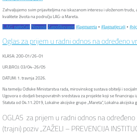
Zahvaljujemo svim prijaviteljima na iskazanom interesu i uloženom trudu, 
kvalitete života na području LAG-a Mareta.
LAG natječaji
Novosti
Zapošljavanje
#lagmareta
•
#lagnatjecaji
•
#sj
Oglas za prijem u radni odnos na određeno vr
KLASA: 200-01/26-01
UR.BROJ: 03/04-26/05
DATUM: 1. travnja 2026.
Na temelju Odluke Ministarstva rada, mirovinskog sustava obitelji i soci
Ugovora o dodjeli bespovratnih sredstava za projekte koji se financiraju 
Statuta od 04.11.2019, Lokalne akcijske grupe „Mareta“, Lokalna akcijska
OGLAS za prijem u radni odnos na određeno vr
(trajni) poziv „ZAŽELI – PREVENCIJA INSTIT