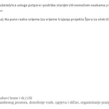
užatelj/ica usluge potpore i podrške starijim i/ili nemoćnim osobama
p
no.
ca). Na puno radno vrijeme (za vrijeme trajanja projekta Šjora za otok II
vi hrane i dr.) i/ili
mbenog prostora, donošenje vode, ogrjeva i slično, organiziranje pranja