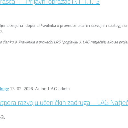
brasca 1_ Prijavni obrazac INT 1.1.-3
jena Izmjena i dopuna Pravilnika o provedbi lokalnih razvojnih strategija u
7.
 članku 9. Pravilnika o provedbi LRS i poglavlju 3. LAG natječaja, ako se pro
druge
13. 02. 2026.
Autor: LAG admin
otpora razvoju učeničkih zadruga – LAG Natječ
-3.