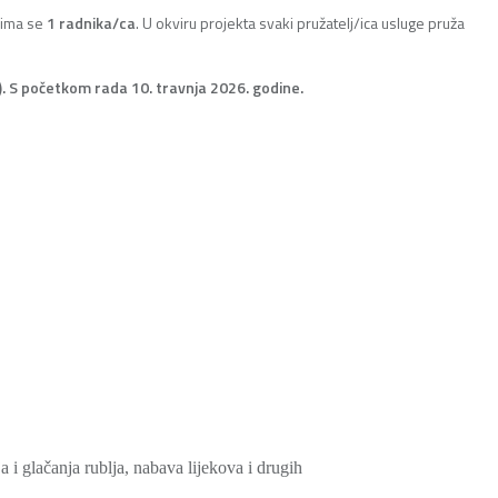
rima se
1 radnika/ca
. U okviru projekta svaki pružatelj/ica usluge pruža
I). S početkom rada 10. travnja 2026. godine.
 i glačanja rublja, nabava lijekova i drugih