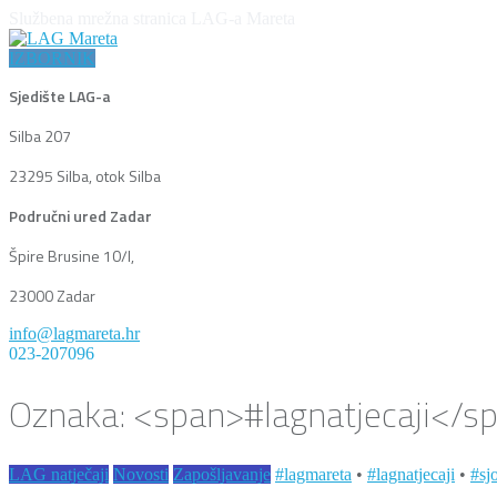
Službena mrežna stranica LAG-a Mareta
IZBORNIK
Sjedište LAG-a
Silba 207
23295 Silba, otok Silba
Područni ured Zadar
Špire Brusine 10/I,
23000 Zadar
info@lagmareta.hr
023-207096
Oznaka: <span>#lagnatjecaji</s
LAG natječaji
Novosti
Zapošljavanje
#lagmareta
•
#lagnatjecaji
•
#sj