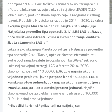
podmjere 19.4. »Tekući troškovi i animacija« unutar mjere 19
»Potpora lokalnom razvoju u okviru inicijative LEADER (CLLD –
lokalni razvoj pod vodstvom zajednice)« iz Programa ruralnog
razvoja Republike Hrvatske za razdoblje 2014. – 2020.
Lokalna
akcijska grupa Mareta na dan 08. ožujka 2019. objavljuje
Natječaj za provedbu tipa operacije 2.1.1. LRS LAG-a „Razvoj
opće društvene infrastrukture u svrhu podizanja kvalitete
života stanovnika LAG-a “
.
Lokalna akcijska grupa Mareta objavljuje je Natječaj za provedbu
tipa operacije 2.1.1 “Razvoj opće društvene infrastrukture u
svrhu podizanja kvalitete života stanovnika LAG-a” sukladno
Lokalnoj razvojnoj strategiji LAG-a Mareta 2014.-2020. u
ukupnom iznosu od 440.000,00 EUR, gdje
najniža ukupna
vrijednost projekta i javne potpore iznosi 15.000,00 EUR u
kunskoj protuvrijednosti, dok najviša ukupna javne potpore
iznosi 40.000,00 EUR u kunskoj protuvrijednosti
. Najviša
ukupna vrijednost projekta ne smije iznositi više od 100.000
EUR u kunskoj protuvrijednosti.
Prihvatljivi korisnici / prijavitelji na natječaj su: