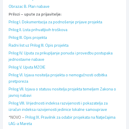
Obrazac B. Plan nabave
Prilozi – upute za prijavitelje:
Prilog I. Dokumentacija za podnošenje prijave projekta
Prilog II. Lista prihvatljivih troškova
Prilog III. Opis projekta
Radni list uz Prilog III. Opis projekta
Prilog IV. Uputa za prikupljanje ponuda i provedbu postupaka
jednostavne nabave
Prilog V. Uputa MZOIE
Prilog VI. Izjava nositelja projekta o nemogućnosti odbitka
pretporeza
Prilog VII. Izjava o statusu nositelja projekta temeljem Zakona o
javnoj nabavi
Prilog VIII. Vrijednosti indeksa razvijenosti i pokazatelja za
izračun indeksa razvijenosti jedinice lokalne samouprave
*NOVO –
Prilog IX. Pravilnik za odabir projekata na Natječajima
LAG-a Mareta