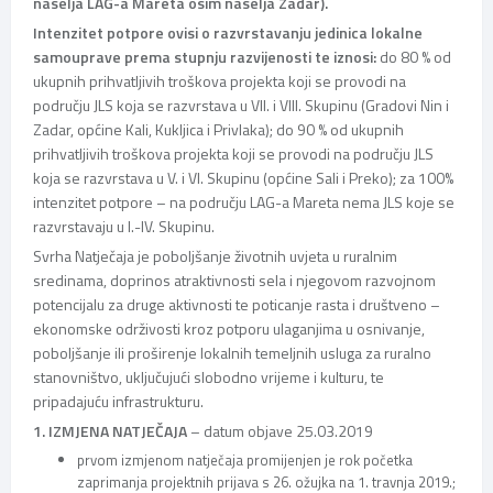
naselja LAG-a Mareta osim naselja Zadar).
Intenzitet potpore ovisi o razvrstavanju jedinica lokalne
samouprave prema stupnju razvijenosti te iznosi:
do 80 % od
ukupnih prihvatljivih troškova projekta koji se provodi na
području JLS koja se razvrstava u VII. i VIII. Skupinu (Gradovi Nin i
Zadar, općine Kali, Kukljica i Privlaka); do 90 % od ukupnih
prihvatljivih troškova projekta koji se provodi na području JLS
koja se razvrstava u V. i VI. Skupinu (općine Sali i Preko); za 100%
intenzitet potpore – na području LAG-a Mareta nema JLS koje se
razvrstavaju u I.-IV. Skupinu.
Svrha Natječaja je poboljšanje životnih uvjeta u ruralnim
sredinama, doprinos atraktivnosti sela i njegovom razvojnom
potencijalu za druge aktivnosti te poticanje rasta i društveno –
ekonomske održivosti kroz potporu ulaganjima u osnivanje,
poboljšanje ili proširenje lokalnih temeljnih usluga za ruralno
stanovništvo, uključujući slobodno vrijeme i kulturu, te
pripadajuću infrastrukturu.
1. IZMJENA NATJEČAJA
– datum objave 25.03.2019
prvom izmjenom natječaja promijenjen je rok početka
zaprimanja projektnih prijava s 26. ožujka na 1. travnja 2019.;