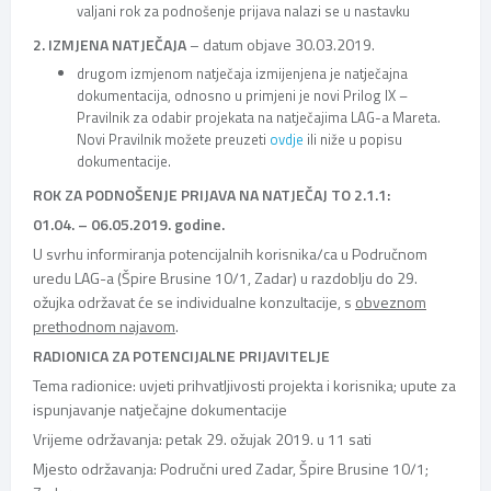
valjani rok za podnošenje prijava nalazi se u nastavku
2. IZMJENA NATJEČAJA
– datum objave 30.03.2019.
drugom izmjenom natječaja izmijenjena je natječajna
dokumentacija, odnosno u primjeni je novi Prilog IX –
Pravilnik za odabir projekata na natječajima LAG-a Mareta.
Novi Pravilnik možete preuzeti
ovdje
ili niže u popisu
dokumentacije.
ROK ZA PODNOŠENJE PRIJAVA NA NATJEČAJ TO 2.1.1:
01.04. – 06.05.2019. godine.
U svrhu informiranja potencijalnih korisnika/ca u Područnom
uredu LAG-a (Špire Brusine 10/1, Zadar) u razdoblju do 29.
ožujka održavat će se individualne konzultacije, s
obveznom
prethodnom najavom
.
RADIONICA ZA POTENCIJALNE PRIJAVITELJE
Tema radionice: uvjeti prihvatljivosti projekta i korisnika; upute za
ispunjavanje natječajne dokumentacije
Vrijeme održavanja: petak 29. ožujak 2019. u 11 sati
Mjesto održavanja: Područni ured Zadar, Špire Brusine 10/1;