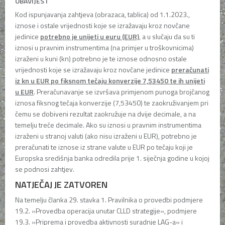
OBAVIJEST
Kod ispunjavanja zahtjeva (obrazaca, tablica) od 1.1.2023.,
iznose i ostale vrijednosti koje se izražavaju kroz novčane
jedinice
potrebno je unijeti u euru (EUR)
, a u slučaju da su ti
iznosi u pravnim instrumentima (na primjer u troškovnicima)
izraženi u kuni (kn) potrebno je te iznose odnosno ostale
vrijednosti koje se izražavaju kroz novčane jedinice
preračunati
iz kn u EUR po fiksnom tečaju konverzije 7,53450 te ih unijeti
u EUR
. Preračunavanje se izvršava primjenom punoga brojčanog
iznosa fiksnog tečaja konverzije (7,53450) te zaokruživanjem pri
čemu se dobiveni rezultat zaokružuje na dvije decimale, a na
temelju treće decimale. Ako su iznosi u pravnim instrumentima
izraženi u stranoj valuti (ako nisu izraženi u EUR), potrebno je
preračunati te iznose iz strane valute u EUR po tečaju koji je
Europska središnja banka odredila prije 1. siječnja godine u kojoj
se podnosi zahtjev.
NATJEČAJ JE ZATVOREN
Na temelju članka 29. stavka 1. Pravilnika o provedbi podmjere
19.2. »Provedba operacija unutar CLLD strategije«, podmjere
19.3. »Priprema i provedba aktivnosti suradnje LAG-a« i