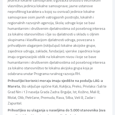
jedinice lokalne samouprave; trgovačka društva u većinskom
vlasništvu jedinica lokalne samouprave; javne ustanove
neprofitnog karaktera u kojoj su osnivači jedinice lokalne
samouprave osim javnih vatrogasnih postrojbi, lokalnih i
regionalnih razvojnih agencija, škola; udruge koje se bavi
humanitarnim i društvenim djelatnostima od posebnog interesa
za lokalno stanovništvo i čije su djelatnosti u skladu s ciljnim
skupinama i klasifikacijom djelatnosti udruga, povezana s
prihvatljivim ulaganjem (isključujući lokalne akcijske grupe,
zajednice udruga, zaklade, fundacije); vjerske zajednice koje
imaju organizacijski oblik na lokalnom nivou i koje se bave
humanitarnim i društvenim djelatnostima od posebnog interesa
za lokalno stanovništvo te lokalna akcijska grupa koja je
odabrana unutar Programa ruralnog razvoja RH.
Prihvatljivi korisnici moraju imaju sjedište na podučju LAG-a
Mareta
, što uključuje općine Kali, Kukljica, Preko, Privlaka i Sali te
Grad Nin i 13 naselja Grada Zadra: Brgulje, Ist, Kožino, Mali Iž,
Molat, Olib, Petrčane, Premuda, Rava, Silba, Veli Iž, Zadar i
Zapuntel.
Prihvatljiva su ulaganja u naseljima do 5.000 stanovnika (sva