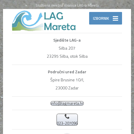
Službena mrežna stranica LAG-a Mareta
IZBORNIK
Sjedište LAG-a
Silba 207
23295 Silba, otok Silba
Područni ured Zadar
Špire Brusine 10/I,
23000 Zadar
info@lagmareta.hr
023-207096