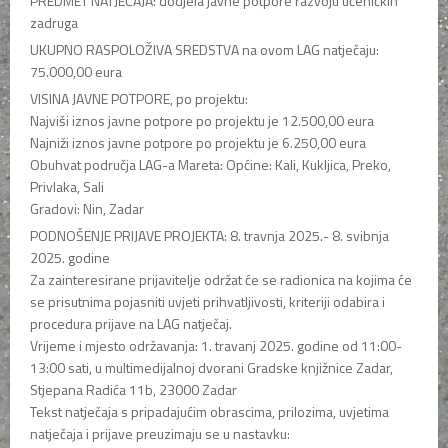
PREDMET NATJEČAJA: dodjela javne potpore razvoju učeničkih
zadruga
UKUPNO RASPOLOŽIVA SREDSTVA na ovom LAG natječaju:
75.000,00 eura
VISINA JAVNE POTPORE, po projektu:
Najviši iznos javne potpore po projektu je 12.500,00 eura
Najniži iznos javne potpore po projektu je 6.250,00 eura
Obuhvat područja LAG-a Mareta: Općine: Kali, Kukljica, Preko,
Privlaka, Sali
Gradovi: Nin, Zadar
PODNOŠENJE PRIJAVE PROJEKTA: 8. travnja 2025.- 8. svibnja
2025. godine
Za zainteresirane prijavitelje održat će se radionica na kojima će
se prisutnima pojasniti uvjeti prihvatljivosti, kriteriji odabira i
procedura prijave na LAG natječaj.
Vrijeme i mjesto održavanja: 1. travanj 2025. godine od 11:00-
13:00 sati, u multimedijalnoj dvorani Gradske knjižnice Zadar,
Stjepana Radića 11b, 23000 Zadar
Tekst natječaja s pripadajućim obrascima, prilozima, uvjetima
natječaja i prijave preuzimaju se u nastavku: