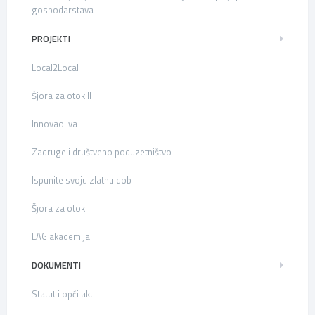
gospodarstava
PROJEKTI
Local2Local
Šjora za otok II
Innovaoliva
Zadruge i društveno poduzetništvo
Ispunite svoju zlatnu dob
Šjora za otok
LAG akademija
DOKUMENTI
Statut i opći akti