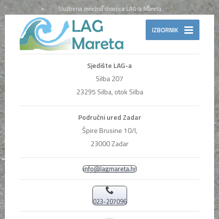
Službena mrežna stranica LAG-a Mareta
IZBORNIK
Sjedište LAG-a
Silba 207
23295 Silba, otok Silba
Područni ured Zadar
Špire Brusine 10/I,
23000 Zadar
info@lagmareta.hr
023-207096