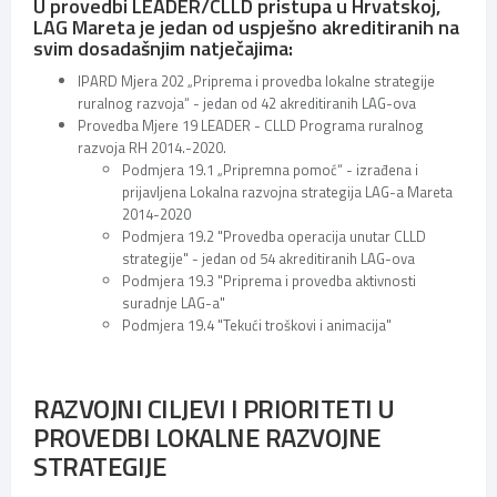
U provedbi LEADER/CLLD pristupa u Hrvatskoj,
LAG Mareta je jedan od uspješno akreditiranih na
svim dosadašnjim natječajima:
IPARD Mjera 202 „Priprema i provedba lokalne strategije
ruralnog razvoja“ - jedan od 42 akreditiranih LAG-ova
Provedba Mjere 19 LEADER - CLLD Programa ruralnog
razvoja RH 2014.-2020.
Podmjera 19.1 „Pripremna pomoć“ - izrađena i
prijavljena Lokalna razvojna strategija LAG-a Mareta
2014-2020
Podmjera 19.2 "Provedba operacija unutar CLLD
strategije" - jedan od 54 akreditiranih LAG-ova
Podmjera 19.3 "Priprema i provedba aktivnosti
suradnje LAG-a"
Podmjera 19.4 "Tekući troškovi i animacija"
RAZVOJNI CILJEVI I PRIORITETI U
PROVEDBI LOKALNE RAZVOJNE
STRATEGIJE