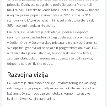
priobalja. Obuhvaća geografsko područje općina Preko, Kali,
Kukljica, Sali i Privlaka te Grada Nina i Zadra. Obuhvaća 44 naselja
u kojima, prema popisu stanovništva iz 2011.g., živi 87.914
stanovnika. U LAG-u se nalazi i 13 naseljenih otoka što je čak
28% naseljenih otoka u Hrvatskoj.
Glavni cilj LAG-a Mareta je pokretanje i podrška ukupnom
ruralnom razvoju na teritoriju kojeg obuhvaća, uz promicanje
višedioničkog i višesektorskog pristupa razvoju. Naši članovi su
sve općine i gradovi koj se nalaze u geografskom obuhvatu LAG-
a, zatim ostale javne ustanove, gospodarski sektor – tvrtke,
zadruge, obrti, poljoprivredna gospodarstva te civilni sektor,
odnosno udruge i fizičke osobe.
Razvojna vizija
LAG Mareta je atraktivno područje uravnoteženog, inovativnog i
održivog razvoja, prepoznatljive i očuvane kulturne i prirodne
baštine, s čvrstom poveznicom otoka s kopnom, te visoke
kvalitete života svojih stanovnika.