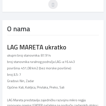
O nama
LAG MARETA ukratko
ukupni broj stanovnika: 87.914
broj stanovnika ruralnog područja LAG-a:16.443
površina: 451,08 km2 (bez morske površine)
broj JLS: 7
Gradovi: Nin, Zadar
Općine: Kali, Kukljica, Privlaka, Preko, Sali
LAG Mareta predstavlja zajedničku razvojnu mikro regiju
osnovanu prema LEADER načelima na području zadarskih otoka i