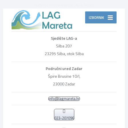
Službena mrežna stranica LAG-a Mareta
IZBORNIK
Sjedište LAG-a
Silba 207
23295 Silba, otok Silba
Područni ured Zadar
Špire Brusine 10/I,
23000 Zadar
info@lagmareta.hr
023-207096