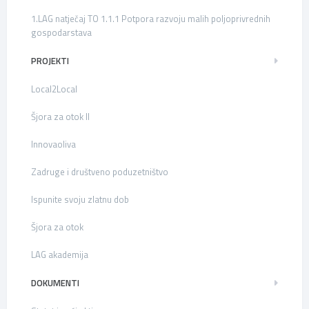
1.LAG natječaj TO 1.1.1 Potpora razvoju malih poljoprivrednih
gospodarstava
PROJEKTI
Local2Local
Šjora za otok II
Innovaoliva
Zadruge i društveno poduzetništvo
Ispunite svoju zlatnu dob
Šjora za otok
LAG akademija
DOKUMENTI