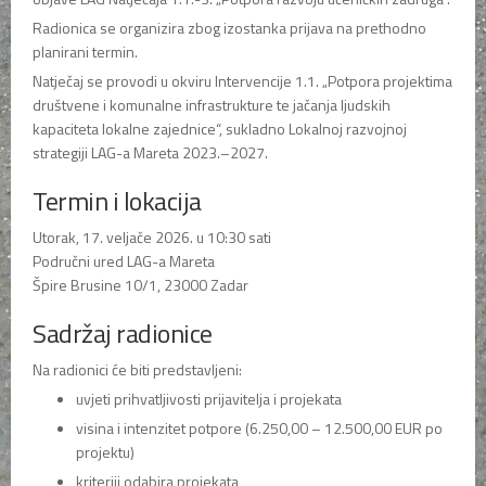
Radionica se organizira zbog izostanka prijava na prethodno
planirani termin.
Natječaj se provodi u okviru Intervencije 1.1. „Potpora projektima
društvene i komunalne infrastrukture te jačanja ljudskih
kapaciteta lokalne zajednice“, sukladno Lokalnoj razvojnoj
strategiji LAG-a Mareta 2023.–2027.
Termin i lokacija
Utorak, 17. veljače 2026. u 10:30 sati
Područni ured LAG-a Mareta
Špire Brusine 10/1, 23000 Zadar
Sadržaj radionice
Na radionici će biti predstavljeni:
uvjeti prihvatljivosti prijavitelja i projekata
visina i intenzitet potpore (6.250,00 – 12.500,00 EUR po
projektu)
kriteriji odabira projekata