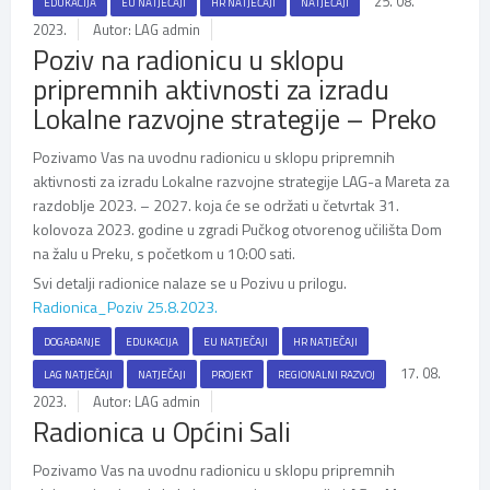
25. 08.
EDUKACIJA
EU NATJEČAJI
HR NATJEČAJI
NATJEČAJI
2023.
Autor: LAG admin
Poziv na radionicu u sklopu
pripremnih aktivnosti za izradu
Lokalne razvojne strategije – Preko
Pozivamo Vas na uvodnu radionicu u sklopu pripremnih
aktivnosti za izradu Lokalne razvojne strategije LAG-a Mareta za
razdoblje 2023. – 2027. koja će se održati u četvrtak 31.
kolovoza 2023. godine u zgradi Pučkog otvorenog učilišta Dom
na žalu u Preku, s početkom u 10:00 sati.
Svi detalji radionice nalaze se u Pozivu u prilogu.
Radionica_Poziv 25.8.2023.
DOGAĐANJE
EDUKACIJA
EU NATJEČAJI
HR NATJEČAJI
17. 08.
LAG NATJEČAJI
NATJEČAJI
PROJEKT
REGIONALNI RAZVOJ
2023.
Autor: LAG admin
Radionica u Općini Sali
Pozivamo Vas na uvodnu radionicu u sklopu pripremnih