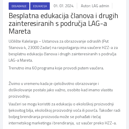
01. 07. 2024.
Autor: LAG admin
DOGAĐANJE
EDUKACIJA
Besplatna edukacija članova i drugih
zainteresiranih s područja LAG-a
Mareta
Učilište Kalelarga – Ustanova za obrazovanje odraslih (Put
Stanova 4, 23000 Zadar) na raspolaganju ima vaučere HZZ-a za
besplatnu edukaciju članova i drugih zainteresiranih s područja
LAG-a Mareta.
Trenutno ima 60 programa koje provodi putem vaučera.
Živimo u vremenu kada je cjeloživotno obrazovanje i
doškolovanje postalo jako važno, osobito kad imamo vlastitu
proizvodnju.
Vaučeri se mogu koristiti za edukaciju o ekološkoj proizvodnji
ljekovitog bilja, ekološkoj proizvodnji voća ili povrća. Također radi
boljeg brendiranja proizvoda može se pohađati i tečaj
internetskog marketinga i brendiranja, uz vaučer preko HZZ-a.