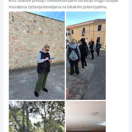
kroz LEADER pristup i međuteritorijalnu suradnju mogu razvijati
inovativna rješenja temeljena na lokalnim potencijalima.