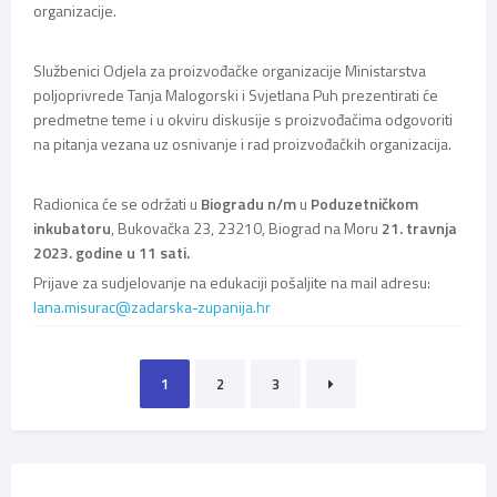
organizacije.
Službenici Odjela za proizvođačke organizacije Ministarstva
poljoprivrede Tanja Malogorski i Svjetlana Puh prezentirati će
predmetne teme i u okviru diskusije s proizvođačima odgovoriti
na pitanja vezana uz osnivanje i rad proizvođačkih organizacija.
Radionica će se održati u
Biogradu n/m
u
Poduzetničkom
inkubatoru
, Bukovačka 23, 23210, Biograd na Moru
21. travnja
2023. godine u 11 sati.
Prijave za sudjelovanje na edukaciji pošaljite na mail adresu:
lana.misurac@zadarska-zupanija.hr
Brojevi
1
2
3
stranica
objava