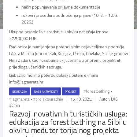
način popunjavanja prijavne dokumentacije
rokovi i procedura podnošenja prijave (10. 2. – 12. 3.
2026.)
Ukupno raspoloživa sredstva u okviru natječaja iznose
37.500,00 EUR.
Radionica je namijenjena potencijalnim prijaviteljima s područja
LAG-a Mareta (općine Kali, Kukljica, Preko, Privlaka, Sali te gradovi
Nin i Zadar), kao i osobama uključenima u pripremu projektnih
prijedloga učeničkih zadruga.
Ljubazno molimo potvrdu dolaska putem e-maila
info@lagmareta.hr
#forestbathing
•
EDUKACIJA
NAŠE AKTIVNOSTI
PROJEKT
#lagmareta
•
#projektsuradnje
15. 10. 2025.
Autor: LAG
admin
Razvoj inovativnih turističkih usluga:
edukacija za forest bathing na Silbi u
okviru međuteritorijalnog projekta