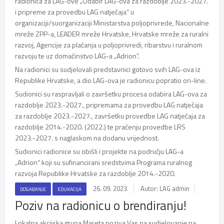
radionica za LAG-ove „Odabir LAG-ova za razdoblje 2023.-2027.
i pripreme za provedbu LAG natječaja“ u
organizaciji/suorganizaciji Ministarstva poljoprivrede, Nacionalne
mreže ZPP-a, LEADER mreže Hrvatske, Hrvatske mreže za ruralni
razvoj, Agencije za plaćanja u poljoprivredi, ribarstvu i ruralnom
razvoju te uz domaćinstvo LAG-a „Adrion“.
Na radionici su sudjelovali predstavnici gotovo svih LAG-ova iz
Republike Hrvatske, a dio LAG-ova je radionicu popratio on-line.
Sudionici su raspravljali o završetku procesa odabira LAG-ova za
razdoblje 2023.-2027., pripremama za provedbu LAG natječaja
za razdoblje 2023.-2027., završetku provedbe LAG natječaja za
razdoblje 2014.-2020. (2022.) te praćenju provedbe LRS
2023.-2027. s naglaskom na dodanu vrijednost.
Sudionici radionice su obišli i projekte na području LAG-a
„Adrion“ koji su sufinancirani sredstvima Programa ruralnog
razvoja Republike Hrvatske za razdoblje 2014.-2020.
26. 09. 2023.
Autor: LAG admin
DOGAĐANJE
EDUKACIJA
Poziv na radionicu o brendiranju!
Lokalna akcijska grupa Mareta poziva Vas na sudjelovanje na