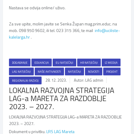
Nastava se odvija online/ uživo.
Za sve upite, molim javite se Senka Župan mag.prim.educ. na
mob. 098 950 9602, ili tel. 023 315 366, te mail
info@uciliste-
kalelarga.hr
.
DOGAĐANJE
EDUKACIJA
EU NATJEČAJI
HR NATJEČAJI
IZ MEDIJA
LAG NATJEČAJI
NAŠE AKTIVNOSTI
NATJEČAJI
NOVOSTI
PROJEKT
28. 12. 2023.
Autor: LAG admin
REGIONALNI RAZVOJ
LOKALNA RAZVOJNA STRATEGIJA
LAG-a MARETA ZA RAZDOBLJE
2023. – 2027.
LOKALNA RAZVOJNA STRATEGIJA LAG-a MARETA ZA RAZDOBLJE
2023. – 2027.
Dokument u privitku.
LRS LAG Mareta