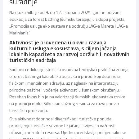
suradnje
Na otoku Silbi je od 9. do 12. listopada 2025. godine održana
edukacija za forest bathing (šumsku terapiju) u sklopu projekta
„Promocija usluga eko sustava na području LAG-a Mareta i LAG-a
Marinianis“
Aktivnost je provedena u okviru razvoja
kulturnih usluga ekosustava, s ciljem jačanja
lokalnih kapaciteta za razvoj održivih i inovativnih
turističkih sadržaja
Sudionici edukacije stekli su osnovna teorijska i praktična znanja
o forest bathingu kao obliku boravka u prirodi koji doprinosi
fizičkom i mentalnom zdravlju, uz naglasak na interpretaciju
prirodne baštine i vođenje aktivnosti u šumskom okruženju.
Poseban fokus bio je na valorizaciji šumskih ekosustava crnike
na području otoka Silbe kao važnog resursa za razvoj novih
turističkih proizvoda.
Ova aktivnost doprinosi diversifikaciji turističke ponude,
produljenju turističke sezone te jačanju svijesti o važnosti
očuvanja prirodnih resursa. Ujedno predstavlja primjer kako se