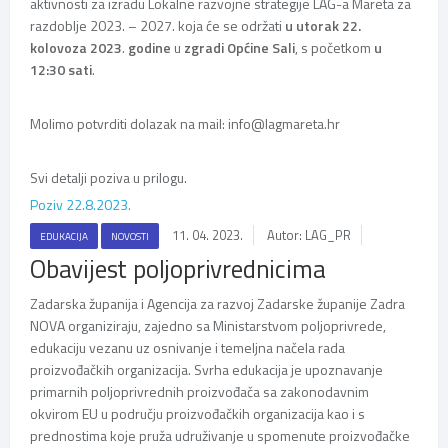
aktivnosti za izradu Lokalne razvojne strategije LAG-a Mareta za
razdoblje 2023. – 2027. koja će se održati
u utorak 22.
kolovoza 2023
.
godine
u
zgradi Općine Sali
, s početkom
u
12:30 sati
.
Molimo potvrditi dolazak na mail: info@lagmareta.hr
Svi detalji poziva u prilogu.
Poziv 22.8.2023.
11. 04. 2023.
Autor: LAG_PR
EDUKACIJA
NOVOSTI
Obavijest poljoprivrednicima
Zadarska županija i Agencija za razvoj Zadarske županije Zadra
NOVA organiziraju, zajedno sa Ministarstvom poljoprivrede,
edukaciju vezanu uz osnivanje i temeljna načela rada
proizvođačkih organizacija. Svrha edukacija je upoznavanje
primarnih poljoprivrednih proizvođača sa zakonodavnim
okvirom EU u području proizvođačkih organizacija kao i s
prednostima koje pruža udruživanje u spomenute proizvođačke