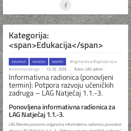
Kategorija:
<span>Edukacija</span>
#lagmareta
•
#lagnatjecaji
•
EDUKACIJA
NATJEČAJI
NOVOSTI
#ucenickezadruge
13. 02. 2026.
Autor: LAG admin
Informativna radionica (ponovljeni
termin): Potpora razvoju učeničkih
zadruga – LAG Natječaj 1.1.-3.
Ponovljena informativna radionica za
LAG Natječaj 1.1.-3.
LAG Mareta
ponovno organizira informativnu radionicu povodom
objave LAG Natječaja 1.1.-3. „Potpora razvoju učeničkih zadruga“.