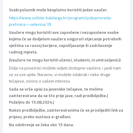
Svaki polaznik može besplatno koristiti jedan vaučer.
https://www.uciliste-kalelarga.hr/programi/poljoprivreda-
prehrana-i-veterina/39
Vaučere mogu koristiti sve zaposlene i nezaposlene osobe
kojima će se dodjelom vaučera osigurati stjecanje potrebnih
vještina za razvoj karijere, zapošljavanje ili zadržavanje
radnog mjesta.
(Vaučere ne mogu koristiti učenici, studenti, ni umirovljenici)
Dolje na poveznici možete vidjeti dostupne vaučere, i javiti nam
se za sve upite. Naravno, vi možete odabrati i neke druge
tečajeve, ovisno o vašem interesu.
Sada se vrše upisi za jesenske tečajeve, te molimo
zainteresirane da se što prije jave, radi predbilježbe.(
Poželjno do 15.08.2024.)
Nakon predbilježbe, zainteresiranima će se proslijediti link za
prijavu, preko sustava e-građani.
Na odobrenje se čeka oko 15 dana.