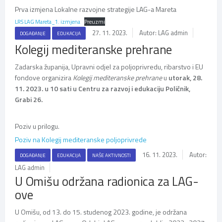
Prva izmjena Lokalne razvojne strategije LAG-a Mareta
LRS LAG Mareta_1. izmjena
Preuzmi
27. 11. 2023.
Autor: LAG admin
DOGAĐANJE
EDUKACIJA
Kolegij mediteranske prehrane
Zadarska županija, Upravni odjel za poljoprivredu, ribarstvo i EU
fondove organizira
Kolegij mediteranske prehrane
u
utorak, 28.
11. 2023.
u 10 sati u Centru za razvoj i edukaciju Poličnik,
Grabi 26.
Poziv u prilogu.
Poziv na Kolegij mediteranske poljoprivrede
16. 11. 2023.
Autor:
DOGAĐANJE
EDUKACIJA
NAŠE AKTIVNOSTI
LAG admin
U Omišu održana radionica za LAG-
ove
U Omišu, od 13. do 15. studenog 2023. godine, je održana