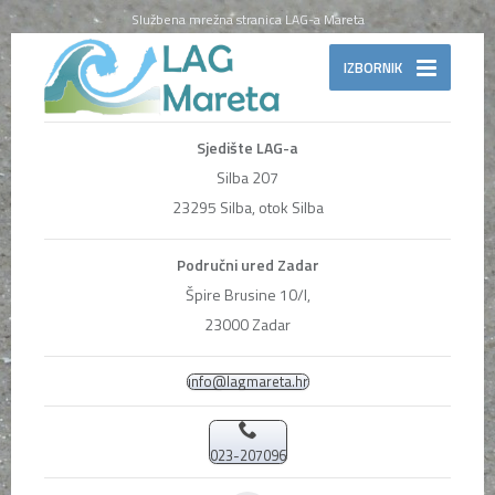
Službena mrežna stranica LAG-a Mareta
IZBORNIK
Sjedište LAG-a
Silba 207
23295 Silba, otok Silba
Područni ured Zadar
Špire Brusine 10/I,
23000 Zadar
info@lagmareta.hr
023-207096