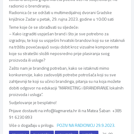
radionici o brendiranju.
Radionica će se održati u multimedijalnoj dvorani Gradske
knjižnice Zadar u petak, 29. rujna 2023. godine u 10:00 sati
Teme koje će se obrađivati su sljedeće:
– Kako izgraditi uspješan brand i što je sve potrebno za
izgradnju, te koji su uspješni hrvatski brandovi koji su se istaknuli
na tržištu povećavajući svoju dobit kroz vizualne komponente
koje su strateški složili neposredno prije plasiranja svog
proizvoda ili usluge?
Zašto nam je branding potreban, kako se istaknuti mimo
konkurencije, kako zadovoljiti potrebe potrošača koji su sve
zahtjevniji te koji su učinci brandinga, pitanja su na koja možete
dobiti odgovor na edukaciji “MARKETING i BRANDIRANJE lokalnih
proizvoda i usluga”.
Sudjelovanje je besplatno!
Prijave dostaviti na info@lagmareta.hr ili na Matea Šaban +385
91 6230 893
Više o događaju u prilogu.
POZIV NA RADIONICU 29.9.2023.