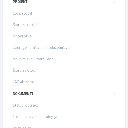
PROJEKTI
Local2Local
Šjora za otok II
Innovaoliva
Zadruge i društveno poduzetništvo
Ispunite svoju zlatnu dob
Šjora za otok
LAG akademija
DOKUMENTI
Statut i opći akti
Lokalna razvojna strategija
Pristupnica