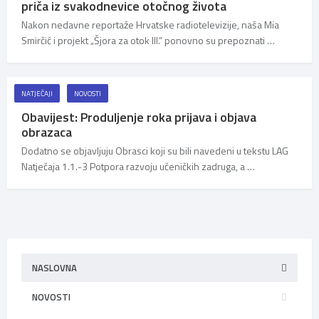
priča iz svakodnevice otočnog života
Nakon nedavne reportaže Hrvatske radiotelevizije, naša Mia
Smirčić i projekt „Šjora za otok III.“ ponovno su prepoznati …
NATJEČAJI
NOVOSTI
Obavijest: Produljenje roka prijava i objava
obrazaca
Dodatno se objavljuju Obrasci koji su bili navedeni u tekstu LAG
Natječaja 1.1.-3 Potpora razvoju učeničkih zadruga, a …
NASLOVNA
NOVOSTI