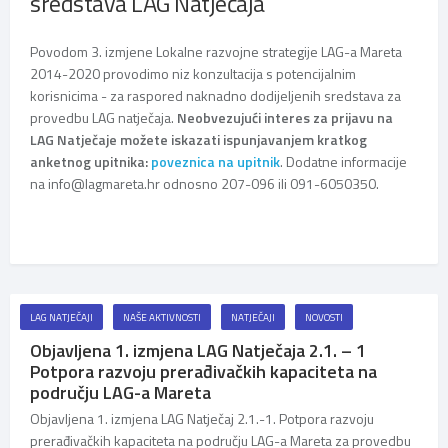
sredstava LAG Natječaja
Povodom 3. izmjene Lokalne razvojne strategije LAG-a Mareta
2014-2020 provodimo niz konzultacija s potencijalnim
korisnicima - za raspored naknadno dodijeljenih sredstava za
provedbu LAG natječaja.
Neobvezujući interes za prijavu na
LAG Natječaje možete iskazati ispunjavanjem kratkog
anketnog upitnika:
poveznica na upitnik
. Dodatne informacije
na info@lagmareta.hr odnosno 207-096 ili 091-6050350.
LAG NATJEČAJI
NAŠE AKTIVNOSTI
NATJEČAJI
NOVOSTI
Objavljena 1. izmjena LAG Natječaja 2.1. – 1
Potpora razvoju prerađivačkih kapaciteta na
području LAG-a Mareta
Objavljena 1. izmjena LAG Natječaj 2.1.-1. Potpora razvoju
prerađivačkih kapaciteta na području LAG-a Mareta za provedbu