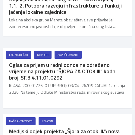
1.1.-2. Potpora razvoju infrastrukture u funkciji
jačanja lokalne zajednice
Lokalna akcijska grupa Mareta obavještava sve prijavitelje i
zainteresiranu javnost da je objavljena konačna rang lista …
LAG NATJEČAJI
NOVOSTI
ZAPOŠLJAVANJE
Oglas za prijem u radni odnos na određeno
vrijeme na projektu “ŠJORA ZA OTOK III” kodni
broj: SF.3.4.11.01.0292
KLASA: 200-01/26-01 UR.BROJ: 03/04-26/05 DATUM: 1. travnja
2026. Na temelju Odluke Ministarstva rada, mirovinskog sustava
…
NAŠE AKTIVNOSTI
NOVOSTI
Medijski odjek projekta „Šjora za otok III.“: nova