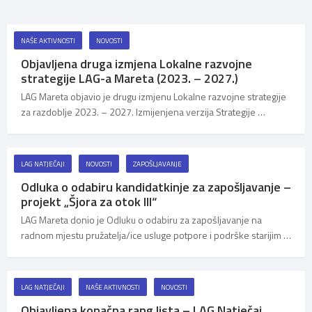
NAŠE AKTIVNOSTI
NOVOSTI
Objavljena druga izmjena Lokalne razvojne
strategije LAG-a Mareta (2023. – 2027.)
LAG Mareta objavio je drugu izmjenu Lokalne razvojne strategije
za razdoblje 2023. – 2027. Izmijenjena verzija Strategije …
LAG NATJEČAJI
NOVOSTI
ZAPOŠLJAVANJE
Odluka o odabiru kandidatkinje za zapošljavanje –
projekt „Šjora za otok III“
LAG Mareta donio je Odluku o odabiru za zapošljavanje na
radnom mjestu pružatelja/ice usluge potpore i podrške starijim …
LAG NATJEČAJI
NAŠE AKTIVNOSTI
NOVOSTI
Objavljena konačna rang lista – LAG Natječaj