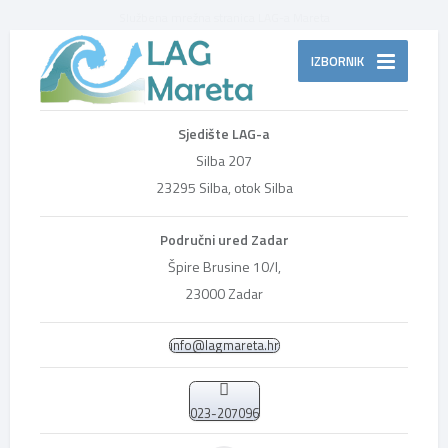
Službena mrežna stranica LAG-a Mareta
IZBORNIK
Sjedište LAG-a
Silba 207
23295 Silba, otok Silba
Područni ured Zadar
Špire Brusine 10/I,
23000 Zadar
info@lagmareta.hr
023-207096