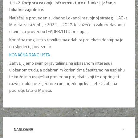
1.1.-2. Potpora razvoju infrastrukture u funkciji jačanja
lokalne zajednice
.
Natječaj je proveden sukladno Lokanoj razvojnoj strategiji LAG-a
Mareta za razdoblje 2023. – 2027. te važećem zakonodavnom
okviru za provedbu LEADER/CLLD pristupa .
Konačna rang lista s rezultatima odabira projekata dostupna je
na sljedećoj poveznici:
KONAČNA RANG LISTA
Zahvaljujemo svim prijaviteljima na iskazanom interesu i
uloženom trudu, a odabranim korisnicima čestitamo na uspjehu
te im želimo uspješnu provedbu projekata koji će doprinijeti
razvoju lokalne zajednice i unaprjeđenju kvalitete života na
području LAG-a Mareta.
NASLOVNA