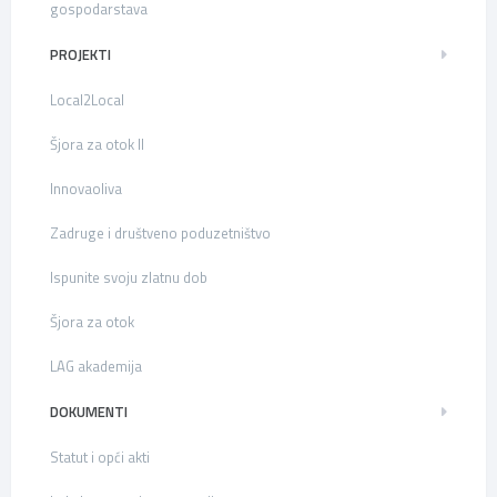
gospodarstava
PROJEKTI
Local2Local
Šjora za otok II
Innovaoliva
Zadruge i društveno poduzetništvo
Ispunite svoju zlatnu dob
Šjora za otok
LAG akademija
DOKUMENTI
Statut i opći akti