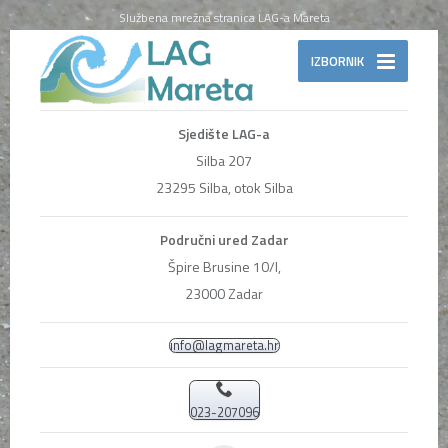
Službena mrežna stranica LAG-a Mareta
IZBORNIK
Sjedište LAG-a
Silba 207
23295 Silba, otok Silba
Područni ured Zadar
Špire Brusine 10/I,
23000 Zadar
info@lagmareta.hr
023-207096