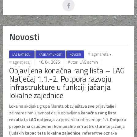
Novosti
#lagmareta
•
LAG NATJEČAJI
NAŠE AKTIVNOSTI
NOVOSTI
#lagnatjecaji
10. 04. 2026.
Autor: LAG admin
Objavljena konačna rang lista – LAG
Natječaj 1.1.-2. Potpora razvoju
infrastrukture u funkciji jačanja
lokalne zajednice
Lokalna akcijska grupa Mareta obavještava sve prijavitelje i
zainteresiranu javnost da je objavljena
konačna rang lista
rezultata LAG natječaja
za provedbu intervencije
1.1. Potpora
projektima društvene i komunalne infrastrukture te jačanja
ljudskih kapaciteta lokalne zajednice
, referentne oznake