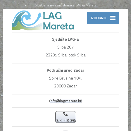
Službena mrežna stranica LAG-a Mareta
IZBORNIK
Sjedište LAG-a
Silba 207
23295 Silba, otok Silba
Područni ured Zadar
Špire Brusine 10/I,
23000 Zadar
info@lagmareta.hr
023-207096