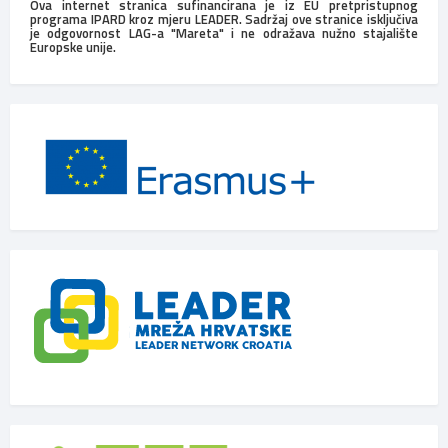
Ova internet stranica sufinancirana je iz EU pretpristupnog
programa IPARD kroz mjeru LEADER. Sadržaj ove stranice isključiva
je odgovornost LAG-a "Mareta" i ne odražava nužno stajalište
Europske unije.