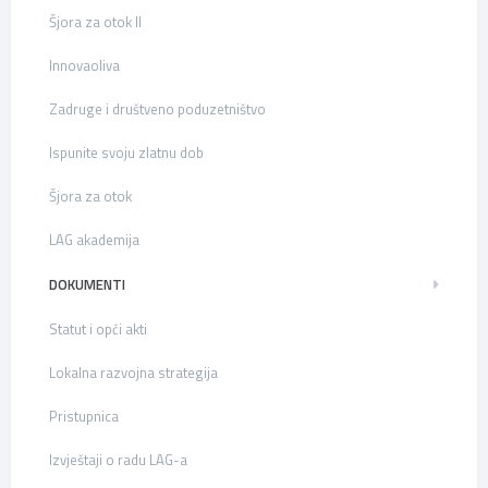
Šjora za otok II
Innovaoliva
Zadruge i društveno poduzetništvo
Ispunite svoju zlatnu dob
Šjora za otok
LAG akademija
DOKUMENTI
Statut i opći akti
Lokalna razvojna strategija
Pristupnica
Izvještaji o radu LAG-a