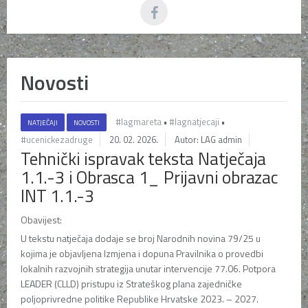
Novosti
#lagmareta
•
#lagnatjecaji
•
NATJEČAJI
NOVOSTI
#ucenickezadruge
20. 02. 2026.
Autor: LAG admin
Tehnički ispravak teksta Natječaja
1.1.-3 i Obrasca 1_ Prijavni obrazac
INT 1.1.-3
Obavijest:
U tekstu natječaja dodaje se broj Narodnih novina 79/25 u
kojima je objavljena Izmjena i dopuna Pravilnika o provedbi
lokalnih razvojnih strategija unutar intervencije 77.06. Potpora
LEADER (CLLD) pristupu iz Strateškog plana zajedničke
poljoprivredne politike Republike Hrvatske 2023. – 2027.