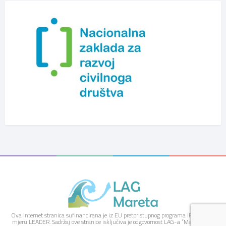
Ova internet stranica sufinancirana je iz EU pretpristupnog programa IPARD kroz
mjeru LEADER. Sadržaj ove stranice isključiva je odgovornost LAG-a “Mareta” i ne