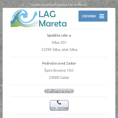
Službena mrežna stranica LAG-a Mareta
IZBORNIK
Sjedište LAG-a
Silba 207
23295 Silba, otok Silba
Područni ured Zadar
Špire Brusine 10/I,
23000 Zadar
info@lagmareta.hr
023-207096