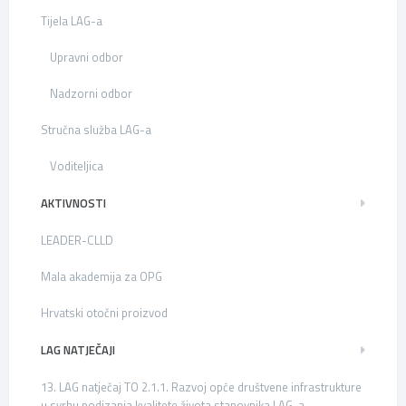
Tijela LAG-a
Upravni odbor
Nadzorni odbor
Stručna služba LAG-a
Voditeljica
AKTIVNOSTI
LEADER-CLLD
Mala akademija za OPG
Hrvatski otočni proizvod
LAG NATJEČAJI
13. LAG natječaj TO 2.1.1. Razvoj opće društvene infrastrukture
u svrhu podizanja kvalitete života stanovnika LAG-a