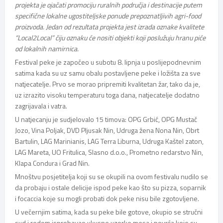
projekta je ojačati promociju ruralnih područja i destinacije putem
specifične lokalne ugostiteljske ponude prepoznatljivih agri-food
proizvoda. Jedan od rezultata projekta jest izrada oznake kvalitete
“Local2Local” čiju oznaku će nositi objekti koji poslužuju hranu piće
od lokalnih namirnica.
Festival peke je započeo u subotu 8. lipnja u poslijepodnevnim
satima kada su uz samu obalu postavljene peke i ložišta za sve
natjecatelje. Prvo se morao pripremiti kvalitetan žar, tako da je,
uz izrazito visoku temperaturu toga dana, natjecatelje dodatno
zagrijavala i vatra.
U natjecanju je sudjelovalo 15 timova: OPG Grbić, OPG Mustač
Jozo, Vina Poljak, DVD Pljusak Nin, Udruga žena Nona Nin, Obrt
Bartulin, LAG Marinianis, LAG Terra Liburna, Udruga Kaštel zaton,
LAG Mareta, UO Fritulica, Slasno d.o.o., Prometno redarstvo Nin,
Klapa Condura i Grad Nin.
Mnoštvu posjetitelja koji su se okupili na ovom festivalu nudilo se
da probaju i ostale delicije ispod peke kao što su pizza, soparnik
i focaccia koje su mogli probati dok peke nisu bile zgotovljene.
U večernjim satima, kada su peke bile gotove, okupio se stručni
sud i redom isprobavao ukusne uzorke mesa i povrća koje su