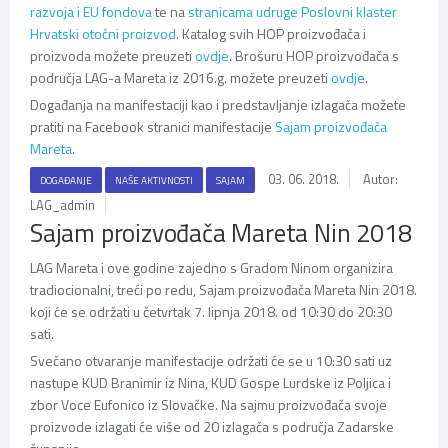
razvoja i EU fondova
te na
stranicama udruge Poslovni klaster
Hrvatski otočni proizvod
. Katalog svih HOP proizvođača i
proizvoda možete preuzeti
ovdje
. Brošuru HOP proizvođača s
područja LAG-a Mareta iz 2016.g. možete preuzeti
ovdje
.
Događanja na manifestaciji kao i predstavljanje izlagača možete
pratiti na Facebook stranici manifestacije
Sajam proizvođača
Mareta
.
03. 06. 2018.
Autor:
DOGAĐANJE
NAŠE AKTIVNOSTI
SAJAM
LAG_admin
Sajam proizvođača Mareta Nin 2018
LAG Mareta i ove godine zajedno s Gradom Ninom organizira
tradiocionalni, treći po redu, Sajam proizvođača Mareta Nin 2018.
koji će se održati u četvrtak 7. lipnja 2018. od 10:30 do 20:30
sati.
Svečano otvaranje manifestacije održati će se u 10:30 sati uz
nastupe KUD Branimir iz Nina, KUD Gospe Lurdske iz Poljica i
zbor Voce Eufonico iz Slovačke. Na sajmu proizvođača svoje
proizvode izlagati će više od 20 izlagača s područja Zadarske