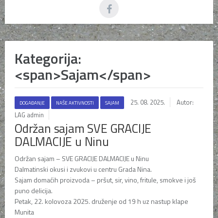
Kategorija:
<span>Sajam</span>
25. 08. 2025.
Autor:
DOGAĐANJE
NAŠE AKTIVNOSTI
SAJAM
LAG admin
Održan sajam SVE GRACIJE
DALMACIJE u Ninu
Održan sajam – SVE GRACIJE DALMACIJE u Ninu
Dalmatinski okusi i zvukovi u centru Grada Nina.
Sajam domaćih proizvoda – pršut, sir, vino, fritule, smokve i još
puno delicija.
Petak, 22. kolovoza 2025. druženje od 19 h uz nastup klape
Munita