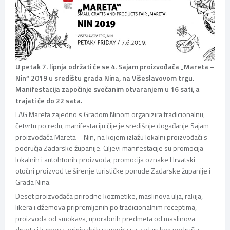
U petak 7. lipnja održati će se 4. Sajam proizvođača „Mareta –
Nin“ 2019 u središtu grada Nina, na Višeslavovom trgu.
Manifestacija započinje svečanim otvaranjem u 16 sati, a
trajati će do 22 sata.
LAG Mareta zajedno s Gradom Ninom organizira tradicionalnu,
četvrtu po redu, manifestaciju čije je središnje događanje Sajam
proizvođača Mareta – Nin, na kojem izlažu lokalni proizvođači s
područja Zadarske županije. Ciljevi manifestacije su promocija
lokalnih i autohtonih proizvoda, promocija oznake Hrvatski
otočni proizvod te širenje turističke ponude Zadarske županije i
Grada Nina.
Deset proizvođača prirodne kozmetike, maslinova ulja, rakija,
likera i džemova pripremljenih po tradicionalnim receptima,
proizvoda od smokava, uporabnih predmeta od maslinova
drveta i kamena, originalnih suvenira sa zadarskog područja