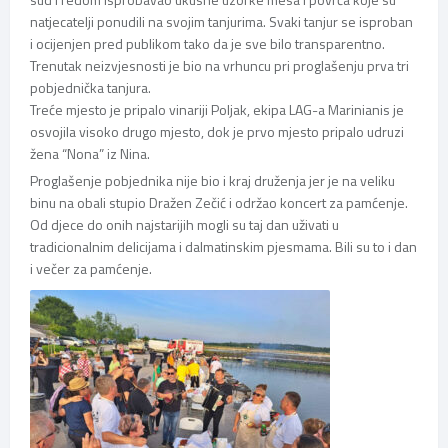
natjecatelji ponudili na svojim tanjurima. Svaki tanjur se isproban
i ocijenjen pred publikom tako da je sve bilo transparentno.
Trenutak neizvjesnosti je bio na vrhuncu pri proglašenju prva tri
pobjednička tanjura.
Treće mjesto je pripalo vinariji Poljak, ekipa LAG-a Marinianis je
osvojila visoko drugo mjesto, dok je prvo mjesto pripalo udruzi
žena “Nona” iz Nina.
Proglašenje pobjednika nije bio i kraj druženja jer je na veliku
binu na obali stupio Dražen Zečić i održao koncert za pamćenje.
Od djece do onih najstarijih mogli su taj dan uživati u
tradicionalnim delicijama i dalmatinskim pjesmama. Bili su to i dan
i večer za pamćenje.