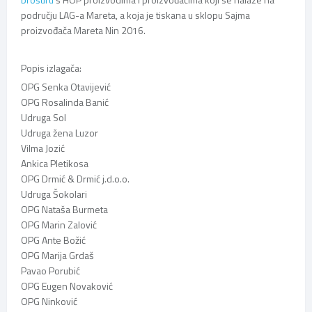
području LAG-a Mareta, a koja je tiskana u sklopu Sajma
proizvođača Mareta Nin 2016.
Popis izlagača:
OPG Senka Otavijević
OPG Rosalinda Banić
Udruga Sol
Udruga žena Luzor
Vilma Jozić
Ankica Pletikosa
OPG Drmić & Drmić j.d.o.o.
Udruga Šokolari
OPG Nataša Burmeta
OPG Marin Zalović
OPG Ante Božić
OPG Marija Grdaš
Pavao Porubić
OPG Eugen Novaković
OPG Ninković