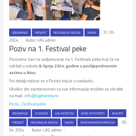
31. 05.
DOGAĐANJE
PROJEKT
REGIONALNI RAZVOJ
SAJAM
2024.
Autor: LAG admin
Poziv na 1. Festival peke
Pozivamo Vas na sudjelovanje na 1. Festivalu peke koji će se
održati u subotu
8. lipnja 2024. godine u poslijepodnevnim
satima u Ninu.
Svi detalji nalaze se u Pozivu koji je u nastavku.
Ukoliko ste zainteresirani za sve informacije možete se obratiti
na mail:
info@lagmareta.hr
.
Poziv_Festival peke
DOGAĐANJE
IZ MEDIJA
LAG NATJEČAJI
NAŠE AKTIVNOSTI
NOVOSTI
05.
PROJEKT
REGIONALNI RAZVOJ
SAJAM
SEMINAR/KONFERENCIJA
04. 2024.
Autor: LAG admin