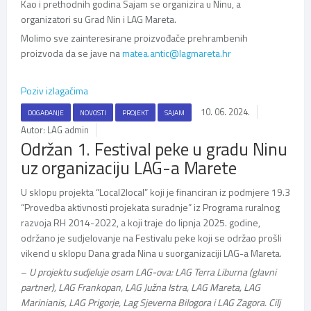
Kao i prethodnih godina Sajam se organizira u Ninu, a
organizatori su Grad Nin i LAG Mareta.
Molimo sve zainteresirane proizvođače prehrambenih
proizvoda da se jave na
matea.antic@lagmareta.hr
Poziv izlagačima
10. 06. 2024.
DOGAĐANJE
NOVOSTI
PROJEKT
SAJAM
Autor: LAG admin
Održan 1. Festival peke u gradu Ninu
uz organizaciju LAG-a Marete
U sklopu projekta “Local2local” koji je financiran iz podmjere 19.3
“Provedba aktivnosti projekata suradnje” iz Programa ruralnog
razvoja RH 2014-2022, a koji traje do lipnja 2025. godine,
održano je sudjelovanje na Festivalu peke koji se održao prošli
vikend u sklopu Dana grada Nina u suorganizaciji LAG-a Mareta.
–
U projektu sudjeluje osam LAG-ova: LAG Terra Liburna (glavni
partner), LAG Frankopan, LAG Južna Istra, LAG Mareta, LAG
Marinianis, LAG Prigorje, Lag Sjeverna Bilogora i LAG Zagora. Cilj