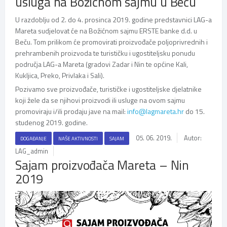
usluga na Božićnom sajmu u Beču
U razdoblju od 2. do 4. prosinca 2019. godine predstavnici LAG-a
Mareta sudjelovat će na Božićnom sajmu ERSTE banke d.d. u
Beču. Tom prilikom će promovirati proizvođače poljoprivrednih i
prehrambenih proizvoda te turističku i ugostiteljsku ponudu
područja LAG-a Mareta (gradovi Zadar i Nin te općine Kali,
Kukljica, Preko, Privlaka i Sali).
Pozivamo sve proizvođače, turističke i ugostiteljske djelatnike
koji žele da se njihovi proizvodi ili usluge na ovom sajmu
promoviraju i/ili prodaju jave na mail:
info@lagmareta.hr
do 15.
studenog 2019. godine.
05. 06. 2019.
Autor:
DOGAĐANJE
NAŠE AKTIVNOSTI
SAJAM
LAG_admin
Sajam proizvođača Mareta – Nin
2019