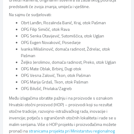
predstaviti će zvoja znanja, umijeća i vještine.
Na sajmu će sudjelovati:
Obrt Lanđin, Rozalinda Banić, Kraj, otok Pašman
OPG Filip Simičić, otok Rava
OPG Senka Otavijević, Sutomišćica, otok Ugljan
OPG Eugen Novaković, Posedarje
Ivanka Milašinović, domaća radinost, Ždrelac, otok
Pašman
Željko Jerolimov, domaća radinost, Preko, otok Ugljan
OPG Mate Oblak, Brbinj, Dugi otok
OPG Vesna Zalović, Tkon, otok Pašman
OPG Marija Grdaš, Tkon, otok Pašman
OPG Bilušić, Privlaka/Zagreb
Među izlagačima obratite pažnju i na proizvode s oznakom
Hrvatski otočni proizvod (HOP) – proizvodi koji su rezultat
otočne tradicije, razvojno-istraživačkog rada, inovacije i
invencije; potječu s ograničenih otočnih lokaliteta i rade se u
malim serijama. Više o HOP projektu i proizvođačima možete
pronaći na
stranicama projekta pri Ministarstvu regionalnog