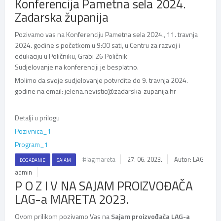
Konferencija Pametna sela 2024.
Zadarska županija
Pozivamo vas na Konferenciju Pametna sela 2024., 11. travnja
2024. godine s početkom u 9:00 sati, u Centru za razvoj i
edukaciju u Poličniku, Grabi 26 Poličnik
Sudjelovanje na konferenciji je besplatno.
Molimo da svoje sudjelovanje potvrdite do 9. travnja 2024.
godine na email: jelena.nevistic@zadarska-zupanija.hr
Detalji u prilogu
Pozivnica_1
Program_1
#lagmareta
27. 06. 2023.
Autor: LAG
DOGAĐANJE
SAJAM
admin
P O Z I V NA SAJAM PROIZVOĐAČA
LAG-a MARETA 2023.
Ovom prilikom pozivamo Vas na
Sajam proizvođača LAG-a