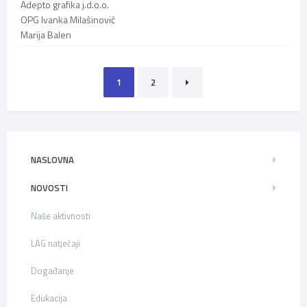
Adepto grafika j.d.o.o.
OPG Ivanka Milašinović
Marija Balen
Brojevi
1
2
stranica
objava
NASLOVNA
NOVOSTI
Naše aktivnosti
LAG natječaji
Događanje
Edukacija