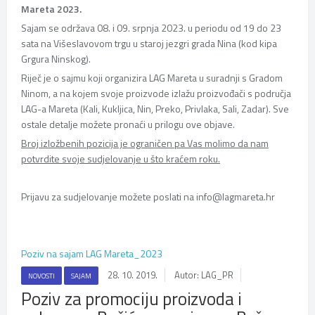
Mareta 2023.
Sajam se održava 08. i 09. srpnja 2023. u periodu od 19 do 23
sata na Višeslavovom trgu u staroj jezgri grada Nina (kod kipa
Grgura Ninskog).
Riječ je o sajmu koji organizira LAG Mareta u suradnji s Gradom
Ninom, a na kojem svoje proizvode izlažu proizvođači s područja
LAG-a Mareta (Kali, Kukljica, Nin, Preko, Privlaka, Sali, Zadar). Sve
ostale detalje možete pronaći u prilogu ove objave.
Broj izložbenih pozicija je ograničen pa Vas molimo da nam
potvrdite svoje sudjelovanje u što kraćem roku.
Prijavu za sudjelovanje možete poslati na info@lagmareta.hr
Poziv na sajam LAG Mareta_2023
28. 10. 2019.
Autor: LAG_PR
NOVOSTI
SAJAM
Poziv za promociju proizvoda i