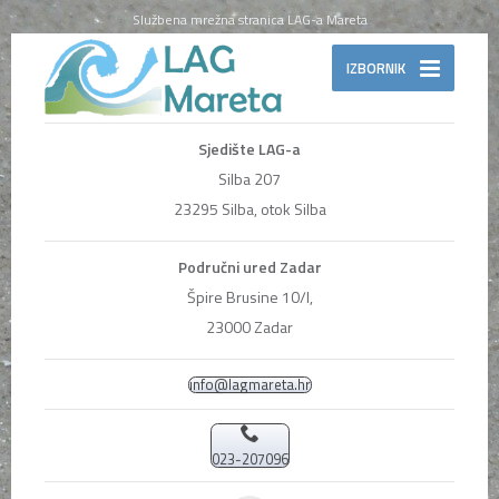
Službena mrežna stranica LAG-a Mareta
IZBORNIK
Sjedište LAG-a
Silba 207
23295 Silba, otok Silba
Područni ured Zadar
Špire Brusine 10/I,
23000 Zadar
info@lagmareta.hr
023-207096