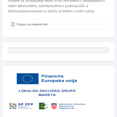
Prijavite se za dobivanje MARETA on-line biltena s obavijestima o
našim aktivnostima, zanimljivostima s područja LAG-a
informacijama vezanim uz otočni, priobalni i ruralni razvoj
Prijava na newsletter