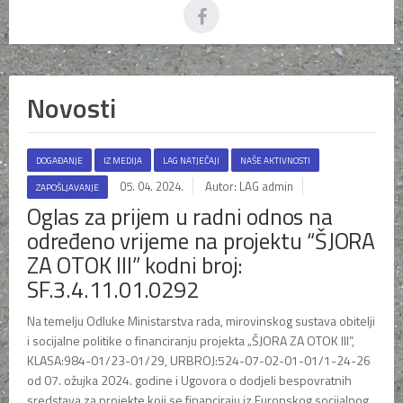
Novosti
DOGAĐANJE
IZ MEDIJA
LAG NATJEČAJI
NAŠE AKTIVNOSTI
05. 04. 2024.
Autor: LAG admin
ZAPOŠLJAVANJE
Oglas za prijem u radni odnos na
određeno vrijeme na projektu “ŠJORA
ZA OTOK III” kodni broj:
SF.3.4.11.01.0292
Na temelju Odluke Ministarstva rada, mirovinskog sustava obitelji
i socijalne politike o financiranju projekta „ŠJORA ZA OTOK III”,
KLASA:984-01/23-01/29, URBROJ:524-07-02-01-01/1-24-26
od 07. ožujka 2024. godine i Ugovora o dodjeli bespovratnih
sredstava za projekte koji se financiraju iz Europskog socijalnog