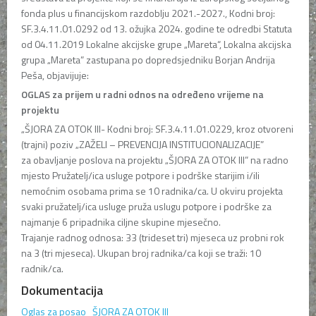
fonda plus u financijskom razdoblju 2021.-2027., Kodni broj:
SF.3.4.11.01.0292 od 13. ožujka 2024. godine te odredbi Statuta
od 04.11.2019 Lokalne akcijske grupe „Mareta“, Lokalna akcijska
grupa „Mareta” zastupana po dopredsjedniku Borjan Andrija
Peša, objavijuje:
OGLAS za prijem u radni odnos na određeno vrijeme na
projektu
„ŠJORA ZA OTOK III- Kodni broj: SF.3.4.11.01.0229, kroz otvoreni
(trajni) poziv „ZAŽELI – PREVENCIJA INSTITUCIONALIZACIJE”
za obavljanje poslova na projektu „ŠJORA ZA OTOK III” na radno
mjesto Pružatelj/ica usluge potpore i podrške starijim i/ili
nemoćnim osobama prima se 10 radnika/ca. U okviru projekta
svaki pružatelj/ica usluge pruža uslugu potpore i podrške za
najmanje 6 pripadnika ciljne skupine mjesečno.
Trajanje radnog odnosa: 33 (trideset tri) mjeseca uz probni rok
na 3 (tri mjeseca). Ukupan broj radnika/ca koji se traži: 10
radnik/ca.
Dokumentacija
Oglas za posao_ŠJORA ZA OTOK III