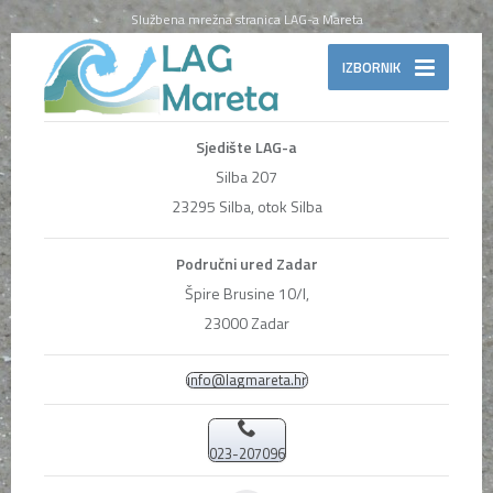
Službena mrežna stranica LAG-a Mareta
IZBORNIK
Sjedište LAG-a
Silba 207
23295 Silba, otok Silba
Područni ured Zadar
Špire Brusine 10/I,
23000 Zadar
info@lagmareta.hr
023-207096