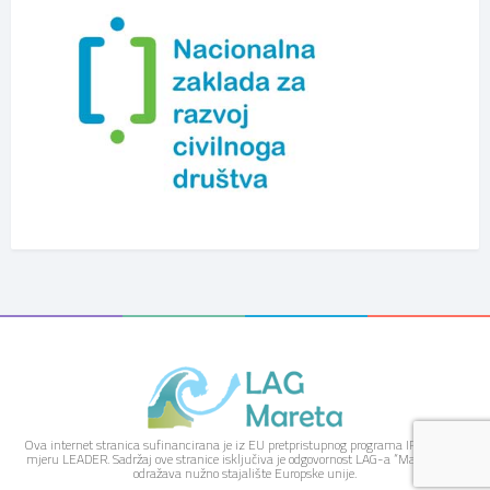
Ova internet stranica sufinancirana je iz EU pretpristupnog programa IPARD kroz
mjeru LEADER. Sadržaj ove stranice isključiva je odgovornost LAG-a “Mareta” i ne
odražava nužno stajalište Europske unije.