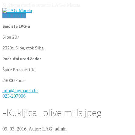
Službena mrežna stranica LAG-a Mareta
IZBORNIK
Sjedište LAG-a
Silba 207
23295 Silba, otok Silba
Područni ured Zadar
Špire Brusine 10/I,
23000 Zadar
info@lagmareta.hr
023-207096
-Kukljica_olive mills.jpeg
09. 03. 2016.
Autor: LAG_admin