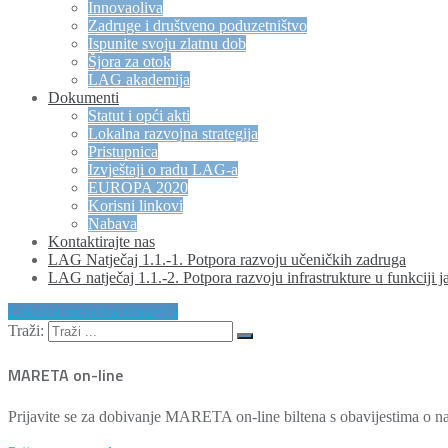
Innovaoliva
Zadruge i društveno poduzetništvo
Ispunite svoju zlatnu dob
Šjora za otok
LAG akademija
Dokumenti
Statut i opći akti
Lokalna razvojna strategija
Pristupnica
Izvještaji o radu LAG-a
EUROPA 2020
Korisni linkovi
Nabava
Kontaktirajte nas
LAG Natječaj 1.1.-1. Potpora razvoju učeničkih zadruga
LAG natječaj 1.1.-2. Potpora razvoju infrastrukture u funkciji j
Lokalna razvojna strategija
Traži:
MARETA on-line
Prijavite se za dobivanje MARETA on-line biltena s obavijestima o na