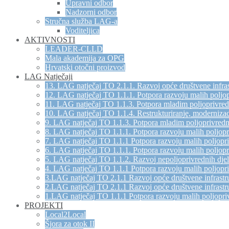
Upravni odbor
Nadzorni odbor
Stručna služba LAG-a
Voditeljica
AKTIVNOSTI
LEADER-CLLD
Mala akademija za OPG
Hrvatski otočni proizvod
LAG Natječaji
13. LAG natječaj TO 2.1.1. Razvoj opće društvene infras
12. LAG natječaj TO 1.1.1. Potpora razvoju malih poljo
11. LAG natječaj TO 1.1.3. Potpora mladim poljoprivre
10. LAG natječaj TO 1.1.4. Restrukturiranje, modernizac
9. LAG natječaj TO 1.1.3. Potpora mladim poljoprivred
8. LAG natječaj TO 1.1.1. Potpora razvoju malih poljop
7. LAG natječaj TO 1.1.1 Potpora razvoju malih poljopr
6. LAG natječaj TO 1.1.1. Potpora razvoju malih poljop
5. LAG natječaj TO 1.1.2. Razvoj nepoljoprivrednih djel
4. LAG natječaj TO 1.1.1 Potpora razvoju malih poljopr
3.LAG natječaj TO 2.1.1 Razvoj opće društvene infrastru
2.LAG natječaj TO 2.1.1 Razvoj opće društvene infrastru
1.LAG natječaj TO 1.1.1 Potpora razvoju malih poljopri
PROJEKTI
Local2Local
Šjora za otok II