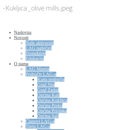
-Kukljica_olive mills.jpeg
Naslovna
Novosti
Naše aktivnosti
LAG natječaji
Događanje
Edukacija
O nama
LAG Mareta
Područje LAG-a
Karta područja
Grad Nin
Grad Zadar
Općina Kali
Općina Kukljica
Općina Preko
Općina Privlaka
Općina Sali
Članovi LAG-a
Tijela LAG-a