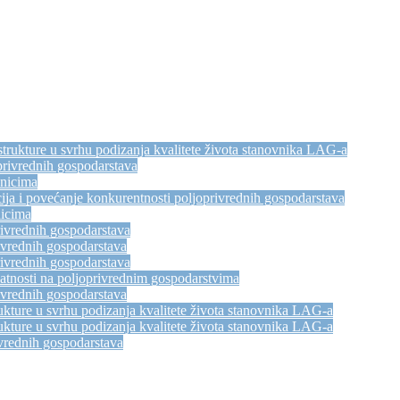
trukture u svrhu podizanja kvalitete života stanovnika LAG-a
privrednih gospodarstava
dnicima
ija i povećanje konkurentnosti poljoprivrednih gospodarstava
nicima
rivrednih gospodarstava
ivrednih gospodarstava
rivrednih gospodarstava
atnosti na poljoprivrednim gospodarstvima
ivrednih gospodarstava
kture u svrhu podizanja kvalitete života stanovnika LAG-a
kture u svrhu podizanja kvalitete života stanovnika LAG-a
vrednih gospodarstava