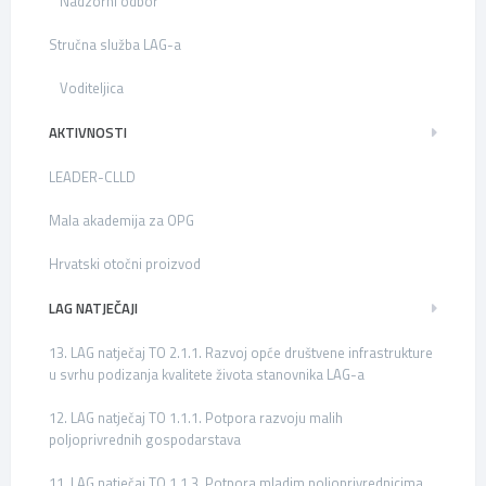
Nadzorni odbor
Stručna služba LAG-a
Voditeljica
AKTIVNOSTI
LEADER-CLLD
Mala akademija za OPG
Hrvatski otočni proizvod
LAG NATJEČAJI
13. LAG natječaj TO 2.1.1. Razvoj opće društvene infrastrukture
u svrhu podizanja kvalitete života stanovnika LAG-a
12. LAG natječaj TO 1.1.1. Potpora razvoju malih
poljoprivrednih gospodarstava
11. LAG natječaj TO 1.1.3. Potpora mladim poljoprivrednicima