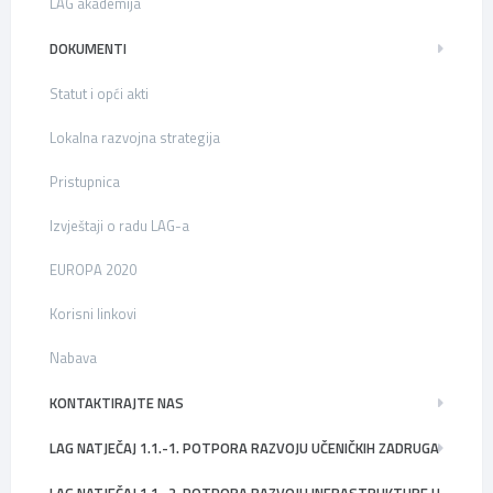
LAG akademija
DOKUMENTI
Statut i opći akti
Lokalna razvojna strategija
Pristupnica
Izvještaji o radu LAG-a
EUROPA 2020
Korisni linkovi
Nabava
KONTAKTIRAJTE NAS
LAG NATJEČAJ 1.1.-1. POTPORA RAZVOJU UČENIČKIH ZADRUGA
LAG NATJEČAJ 1.1.-2. POTPORA RAZVOJU INFRASTRUKTURE U