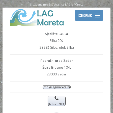
Službena mrežna stranica LAG-a Mareta
IZBORNIK
Sjedište LAG-a
Silba 207
23295 Silba, otok Silba
Područni ured Zadar
Špire Brusine 10/I,
23000 Zadar
info@lagmareta.hr
023-207096