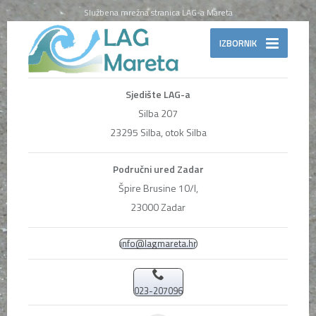
Službena mrežna stranica LAG-a Mareta
IZBORNIK
Sjedište LAG-a
Silba 207
23295 Silba, otok Silba
Područni ured Zadar
Špire Brusine 10/I,
23000 Zadar
info@lagmareta.hr
023-207096