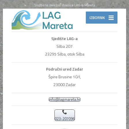
Službena mrežna stranica LAG-a Mareta
IZBORNIK
Sjedište LAG-a
Silba 207
23295 Silba, otok Silba
Područni ured Zadar
Špire Brusine 10/I,
23000 Zadar
info@lagmareta.hr
023-207096