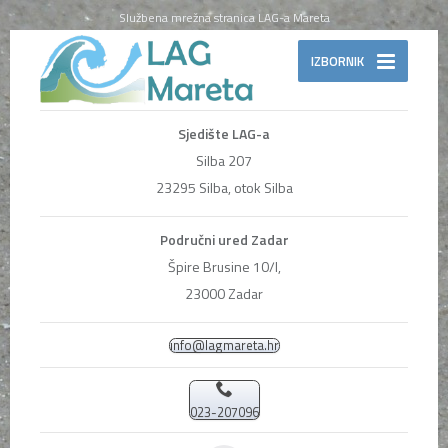
Službena mrežna stranica LAG-a Mareta
IZBORNIK
Sjedište LAG-a
Silba 207
23295 Silba, otok Silba
Područni ured Zadar
Špire Brusine 10/I,
23000 Zadar
info@lagmareta.hr
023-207096