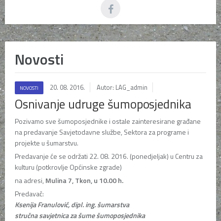
Novosti
20. 08. 2016.
Autor: LAG_admin
NOVOSTI
Osnivanje udruge šumoposjednika
Pozivamo sve šumoposjednike i ostale zainteresirane građane
na predavanje Savjetodavne službe, Sektora za programe i
projekte u šumarstvu.
Predavanje će se održati 22. 08. 2016. (ponedjeljak) u Centru za
kulturu (potkrovlje Općinske zgrade)
na adresi,
Mulina 7, Tkon, u 10.00 h.
Predavač:
Ksenija Franulović, dipl. ing. šumarstva
stručna savjetnica za šume šumoposjednika