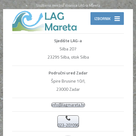
Službena mrežna stranica LAG-a Mareta
IZBORNIK
Sjedište LAG-a
Silba 207
23295 Silba, otok Silba
Područni ured Zadar
Špire Brusine 10/I,
23000 Zadar
info@lagmareta.hr
023-207096