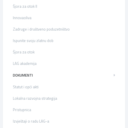
Šjora za otok II
Innovaoliva
Zadruge i društveno poduzetništvo
Ispunite svoju zlatnu dob
Šjora za otok
LAG akademija
DOKUMENTI
Statut i opći akti
Lokalna razvojna strategija
Pristupnica
Izvještaji o radu LAG-a