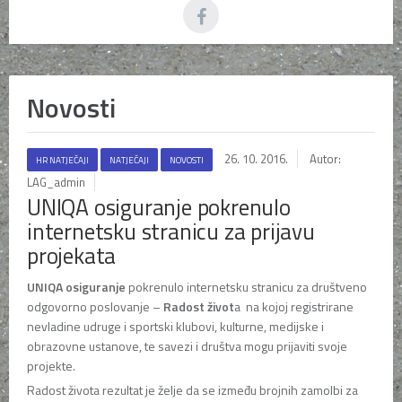
Novosti
26. 10. 2016.
Autor:
HR NATJEČAJI
NATJEČAJI
NOVOSTI
LAG_admin
UNIQA osiguranje pokrenulo
internetsku stranicu za prijavu
projekata
UNIQA osiguranje
pokrenulo internetsku stranicu za društveno
odgovorno poslovanje –
Radost život
a na kojoj registrirane
nevladine udruge i sportski klubovi, kulturne, medijske i
obrazovne ustanove, te savezi i društva mogu prijaviti svoje
projekte.
Radost života rezultat je želje da se između brojnih zamolbi za