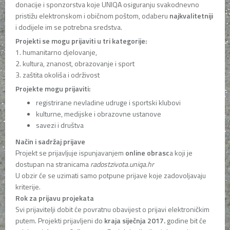
donacije i sponzorstva koje UNIQA osiguranju svakodnevno
pristižu elektronskom i običnom poštom, odaberu
najkvalitetniji
i dodijele im se potrebna sredstva.
Projekti se mogu prijaviti u tri kategorije:
1. humanitarno djelovanje,
2. kultura, znanost, obrazovanje i sport
3. zaštita okoliša i održivost
Projekte mogu prijaviti:
registrirane nevladine udruge i sportski klubovi
kulturne, medijske i obrazovne ustanove
savezi i društva
Način i sadržaj prijave
Projekt se prijavljuje ispunjavanjem
online obrasc
a koji je
dostupan na stranicama
radostzivota.uniqa.hr
U obzir će se uzimati samo potpune prijave koje zadovoljavaju
kriterije.
Rok za prijavu projekata
Svi prijavitelji dobit će povratnu obavijest o prijavi elektroničkim
putem. Projekti prijavljeni do
kraja siječnja 2017.
godine bit će