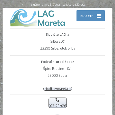
Službena mrežna stranica LAG-a Mareta
IZBORNIK
Sjedište LAG-a
Silba 207
23295 Silba, otok Silba
Područni ured Zadar
Špire Brusine 10/I,
23000 Zadar
info@lagmareta.hr
023-207096