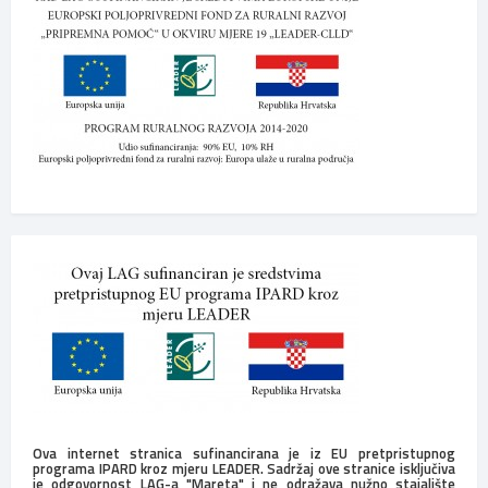
Ova internet stranica sufinancirana je iz EU pretpristupnog
programa IPARD kroz mjeru LEADER. Sadržaj ove stranice isključiva
je odgovornost LAG-a "Mareta" i ne odražava nužno stajalište