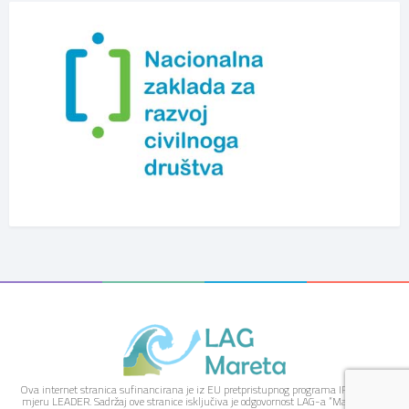
Ova internet stranica sufinancirana je iz EU pretpristupnog programa IPARD kroz
mjeru LEADER. Sadržaj ove stranice isključiva je odgovornost LAG-a “Mareta” i ne