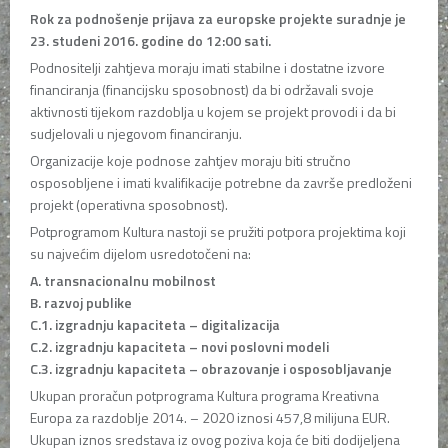
Rok za podnošenje prijava za europske projekte suradnje je
23. studeni 2016. godine do 12:00 sati.
Podnositelji zahtjeva moraju imati stabilne i dostatne izvore
financiranja (financijsku sposobnost) da bi održavali svoje
aktivnosti tijekom razdoblja u kojem se projekt provodi i da bi
sudjelovali u njegovom financiranju.
Organizacije koje podnose zahtjev moraju biti stručno
osposobljene i imati kvalifikacije potrebne da završe predloženi
projekt (operativna sposobnost).
Potprogramom Kultura nastoji se pružiti potpora projektima koji
su najvećim dijelom usredotočeni na:
A. transnacionalnu mobilnost
B. razvoj publike
C.1. izgradnju kapaciteta – digitalizacija
C.2. izgradnju kapaciteta – novi poslovni modeli
C.3. izgradnju kapaciteta – obrazovanje i osposobljavanje
Ukupan proračun potprograma Kultura programa Kreativna
Europa za razdoblje 2014. – 2020 iznosi 457,8 milijuna EUR.
Ukupan iznos sredstava iz ovog poziva koja će biti dodijeljena