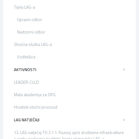
Tijela LAG-a
Upravni odbor
Nadzorni odbor
Stručna služba LAG-a
Voditeljica
AKTIVNOSTI
LEADER-CLLD
Mala akademija za OPG
Hrvatski otočni proizvod
LAG NATJEČAJI
13. LAG natječaj TO 2.1.1. Razvoj opće društvene infrastrukture
u svrhu podizanja kvalitete života stanovnika LAG-a