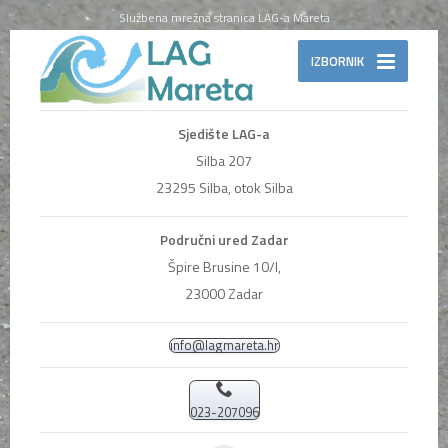
Službena mrežna stranica LAG-a Mareta
IZBORNIK
Sjedište LAG-a
Silba 207
23295 Silba, otok Silba
Područni ured Zadar
Špire Brusine 10/I,
23000 Zadar
info@lagmareta.hr
023-207096