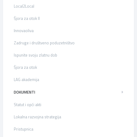
Local2Local
Šjora za otok II
Innovaoliva
Zadruge i društveno poduzetništvo
Ispunite svoju zlatnu dob
Šjora za otok
LAG akademija
DOKUMENTI
Statut i opći akti
Lokalna razvojna strategija
Pristupnica