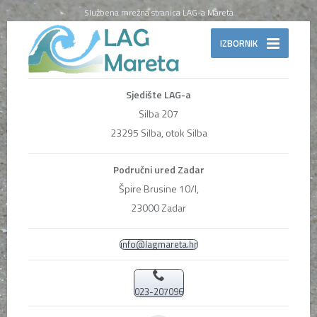
Službena mrežna stranica LAG-a Mareta
IZBORNIK
Sjedište LAG-a
Silba 207
23295 Silba, otok Silba
Područni ured Zadar
Špire Brusine 10/I,
23000 Zadar
info@lagmareta.hr
023-207096