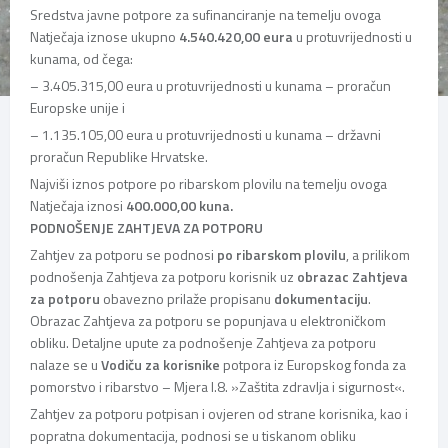
Sredstva javne potpore za sufinanciranje na temelju ovoga
Natječaja iznose ukupno
4.540.420,00 eura
u protuvrijednosti u
kunama, od čega:
– 3.405.315,00 eura u protuvrijednosti u kunama – proračun
Europske unije i
– 1.135.105,00 eura u protuvrijednosti u kunama – državni
proračun Republike Hrvatske.
Najviši iznos potpore po ribarskom plovilu na temelju ovoga
Natječaja iznosi
400.000,00 kuna.
PODNOŠENJE ZAHTJEVA ZA POTPORU
Zahtjev za potporu se podnosi
po ribarskom plovilu
, a prilikom
podnošenja Zahtjeva za potporu korisnik uz
obrazac Zahtjeva
za potporu
obavezno prilaže propisanu
dokumentaciju
.
Obrazac Zahtjeva za potporu se popunjava u elektroničkom
obliku. Detaljne upute za podnošenje Zahtjeva za potporu
nalaze se u
Vodiču za korisnike
potpora iz Europskog fonda za
pomorstvo i ribarstvo – Mjera I.8. »Zaštita zdravlja i sigurnost«.
Zahtjev za potporu potpisan i ovjeren od strane korisnika, kao i
popratna dokumentacija, podnosi se u tiskanom obliku