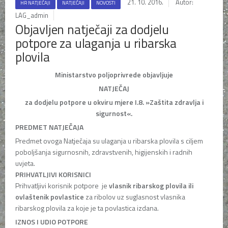
21. 10. 2016.
Autor:
HR NATJEČAJI
NATJEČAJI
NOVOSTI
LAG_admin
Objavljen natječaji za dodjelu
potpore za ulaganja u ribarska
plovila
Ministarstvo poljoprivrede objavljuje
NATJEČAJ
za dodjelu potpore u okviru mjere I.8. »Zaštita zdravlja i
sigurnost«.
PREDMET NATJEČAJA
Predmet ovoga Natječaja su ulaganja u ribarska plovila s ciljem
poboljšanja sigurnosnih, zdravstvenih, higijenskih i radnih
uvjeta.
PRIHVATLJIVI KORISNICI
Prihvatljivi korisnik potpore je
vlasnik ribarskog plovila ili
ovlaštenik povlastice
za ribolov uz suglasnost vlasnika
ribarskog plovila za koje je ta povlastica izdana.
IZNOS I UDIO POTPORE