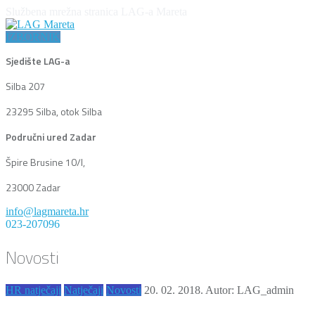
Službena mrežna stranica LAG-a Mareta
IZBORNIK
Sjedište LAG-a
Silba 207
23295 Silba, otok Silba
Područni ured Zadar
Špire Brusine 10/I,
23000 Zadar
info@lagmareta.hr
023-207096
Novosti
HR natječaji
Natječaji
Novosti
20. 02. 2018.
Autor: LAG_admin