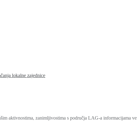
ačanja lokalne zajednice
šim aktivnostima, zanimljivostima s područja LAG-a informacijama veza