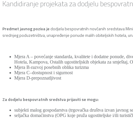
Kandidiranje projekata za dodjelu bespovra
Predmet javnog poziva je
dodjela bespovratnih novčanih sredstava Minis
srednjeg poduzetništva, unapređenje ponude malih obiteljskih hotela, una
Mjera A – povećanje standarda, kvalitete i dodatne ponude, divers
Hotela, Kampova, Ostalih ugostiteljskih objekata za smještaj, 
Mjera B-razvoj posebnih oblika turizma
Mjera C–dostupnost i sigurnost
Mjera D-prepoznatljivost
Za dodjelu bespovratnih sredstva prijaviti se mogu:
subjekti malog gospodarstva (trgovačka društva izvan javnog sek
seljačka domaćinstva (OPG koje pruža ugostiteljske i/ili turistič