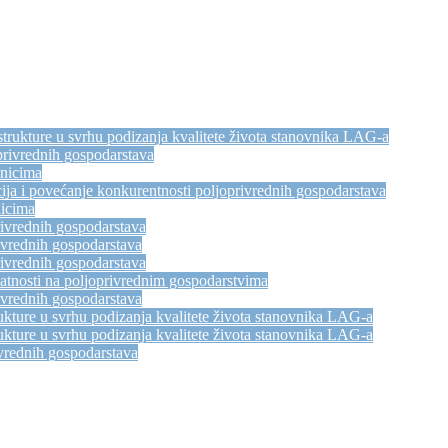
trukture u svrhu podizanja kvalitete života stanovnika LAG-a
privrednih gospodarstava
dnicima
ija i povećanje konkurentnosti poljoprivrednih gospodarstava
nicima
rivrednih gospodarstava
ivrednih gospodarstava
rivrednih gospodarstava
atnosti na poljoprivrednim gospodarstvima
ivrednih gospodarstava
kture u svrhu podizanja kvalitete života stanovnika LAG-a
kture u svrhu podizanja kvalitete života stanovnika LAG-a
vrednih gospodarstava