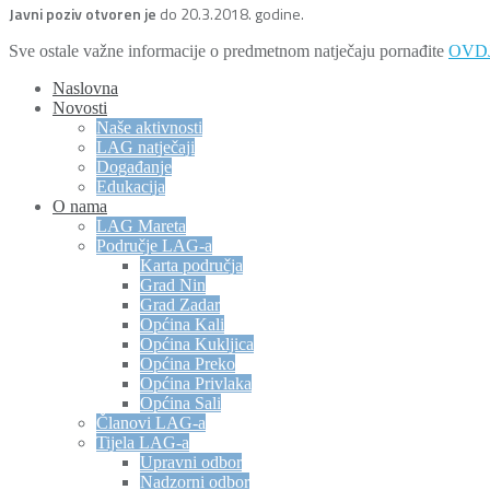
Javni poziv otvoren je
do 20.3.2018. godine.
Sve ostale važne informacije o predmetnom natječaju pornađite
OVD
Naslovna
Novosti
Naše aktivnosti
LAG natječaji
Događanje
Edukacija
O nama
LAG Mareta
Područje LAG-a
Karta područja
Grad Nin
Grad Zadar
Općina Kali
Općina Kukljica
Općina Preko
Općina Privlaka
Općina Sali
Članovi LAG-a
Tijela LAG-a
Upravni odbor
Nadzorni odbor