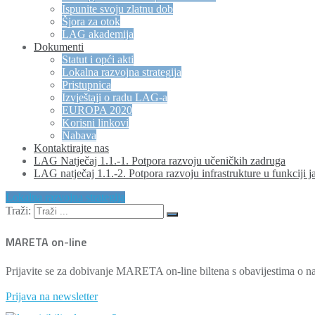
Ispunite svoju zlatnu dob
Šjora za otok
LAG akademija
Dokumenti
Statut i opći akti
Lokalna razvojna strategija
Pristupnica
Izvještaji o radu LAG-a
EUROPA 2020
Korisni linkovi
Nabava
Kontaktirajte nas
LAG Natječaj 1.1.-1. Potpora razvoju učeničkih zadruga
LAG natječaj 1.1.-2. Potpora razvoju infrastrukture u funkciji j
Lokalna razvojna strategija
Traži:
MARETA on-line
Prijavite se za dobivanje MARETA on-line biltena s obavijestima o na
Prijava na newsletter