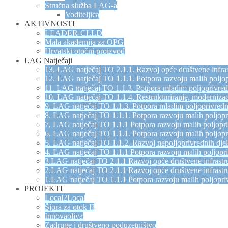
Stručna služba LAG-a
Voditeljica
AKTIVNOSTI
LEADER-CLLD
Mala akademija za OPG
Hrvatski otočni proizvod
LAG Natječaji
13. LAG natječaj TO 2.1.1. Razvoj opće društvene infras
12. LAG natječaj TO 1.1.1. Potpora razvoju malih poljo
11. LAG natječaj TO 1.1.3. Potpora mladim poljoprivre
10. LAG natječaj TO 1.1.4. Restrukturiranje, modernizac
9. LAG natječaj TO 1.1.3. Potpora mladim poljoprivred
8. LAG natječaj TO 1.1.1. Potpora razvoju malih poljop
7. LAG natječaj TO 1.1.1 Potpora razvoju malih poljopr
6. LAG natječaj TO 1.1.1. Potpora razvoju malih poljop
5. LAG natječaj TO 1.1.2. Razvoj nepoljoprivrednih djel
4. LAG natječaj TO 1.1.1 Potpora razvoju malih poljopr
3.LAG natječaj TO 2.1.1 Razvoj opće društvene infrastru
2.LAG natječaj TO 2.1.1 Razvoj opće društvene infrastru
1.LAG natječaj TO 1.1.1 Potpora razvoju malih poljopri
PROJEKTI
Local2Local
Šjora za otok II
Innovaoliva
Zadruge i društveno poduzetništvo