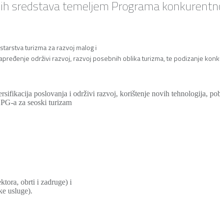
tnih sredstava temeljem Programa konkurentno
tarstva turizma za razvoj malog i
pređenje održivi razvoj, razvoj posebnih oblika turizma, te podizanje konk
ifikacija poslovanja i održivi razvoj, korištenje novih tehnologija, pobo
OPG-a za seoski turizam
tora, obrti i zadruge) i
ke usluge).