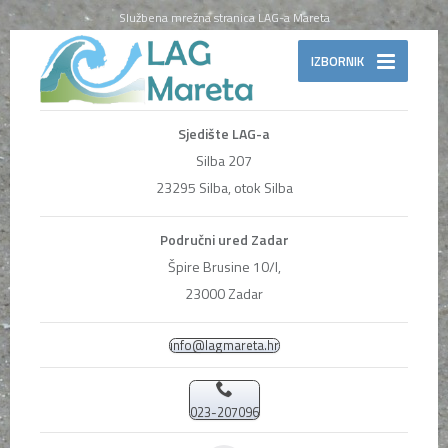
Službena mrežna stranica LAG-a Mareta
IZBORNIK
Sjedište LAG-a
Silba 207
23295 Silba, otok Silba
Područni ured Zadar
Špire Brusine 10/I,
23000 Zadar
info@lagmareta.hr
023-207096