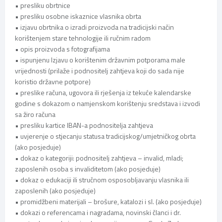
• presliku obrtnice
• presliku osobne iskaznice vlasnika obrta
• izjavu obrtnika o izradi proizvoda na tradicijski način
korištenjem stare tehnologije ili ručnim radom
• opis proizvoda s fotografijama
• ispunjenu Izjavu o korištenim državnim potporama male
vrijednosti (prilaže i podnositelj zahtjeva koji do sada nije
koristio državne potpore)
• preslike računa, ugovora ili rješenja iz tekuće kalendarske
godine s dokazom o namjenskom korištenju sredstava i izvodi
sa žiro računa
• presliku kartice IBAN-a podnositelja zahtjeva
• uvjerenje o stjecanju statusa tradicijskog/umjetničkog obrta
(ako posjeduje)
• dokaz o kategoriji: podnositelj zahtjeva – invalid, mladi;
zaposlenih osoba s invaliditetom (ako posjeduje)
• dokaz o edukaciji ili stručnom osposobljavanju vlasnika ili
zaposlenih (ako posjeduje)
• promidžbeni materijali – brošure, katalozi i sl. (ako posjeduje)
• dokazi o referencama i nagradama, novinski članci i dr.