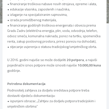
• financiranje troškova nabave novih strojeva, opreme i alata,
• edukacije vlasnika, zaposlenih i naučnika,
• izlaganje na specijaliziranim sajmovima,
• izrada promidžbenog materijala,
• financiranje godišnjih troškova energenata i obveza prema
Gradu Zadru (električna energija, plin, voda, odvodnja, telefon,
odvoz smeća, komunalna naknada, porez na tvrtku, spomenička
renta, zakup poslovnog prostora, prirez porezu na dohodak),
• stjecanje uvjerenja o statusu tradicijskog/umjetničkog obrta.
U 2016. godini najviše se može dodijeliti
20 potpora
, a najviši
pojedinačni iznos potpore može iznositi najviše
10.000,00 kuna
godišnje.
Potrebna dokumentacija
Podnositelj zahtjeva za dodjelu sredstava potpore treba
dostaviti sljedeću dokumentaciju:
• ispunjeni obrazac „Zahtjev za dodjelu potpora tradicijskim i
umjetničkim obrtima“