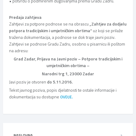
• potvrdu o podmirenim dugovanjima prema Gradu Zadru.
Predaja zahtjeva
Zahtjevi za potpore podnose se na obrascu
„Zahtjev za dodjelu
potpora tradicijskim i umjetničkim obrtima“
uz koji se prilaže
tražena dokumentacija, a podnose se dok traje javni poziv.
Zahtjevi se podnose Gradu Zadru, osobno u pisarnicu ili poštom
na adresu:
Grad Zadar, Prijava na Javni poziv – Potpore tradicijskim i
umjetničkim obrtima –
Narodni trg 1, 23000 Zadar
Javi poziv je otvoren
do 5.11.2016.
Tekst javnog poziva, popis djelatnosti te ostale informacije i
dokumentacija su dostupne
OVDJE.
NASLOVNA