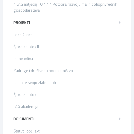
1.LAG natječaj TO 1.1.1 Potpora razvoju malih poljoprivrednih
gospodarstava
PROJEKTI
Local2Local
Šjora za otok II
Innovaoliva
Zadruge i društveno poduzetništvo
Ispunite svoju zlatnu dob
Šjora za otok
LAG akademija
DOKUMENTI
Statut i opći akti