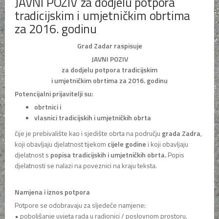
JAVNI POZIV za dodjelu potpora
tradicijskim i umjetničkim obrtima
za 2016. godinu
Grad Zadar raspisuje
JAVNI POZIV
za dodjelu potpora tradicijskim
i umjetničkim obrtima za 2016. godinu
Potencijalni prijavitelji su:
obrtnici i
vlasnici tradicijskih i umjetničkih obrta
čije je prebivalište kao i sjedište obrta na području
grada Zadra
,
koji obavljaju djelatnost tijekom
cijele godine
i koji obavljaju
djelatnost s
popisa tradicijskih i umjetničkih obrta.
Popis
djelatnosti se nalazi na poveznici na kraju teksta.
Namjena i iznos potpora
Potpore se odobravaju za sljedeće namjene:
• poboljšanje uvjeta rada u radionici / poslovnom prostoru,