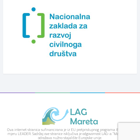
Ova internet stranica sufinancirana je iz EU pretpristupnog programa IPARD kroz
mjeru LEADER. Sadržaj ove stranice isključiva je odgovornost LAG-a “Mareta” i ne
odražava nužno stajalište Europske unije.