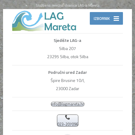
Službena mrežna stranica LAG-a Mareta
IZBORNIK
Sjedište LAG-a
Silba 207
23295 Silba, otok Silba
Područni ured Zadar
Špire Brusine 10/I,
23000 Zadar
info@lagmareta.hr
023-207096