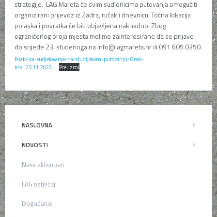
strategije. LAG Mareta će svim sudionicima putovanja omogućiti
organizirani prijevoz iz Zadra, ručak i dnevnicu. Točna lokacija
polaska i povratka će biti objavljena naknadno. Zbog
ograničenog broja mjesta molimo zainteresirane da se prijave
do srijede 23. studenoga na info@lagmareta.hr ili 091 605 0350.
Poziv-za-sudjelovanje-na-studijskom-putovanju-Grad-
Krk_25.11.2022_
Preuzmi
NASLOVNA
NOVOSTI
Naše aktivnosti
LAG natječaji
Događanje