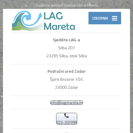
Službena mrežna stranica LAG-a Mareta
IZBORNIK
Sjedište LAG-a
Silba 207
23295 Silba, otok Silba
Područni ured Zadar
Špire Brusine 10/I,
23000 Zadar
info@lagmareta.hr
023-207096