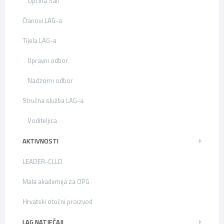
Općina Sali
Članovi LAG-a
Tijela LAG-a
Upravni odbor
Nadzorni odbor
Stručna služba LAG-a
Voditeljica
AKTIVNOSTI
LEADER-CLLD
Mala akademija za OPG
Hrvatski otočni proizvod
LAG NATJEČAJI