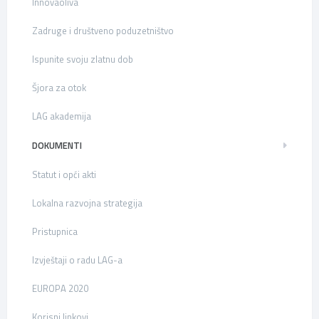
Innovaoliva
Zadruge i društveno poduzetništvo
Ispunite svoju zlatnu dob
Šjora za otok
LAG akademija
DOKUMENTI
Statut i opći akti
Lokalna razvojna strategija
Pristupnica
Izvještaji o radu LAG-a
EUROPA 2020
Korisni linkovi