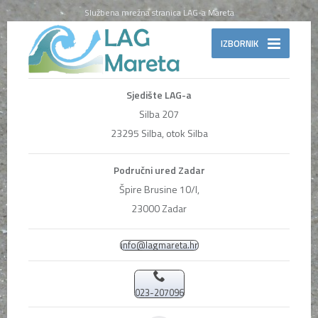
Službena mrežna stranica LAG-a Mareta
IZBORNIK
Sjedište LAG-a
Silba 207
23295 Silba, otok Silba
Područni ured Zadar
Špire Brusine 10/I,
23000 Zadar
info@lagmareta.hr
023-207096