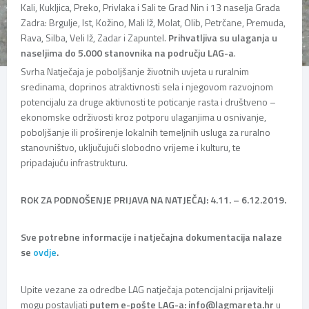
Kali, Kukljica, Preko, Privlaka i Sali te Grad Nin i 13 naselja Grada
Zadra: Brgulje, Ist, Kožino, Mali Iž, Molat, Olib, Petrčane, Premuda,
Rava, Silba, Veli Iž, Zadar i Zapuntel.
Prihvatljiva su ulaganja u
naseljima do 5.000 stanovnika na području LAG-a
.
Svrha Natječaja je poboljšanje životnih uvjeta u ruralnim
sredinama, doprinos atraktivnosti sela i njegovom razvojnom
potencijalu za druge aktivnosti te poticanje rasta i društveno –
ekonomske održivosti kroz potporu ulaganjima u osnivanje,
poboljšanje ili proširenje lokalnih temeljnih usluga za ruralno
stanovništvo, uključujući slobodno vrijeme i kulturu, te
pripadajuću infrastrukturu.
ROK ZA PODNOŠENJE PRIJAVA NA NATJEČAJ: 4.11. – 6.12.2019.
Sve potrebne informacije i natječajna dokumentacija nalaze
se
ovdje
.
Upite vezane za odredbe LAG natječaja potencijalni prijavitelji
mogu postavljati
putem e-pošte LAG-a: info@lagmareta.hr
u