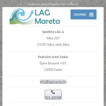
Službena mrežna stranica LAG-a Mareta
IZBORNIK
Sjedište LAG-a
Silba 207
23295 Silba, otok Silba
Područni ured Zadar
Špire Brusine 10/I,
23000 Zadar
info@lagmareta.hr
023-207096