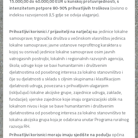
15.000,00 do 40.000,00 EUR u kunskoj protuvrijednosti, s
intenzitetom potpore 80-90% prihvatljivih troškova
(ovisno o
indeksu razvojenosti JLS gdje se odvija ulaganje).
Prihvatljivi korisnici / prijavitelji na natječaj su
: jedinice lokalne
samouprave; trgovačka društva u većinskom vlasništvu jedinica
lokalne samouprave; javne ustanove neprofitnog karaktera u
kojoj su osnivači jedinice lokalne samouprave osim javnih
vatrogasnih postrojbi, lokalnih i regionalnih razvojnih agencija,
škola; udruge koje se bavi humanitarnim i društvenim
djelatnostima od posebnog interesa za lokalno stanovništvo i
čije su djelatnosti u skladu s ciljnim skupinama i klasifikacijom
djelatnosti udruga, povezana s prihvatljivim ulaganjem
(isključujući lokalne akcijske grupe, zajednice udruga, zaklade,
fundacije); vjerske zajednice koje imaju organizacijski oblik na
lokalnom nivou i koje se bave humanitarnim i društvenim
djelatnostima od posebnog interesa za lokalno stanovništvo te
lokalna akcijska grupa koja je odabrana unutar Programa ruralnog
razvoja RH.
Prihvatljivi korisnici moraju imaju sjedište na podučju
općina