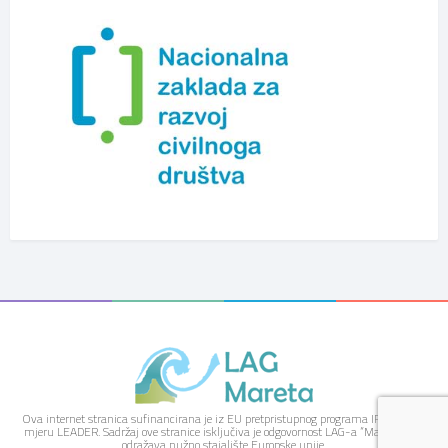
Ova internet stranica sufinancirana je iz EU pretpristupnog programa IPARD kroz
mjeru LEADER. Sadržaj ove stranice isključiva je odgovornost LAG-a “Mareta” i ne
odražava nužno stajalište Europske unije.