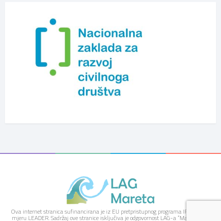
Ova internet stranica sufinancirana je iz EU pretpristupnog programa IPARD kroz
mjeru LEADER. Sadržaj ove stranice isključiva je odgovornost LAG-a “Mareta” i ne