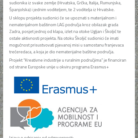
sudionika iz svake zemlje (Hrvatska, Grčka, Italija, Rumunjska,
Španjolska) i jednim voditeljem, te 2 voditelja iz Hrvatske.
U sklopu projekta sudionici će se upoznati s materijalnom i
nematerijalnom baštinom LAG područja kroz obilazak grada
Zadra, posjet jednoj od klapa, izlet na otoke Ugljan i Školjić te
ostale aktivnosti projekta. Na otoku Školjić sudionici će imati
mogućnost prisustvovati pjevanoj misi u samostanu franjevaca
trećeredaca, a koja je dio nematerijalne baštine područja.
Projekt “Kreativne industrije u ruralnim područjima” je financiran
od strane Europske unije u okviru programa Erasmus+
Izjava o odricanju od odgovornosti: