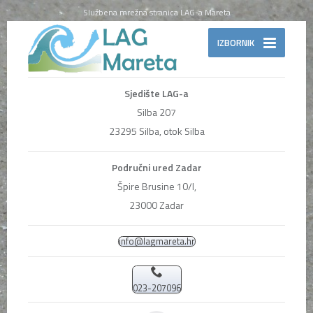
Službena mrežna stranica LAG-a Mareta
IZBORNIK
Sjedište LAG-a
Silba 207
23295 Silba, otok Silba
Područni ured Zadar
Špire Brusine 10/I,
23000 Zadar
info@lagmareta.hr
023-207096