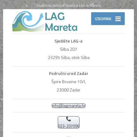
Službena mrežna stranica LAG-a Mareta
IZBORNIK
Sjedište LAG-a
Silba 207
23295 Silba, otok Silba
Područni ured Zadar
Špire Brusine 10/I,
23000 Zadar
info@lagmareta.hr
023-207096