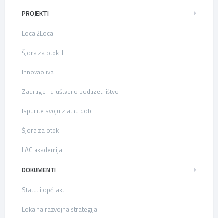
PROJEKTI
Local2Local
Šjora za otok II
Innovaoliva
Zadruge i društveno poduzetništvo
Ispunite svoju zlatnu dob
Šjora za otok
LAG akademija
DOKUMENTI
Statut i opći akti
Lokalna razvojna strategija