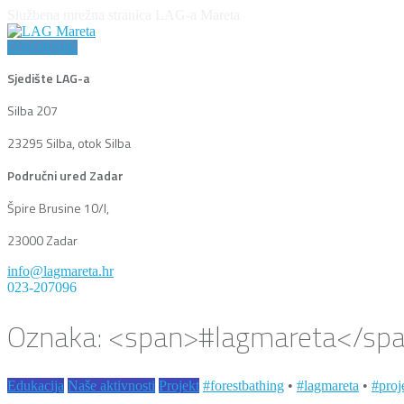
Službena mrežna stranica LAG-a Mareta
IZBORNIK
Sjedište LAG-a
Silba 207
23295 Silba, otok Silba
Područni ured Zadar
Špire Brusine 10/I,
23000 Zadar
info@lagmareta.hr
023-207096
Oznaka: <span>#lagmareta</sp
Edukacija
Naše aktivnosti
Projekt
#forestbathing
•
#lagmareta
•
#proj