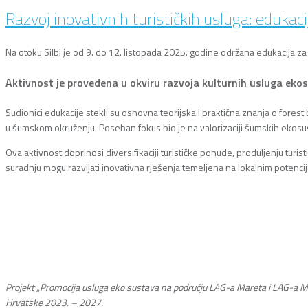
Razvoj inovativnih turističkih usluga: edukaci
Na otoku Silbi je od 9. do 12. listopada 2025. godine održana edukacija z
Aktivnost je provedena u okviru razvoja kulturnih usluga ekosus
Sudionici edukacije stekli su osnovna teorijska i praktična znanja o forest
u šumskom okruženju. Poseban fokus bio je na valorizaciji šumskih ekosust
Ova aktivnost doprinosi diversifikaciji turističke ponude, produljenju turi
suradnju mogu razvijati inovativna rješenja temeljena na lokalnim potencij
Projekt „Promocija usluga eko sustava na području LAG-a Mareta i LAG-a Mar
Hrvatske 2023. – 2027.