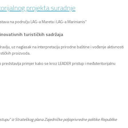
torijalnog projekta suradnje
ustava na području LAG-a Mareta i LAG-a Marinianis“
inovativnih turističkih sadržaja
ravlju, uz naglasak na interpretaciju prirodne baštine i vođenje aktivnosti
stičkih proizvoda.
no predstavlja primjer kako se kroz LEADER pristup i međuteritorijalnu
tupu“ iz Strateškog plana Zajedničke poljoprivredne politike Republike