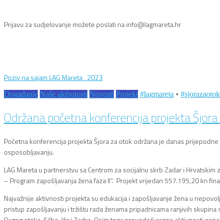
Prijavu za sudjelovanje možete poslati na info@lagmareta.hr
Poziv na sajam LAG Mareta_2023
Događanje
Naše aktivnosti
Novosti
Projekt
#lagmareta
•
#sjorazaotok
Održana početna konferencija projekta Šjora
Početna konferencija projekta Šjora za otok održana je danas prijepodne
osposobljavanju.
LAG Mareta u partnerstvu sa Centrom za socijalnu skrb Zadar i Hrvatskim 
– Program zapošljavanja žena faza II”. Projekt vrijedan 557.195,20 kn fin
Najvažnije aktivnosti projekta su edukacija i zapošljavanje žena u nepov
pristup zapošljavanju i tržištu rada ženama pripadnicama ranjivih skupina
Dugog otoka, Silbe, Iža i Zadra. Osim toga provodeći razne aktivnosti osna