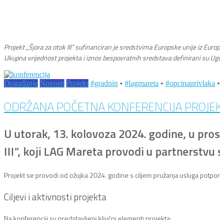
Projekt „Šjora za otok III“ sufinanciran je sredstvima Europske unije iz Euro
Ukupna vrijednost projekta i iznos bespovratnih sredstava definirani su Ug
Događanje
Novosti
Projekt
#gradnin
•
#lagmareta
•
#opcinaprivlaka
ODRŽANA POČETNA KONFERENCIJA PROJEKTA
U utorak, 13. kolovoza 2024. godine, u pro
III“, koji LAG Mareta provodi u partnerstv
Projekt se provodi od ožujka 2024. godine s ciljem pružanja usluga potp
Ciljevi i aktivnosti projekta
Na konferenciji su predstavljeni ključni elementi projekta: