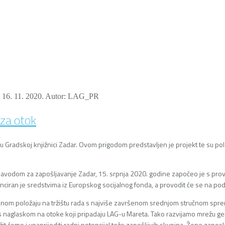
16. 11. 2020.
Autor: LAG_PR
 za otok
 u Gradskoj knjižnici Zadar. Ovom prigodom predstavljen je projekt te su p
zavodom za zapošljavanje Zadar, 15. srpnja 2020. godine započeo je s prove
anciran je sredstvima iz Europskog socijalnog fonda, a provodit će se na po
oljnom položaju na tržištu rada s najviše završenom srednjom stručnom spr
 s naglaskom na otoke koji pripadaju LAG-u Mareta. Tako razvijamo mrežu ge
žit ćemo i unaprijediti radni potencijal teže zapošljivih skupina. Žene zapo