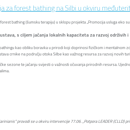
ja za forest bathing na Silbi u okviru međuteri
a forest bathing (šumsku terapiju) u sklopu projekta „Promocija usluga eko s
tava, s ciljem jačanja lokalnih kapaciteta za razvoj održivih i 
 bathingu kao obliku boravka u prirodi koji doprinosi fizičkom i mentalnom zd
ava crnike na području otoka Silbe kao važnog resursa za razvoj novih turi
stičke sezone te jačanju svijesti o važnosti očuvanja prirodnih resursa. Ujed
alima.
inianis“ provodi se u okviru intervencije 77.06. „Potpora LEADER (CLLD) pris