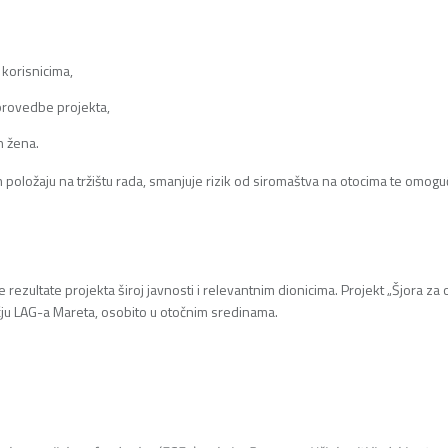
korisnicima,
provedbe projekta,
h žena.
oložaju na tržištu rada, smanjuje rizik od siromaštva na otocima te omogu
 rezultate projekta široj javnosti i relevantnim dionicima. Projekt „Šjora za 
učju LAG-a Mareta, osobito u otočnim sredinama.