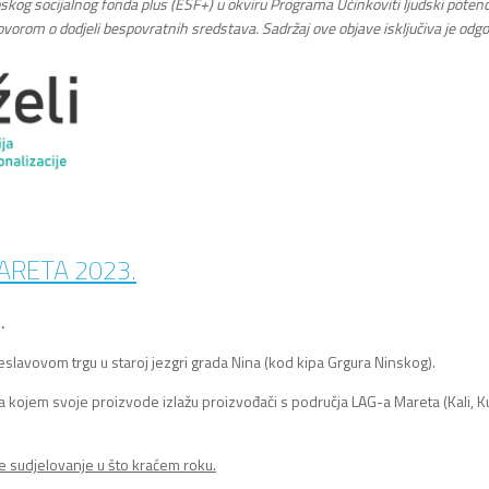
pskog socijalnog fonda plus (ESF+) u okviru Programa Učinkoviti ljudski potenc
ovorom o dodjeli bespovratnih sredstava. Sadržaj ove objave isključiva je od
ARETA 2023.
.
eslavovom trgu u staroj jezgri grada Nina (kod kipa Grgura Ninskog).
 kojem svoje proizvode izlažu proizvođači s područja LAG-a Mareta (Kali, Kukl
e sudjelovanje u što kraćem roku.