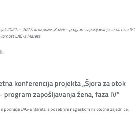
ijali 2021. – 2027. kroz poziv „Zaželi – program zapošljavanja žena, faza IV“.
govornost LAG-a Mareta.
in
tna konferencija projekta „Šjora za otok
– program zapošljavanja žena, faza IV“
na s područja LAG-a Mareta, s posebnim naglaskom na otočne zajednice.