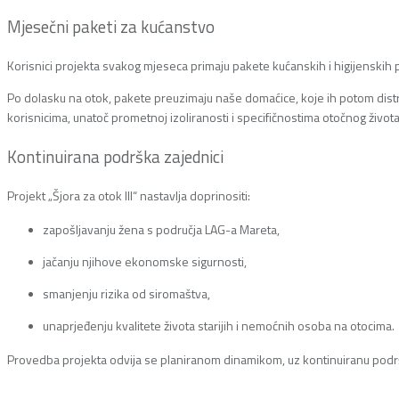
Mjesečni paketi za kućanstvo
Korisnici projekta svakog mjeseca primaju pakete kućanskih i higijenskih 
Po dolasku na otok, pakete preuzimaju naše domaćice, koje ih potom distr
korisnicima, unatoč prometnoj izoliranosti i specifičnostima otočnog života
Kontinuirana podrška zajednici
Projekt „Šjora za otok III“ nastavlja doprinositi:
zapošljavanju žena s područja LAG-a Mareta,
jačanju njihove ekonomske sigurnosti,
smanjenju rizika od siromaštva,
unaprjeđenju kvalitete života starijih i nemoćnih osoba na otocima.
Provedba projekta odvija se planiranom dinamikom, uz kontinuiranu podr