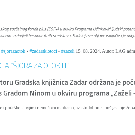
pskog socijalnog fonda plus (ESF+) u okviru Programa Učinkoviti ljudski potenc
ovorom o dodjeli bespovratnih sredstava. Sadržaj ove objave isključiva je od
•
#sjorazaotok
•
#zadarskiotoci
•
#zazeli
15. 08. 2024.
Autor: LAG adm
 ”ŠJORA ZA OTOK III”
storu
Gradska knjižnica Zadar
održana je poče
u s Gradom Ninom u okviru programa „Zaželi 
ore i podrške starijim i nemoćnim osobama, uz istodobno zapošljavanje že