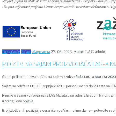
Projekt „Šjora za otok III“ sufinanciran je sredstvima Europske unije iz Euro
Ukupna vrijednost projekta i iznos bespovratnih sredstava definirani su Ug
Događanje
Sajam
#lagmareta
27. 06. 2023.
Autor: LAG admin
P O Z I V NA SAJAM PROIZVOĐAČA LAG-a M
Ovom prilikom pozivamo Vas na
Sajam proizvođača LAG-a Mareta 2023
Sajam se održava 08. i 09. srpnja 2023. u periodu od 19 do 23 sata na Viš
Riječ je o sajmu koji organizira LAG Mareta u suradnji s Gradom Ninom, a na
u prilogu ove objave.
Broj izložbenih pozicija je ograničen pa Vas molimo da nam potvrdite svoj