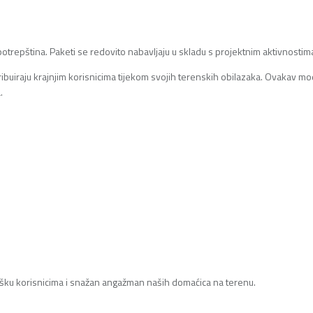
potrepština. Paketi se redovito nabavljaju u skladu s projektnim aktivnostim
ibuiraju krajnjim korisnicima tijekom svojih terenskih obilazaka. Ovakav 
.
šku korisnicima i snažan angažman naših domaćica na terenu.