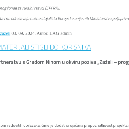
nog fonda za ruralni razvoj (EPFRR).
a i ne odražavaju nužno stajališta Europske unije niti Ministarstva poljopriv
zazeli
03. 09. 2024.
Autor: LAG admin
ATERIJALI STIGLI DO KORISNIKA
partnerstvu s Gradom Ninom u okviru poziva „Zaželi – pro
om redovitih obilazaka, čime je dodatno ojačana prepoznatljivost projekta i 