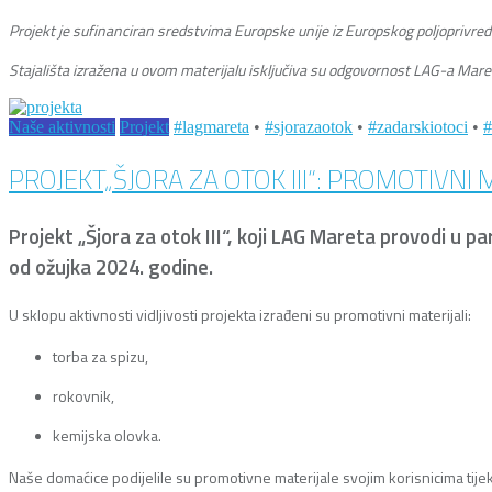
Projekt je sufinanciran sredstvima Europske unije iz Europskog poljoprivred
Stajališta izražena u ovom materijalu isključiva su odgovornost LAG-a Maret
Naše aktivnosti
Projekt
#lagmareta
•
#sjorazaotok
•
#zadarskiotoci
•
#
PROJEKT„ŠJORA ZA OTOK III“: PROMOTIVNI M
Projekt „Šjora za otok III“, koji LAG Mareta provodi u 
od ožujka 2024. godine.
U sklopu aktivnosti vidljivosti projekta izrađeni su promotivni materijali:
torba za spizu,
rokovnik,
kemijska olovka.
Naše domaćice podijelile su promotivne materijale svojim korisnicima tijek