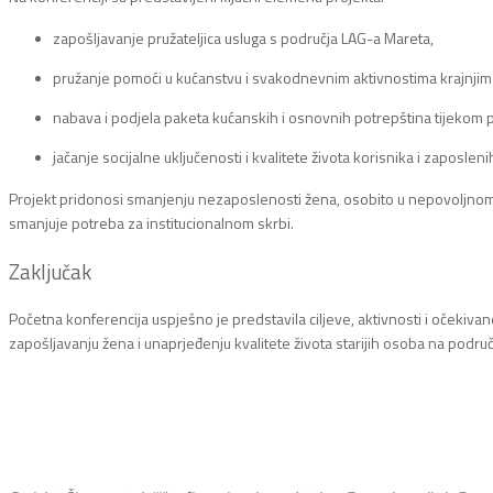
zapošljavanje pružateljica usluga s područja LAG-a Mareta,
pružanje pomoći u kućanstvu i svakodnevnim aktivnostima krajnjim 
nabava i podjela paketa kućanskih i osnovnih potrepština tijekom 
jačanje socijalne uključenosti i kvalitete života korisnika i zaposleni
Projekt pridonosi smanjenju nezaposlenosti žena, osobito u nepovoljnom p
smanjuje potreba za institucionalnom skrbi.
Zaključak
Početna konferencija uspješno je predstavila ciljeve, aktivnosti i očekivane
zapošljavanju žena i unaprjeđenju kvalitete života starijih osoba na podr