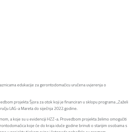
olaznicama edukacije za gerontodomaćicu uručena uvjerenja o
dbom projekta Šjora za otok koji je financiran u sklopu programa „Zaželi
dručju LAG-a Mareta do siječnja 2022.godine.
emom, a koje su u evidenciji HZZ-a. Provedbom projekta želimo omogućiti
rontodomaćica koje će do kraja iduće godine brinuti o starijim osobama s
slene u projektu tijekom rujna i listopada pohađale su program