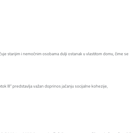
ćuje starijim i nemoćnim osobama dulji ostanak u vlastitom domu, čime se
otok III“ predstavlja važan doprinos jačanju socijalne kohezije,