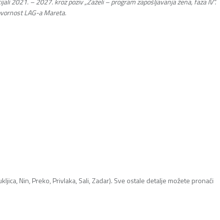
ijali 2021. – 2027. kroz poziv „Zaželi – program zapošljavanja žena, faza IV“.
govornost LAG-a Mareta.
jica, Nin, Preko, Privlaka, Sali, Zadar). Sve ostale detalje možete pronaći