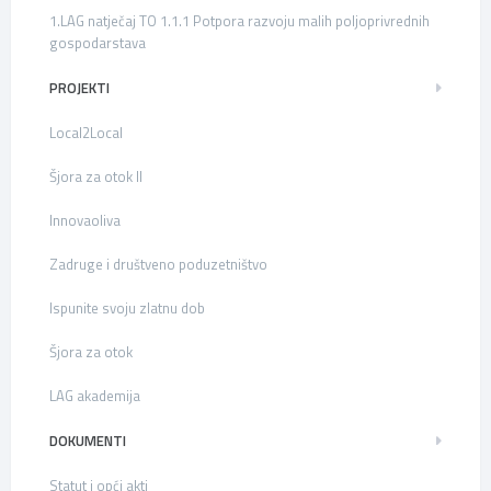
1.LAG natječaj TO 1.1.1 Potpora razvoju malih poljoprivrednih
gospodarstava
PROJEKTI
Local2Local
Šjora za otok II
Innovaoliva
Zadruge i društveno poduzetništvo
Ispunite svoju zlatnu dob
Šjora za otok
LAG akademija
DOKUMENTI
Statut i opći akti