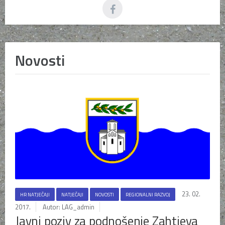
Novosti
23. 02.
HR NATJEČAJI
NATJEČAJI
NOVOSTI
REGIONALNI RAZVOJ
2017.
Autor: LAG_admin
Javni poziv za podnošenje Zahtjeva