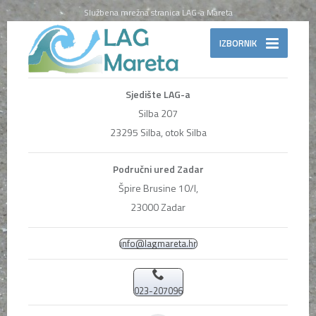
Službena mrežna stranica LAG-a Mareta
IZBORNIK
Sjedište LAG-a
Silba 207
23295 Silba, otok Silba
Područni ured Zadar
Špire Brusine 10/I,
23000 Zadar
info@lagmareta.hr
023-207096