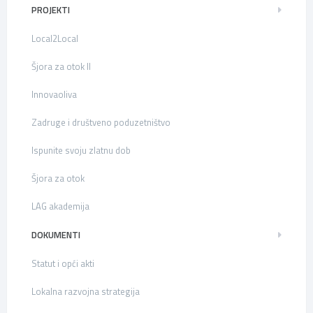
PROJEKTI
Local2Local
Šjora za otok II
Innovaoliva
Zadruge i društveno poduzetništvo
Ispunite svoju zlatnu dob
Šjora za otok
LAG akademija
DOKUMENTI
Statut i opći akti
Lokalna razvojna strategija