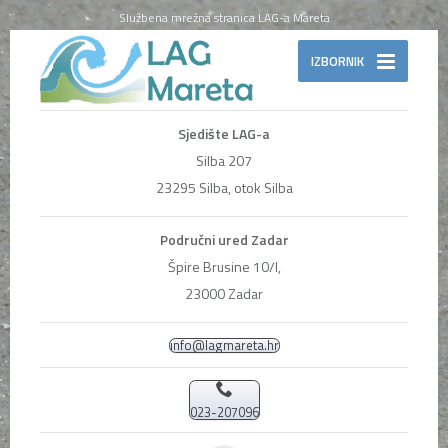
Službena mrežna stranica LAG-a Mareta
IZBORNIK
Sjedište LAG-a
Silba 207
23295 Silba, otok Silba
Područni ured Zadar
Špire Brusine 10/I,
23000 Zadar
info@lagmareta.hr
023-207096