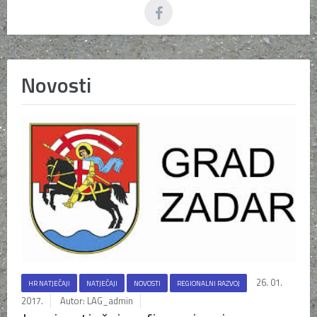
Novosti
26. 01.
HR NATJEČAJI
NATJEČAJI
NOVOSTI
REGIONALNI RAZVOJ
2017.
Autor: LAG_admin