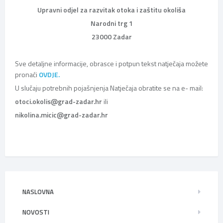
Upravni odjel za razvitak otoka i zaštitu okoliša
Narodni trg 1
23000 Zadar
Sve detaljne informacije, obrasce i potpun tekst natječaja možete
pronaći
OVDJE.
U slučaju potrebnih pojašnjenja Natječaja obratite se na e- mail:
otoci.okolis@grad-zadar.hr
ili
nikolina.micic@grad-zadar.hr
NASLOVNA
NOVOSTI