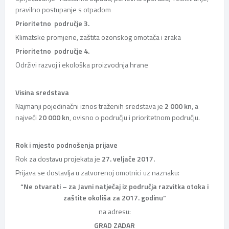
pravilno postupanje s otpadom
Prioritetno područje 3.
Klimatske promjene, zaštita ozonskog omotača i zraka
Prioritetno područje 4.
Održivi razvoj i ekološka proizvodnja hrane
Visina sredstava
Najmanji pojedinačni iznos traženih sredstava je
2 000 kn
, a
najveći
20 000 kn
, ovisno o području i prioritetnom području.
Rok i mjesto podnošenja prijave
Rok za dostavu projekata je
27. veljače 2017.
Prijava se dostavlja u zatvorenoj omotnici uz naznaku:
“Ne otvarati – za Javni natječaj iz područja razvitka otoka i
zaštite okoliša za 2017. godinu”
na adresu:
GRAD ZADAR