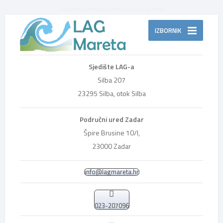
Službena mrežna stranica LAG-a Mareta
IZBORNIK
Sjedište LAG-a
Silba 207
23295 Silba, otok Silba
Područni ured Zadar
Špire Brusine 10/I,
23000 Zadar
info@lagmareta.hr
023-207096