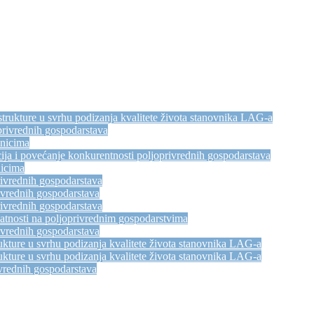
trukture u svrhu podizanja kvalitete života stanovnika LAG-a
privrednih gospodarstava
dnicima
ija i povećanje konkurentnosti poljoprivrednih gospodarstava
nicima
rivrednih gospodarstava
ivrednih gospodarstava
rivrednih gospodarstava
atnosti na poljoprivrednim gospodarstvima
ivrednih gospodarstava
kture u svrhu podizanja kvalitete života stanovnika LAG-a
kture u svrhu podizanja kvalitete života stanovnika LAG-a
vrednih gospodarstava