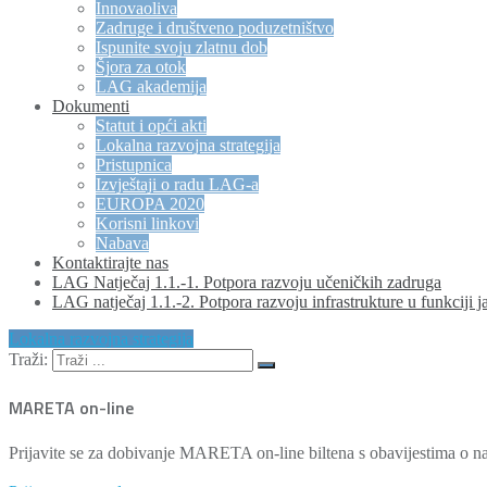
Innovaoliva
Zadruge i društveno poduzetništvo
Ispunite svoju zlatnu dob
Šjora za otok
LAG akademija
Dokumenti
Statut i opći akti
Lokalna razvojna strategija
Pristupnica
Izvještaji o radu LAG-a
EUROPA 2020
Korisni linkovi
Nabava
Kontaktirajte nas
LAG Natječaj 1.1.-1. Potpora razvoju učeničkih zadruga
LAG natječaj 1.1.-2. Potpora razvoju infrastrukture u funkciji j
Lokalna razvojna strategija
Traži:
MARETA on-line
Prijavite se za dobivanje MARETA on-line biltena s obavijestima o na