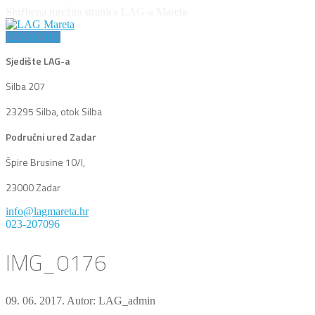
Službena mrežna stranica LAG-a Mareta
IZBORNIK
Sjedište LAG-a
Silba 207
23295 Silba, otok Silba
Područni ured Zadar
Špire Brusine 10/I,
23000 Zadar
info@lagmareta.hr
023-207096
IMG_0176
09. 06. 2017.
Autor: LAG_admin