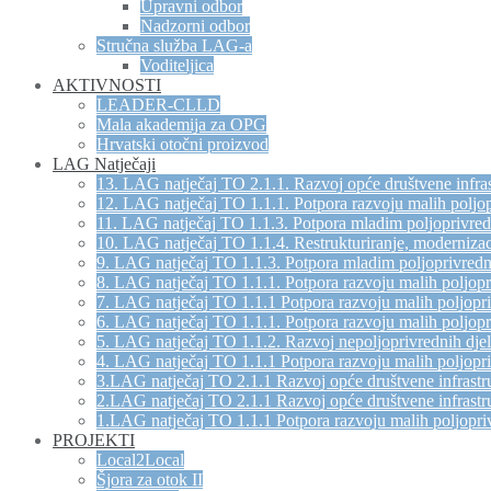
Upravni odbor
Nadzorni odbor
Stručna služba LAG-a
Voditeljica
AKTIVNOSTI
LEADER-CLLD
Mala akademija za OPG
Hrvatski otočni proizvod
LAG Natječaji
13. LAG natječaj TO 2.1.1. Razvoj opće društvene infras
12. LAG natječaj TO 1.1.1. Potpora razvoju malih poljo
11. LAG natječaj TO 1.1.3. Potpora mladim poljoprivre
10. LAG natječaj TO 1.1.4. Restrukturiranje, modernizac
9. LAG natječaj TO 1.1.3. Potpora mladim poljoprivred
8. LAG natječaj TO 1.1.1. Potpora razvoju malih poljop
7. LAG natječaj TO 1.1.1 Potpora razvoju malih poljopr
6. LAG natječaj TO 1.1.1. Potpora razvoju malih poljop
5. LAG natječaj TO 1.1.2. Razvoj nepoljoprivrednih djel
4. LAG natječaj TO 1.1.1 Potpora razvoju malih poljopr
3.LAG natječaj TO 2.1.1 Razvoj opće društvene infrastru
2.LAG natječaj TO 2.1.1 Razvoj opće društvene infrastru
1.LAG natječaj TO 1.1.1 Potpora razvoju malih poljopri
PROJEKTI
Local2Local
Šjora za otok II