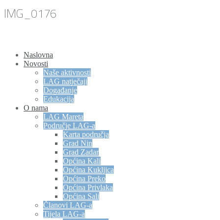
IMG_0176
Naslovna
Novosti
Naše aktivnosti
LAG natječaji
Događanje
Edukacija
O nama
LAG Mareta
Područje LAG-a
Karta područja
Grad Nin
Grad Zadar
Općina Kali
Općina Kukljica
Općina Preko
Općina Privlaka
Općina Sali
Članovi LAG-a
Tijela LAG-a