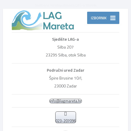
Službena mrežna stranica LAG-a Mareta
IZBORNIK
Sjedište LAG-a
Silba 207
23295 Silba, otok Silba
Područni ured Zadar
Špire Brusine 10/I,
23000 Zadar
info@lagmareta.hr
023-207096