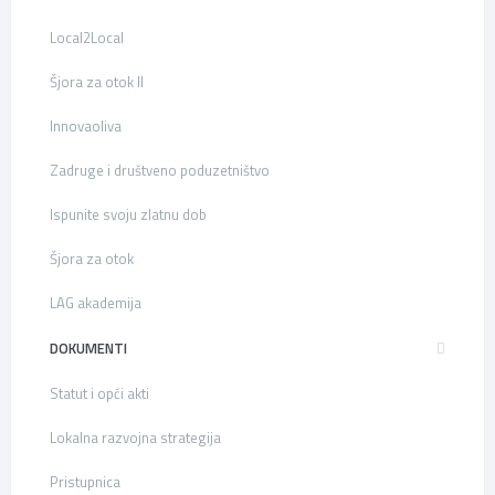
Local2Local
Šjora za otok II
Innovaoliva
Zadruge i društveno poduzetništvo
Ispunite svoju zlatnu dob
Šjora za otok
LAG akademija
DOKUMENTI
Statut i opći akti
Lokalna razvojna strategija
Pristupnica