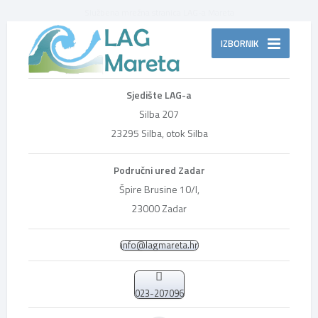
Službena mrežna stranica LAG-a Mareta
IZBORNIK
Sjedište LAG-a
Silba 207
23295 Silba, otok Silba
Područni ured Zadar
Špire Brusine 10/I,
23000 Zadar
info@lagmareta.hr
023-207096