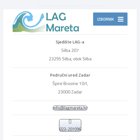
Službena mrežna stranica LAG-a Mareta
IZBORNIK
Sjedište LAG-a
Silba 207
23295 Silba, otok Silba
Područni ured Zadar
Špire Brusine 10/I,
23000 Zadar
info@lagmareta.hr
023-207096