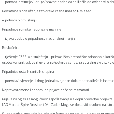
– potvrda institucije/udruge/pravne osobe da se liječila od ovisnosti o d
Povratnice s odsluženja zatvorske kazne unazad 6 mjeseci
– potvrda o otpuštanju
Pripadnice romske nacionalne manjine
– izjava osobe o pripadnosti nacionalnoj manjini
Beskućnice
– rješenje CZSS-a o smještaju u prihvatilište/prenoćište odnosno o korišt
osoba korisnik usluge ili uvjerenje/potvrda centra za socijalnu skrb iz koje
Pripadnice ostalih ranjivih skupina
– potvrda/uvjerenje ili drugi jednakovrijedan dokument nadležnih institucija
Nepravovremene i nepotpune prijave neće se razmatrati.
Prijave na oglas za mogućnost zapošljavanja u sklopu provedbe projekta Šj
LAG Mareta, Špire Brusine 10/1 Zadar. Mogu se dostaviti osobno na istu
S kandidatkinjama koje ispunjavaju formalne uvjete (tj. koje su se pravovrem