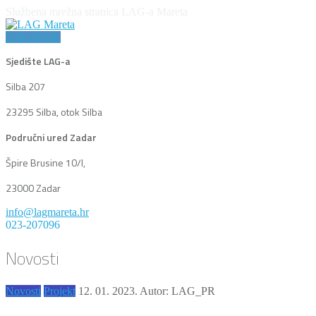
Službena mrežna stranica LAG-a Mareta
IZBORNIK
Sjedište LAG-a
Silba 207
23295 Silba, otok Silba
Područni ured Zadar
Špire Brusine 10/I,
23000 Zadar
info@lagmareta.hr
023-207096
Novosti
Novosti
Projekt
12. 01. 2023.
Autor: LAG_PR