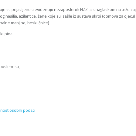
su prijavljene u evidenciju nezaposlenih HZZ-a s naglaskom na teže zapošl
og nasilja, azilantice, žene koje su izašle iz sustava skrbi (domova za djecu) i
nalne manjine, beskućnice).
skupina.
poslenosti,
nost osobni podaci