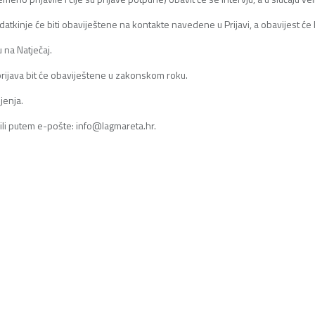
atkinje će biti obaviještene na kontakte navedene u Prijavi, a obavijest će
 na Natječaj.
prijava bit će obaviještene u zakonskom roku.
jenja.
ili putem e-pošte: info@lagmareta.hr.