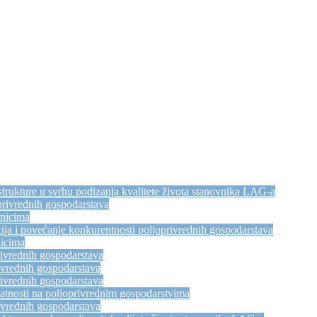
trukture u svrhu podizanja kvalitete života stanovnika LAG-a
privrednih gospodarstava
dnicima
ija i povećanje konkurentnosti poljoprivrednih gospodarstava
nicima
rivrednih gospodarstava
ivrednih gospodarstava
rivrednih gospodarstava
atnosti na poljoprivrednim gospodarstvima
ivrednih gospodarstava