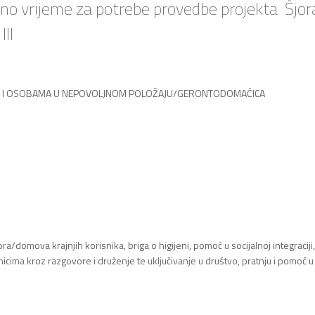
eno vrijeme za potrebe provedbe projekta Šjor
II
MA I OSOBAMA U NEPOVOLJNOM POLOŽAJU/GERONTODOMAĆICA
domova krajnjih korisnika, briga o higijeni, pomoć u socijalnoj integracij
nicima kroz razgovore i druženje te uključivanje u društvo, pratnju i pomoć 
.