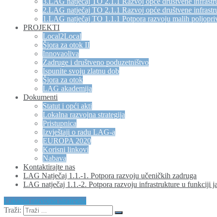
3.LAG natječaj TO 2.1.1 Razvoj opće društvene infrastru
2.LAG natječaj TO 2.1.1 Razvoj opće društvene infrastru
1.LAG natječaj TO 1.1.1 Potpora razvoju malih poljopri
PROJEKTI
Local2Local
Šjora za otok II
Innovaoliva
Zadruge i društveno poduzetništvo
Ispunite svoju zlatnu dob
Šjora za otok
LAG akademija
Dokumenti
Statut i opći akti
Lokalna razvojna strategija
Pristupnica
Izvještaji o radu LAG-a
EUROPA 2020
Korisni linkovi
Nabava
Kontaktirajte nas
LAG Natječaj 1.1.-1. Potpora razvoju učeničkih zadruga
LAG natječaj 1.1.-2. Potpora razvoju infrastrukture u funkciji j
Lokalna razvojna strategija
Traži: