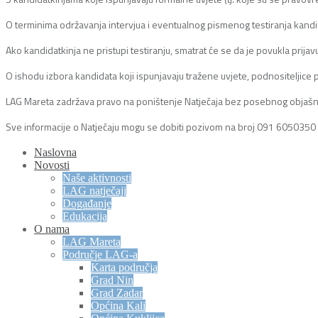
O terminima održavanja intervjua i eventualnog pismenog testiranja kandid
Ako kandidatkinja ne pristupi testiranju, smatrat će se da je povukla prijavu
O ishodu izbora kandidata koji ispunjavaju tražene uvjete, podnositeljice 
LAG Mareta zadržava pravo na poništenje Natječaja bez posebnog objašn
Sve informacije o Natječaju mogu se dobiti pozivom na broj 091 6050350 
Naslovna
Novosti
Naše aktivnosti
LAG natječaji
Događanje
Edukacija
O nama
LAG Mareta
Područje LAG-a
Karta područja
Grad Nin
Grad Zadar
Općina Kali