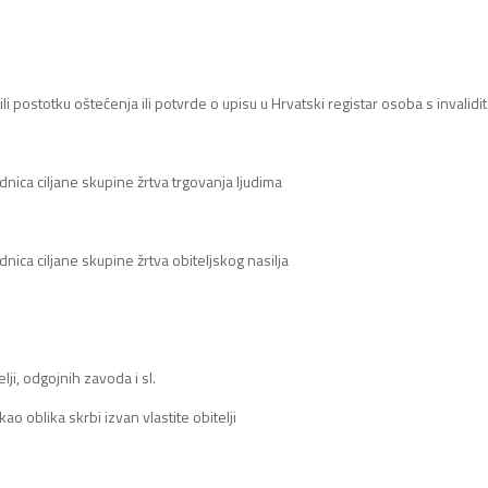
u ili postotku oštećenja ili potvrde o upisu u Hrvatski registar osoba s invalid
adnica ciljane skupine žrtva trgovanja ljudima
dnica ciljane skupine žrtva obiteljskog nasilja
lji, odgojnih zavoda i sl.
o oblika skrbi izvan vlastite obitelji