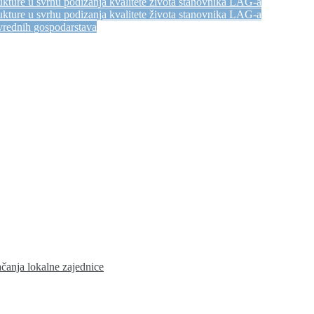
kture u svrhu podizanja kvalitete života stanovnika LAG-a
kture u svrhu podizanja kvalitete života stanovnika LAG-a
vrednih gospodarstava
ačanja lokalne zajednice