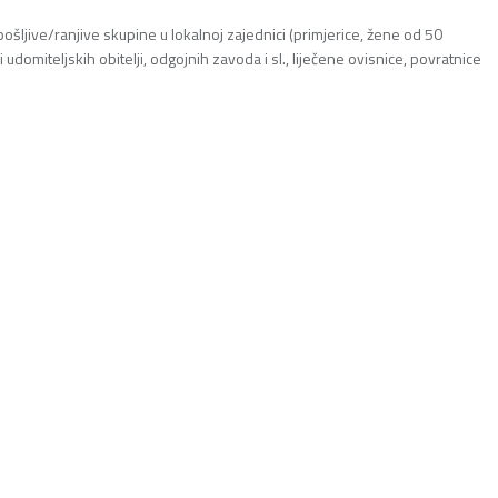
jive/ranjive skupine u lokalnoj zajednici (primjerice, žene od 50
 udomiteljskih obitelji, odgojnih zavoda i sl., liječene ovisnice, povratnice