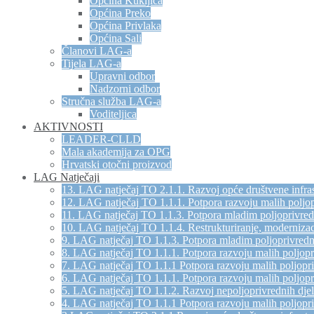
Općina Kukljica
Općina Preko
Općina Privlaka
Općina Sali
Članovi LAG-a
Tijela LAG-a
Upravni odbor
Nadzorni odbor
Stručna služba LAG-a
Voditeljica
AKTIVNOSTI
LEADER-CLLD
Mala akademija za OPG
Hrvatski otočni proizvod
LAG Natječaji
13. LAG natječaj TO 2.1.1. Razvoj opće društvene infras
12. LAG natječaj TO 1.1.1. Potpora razvoju malih poljo
11. LAG natječaj TO 1.1.3. Potpora mladim poljoprivre
10. LAG natječaj TO 1.1.4. Restrukturiranje, modernizac
9. LAG natječaj TO 1.1.3. Potpora mladim poljoprivred
8. LAG natječaj TO 1.1.1. Potpora razvoju malih poljop
7. LAG natječaj TO 1.1.1 Potpora razvoju malih poljopr
6. LAG natječaj TO 1.1.1. Potpora razvoju malih poljop
5. LAG natječaj TO 1.1.2. Razvoj nepoljoprivrednih djel
4. LAG natječaj TO 1.1.1 Potpora razvoju malih poljopr