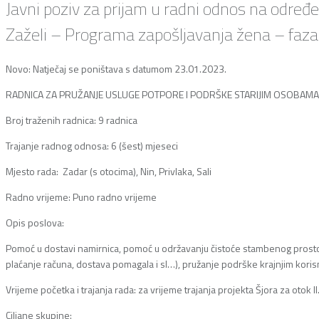
Javni poziv za prijam u radni odnos na određ
Zaželi – Programa zapošljavanja žena – faza I
Novo: Natječaj se poništava s datumom 23.01.2023.
RADNICA ZA PRUŽANJE USLUGE POTPORE I PODRŠKE STARIJIM OSOBA
Broj traženih radnica: 9 radnica
Trajanje radnog odnosa: 6 (šest) mjeseci
Mjesto rada: Zadar (s otocima), Nin, Privlaka, Sali
Radno vrijeme: Puno radno vrijeme
Opis poslova:
Pomoć u dostavi namirnica, pomoć u održavanju čistoće stambenog prostora/
plaćanje računa, dostava pomagala i sl…), pružanje podrške krajnjim koris
Vrijeme početka i trajanja rada: za vrijeme trajanja projekta Šjora za otok II
Ciljane skupine: