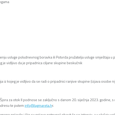
rogama
enju usluge poludnevnog boravka ili Potvrda pružatelja usluge smještaja u pr
g je vidljivo da je pripadnica ciljane skupine beskućnik
 iz kojeg je vidljivo da se radi o pripadnici ranjive skupine (izjava osobe nij
ora za otok II podnose se zaključno s danom 20. siječnja 2023. godine, s n
 adresu te putem
info@lagmareta.h
r.
eno prijavile i čije su prijave potpune) obavit će se intervju, a u slučaju v