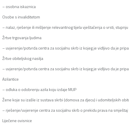
– osobna iskaznica
Osobe s invaliditetom
– nalaz, rješenje ili mišljenje relevantnog tijela vještačenja o vrsti, stupnj
Žrtve trgovanja ljudima
– uvjerenje/potvrda centra za socijalnu skrb iz kojeg je vidljivo da je prip
Žrtve obiteljskog nasilja
– uvjerenje/potvrda centra za socijalnu skrb iz kojeg je vidljivo da je pripa
Azilantice
– odluka o odobrenju azila koju izdaje MUP
Žene koje su izašle iz sustava skrbi (domova za djecu) i udomiteljskih obite
– rješenje/uvjerenje centra za socijalnu skrb o prekidu prava na smještaj ka
Liječene ovisnice