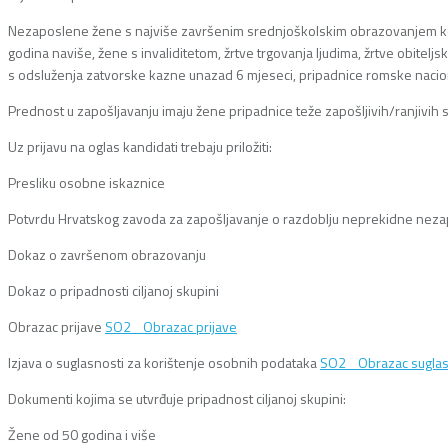
Nezaposlene žene s najviše završenim srednjoškolskim obrazovanjem koje 
godina naviše, žene s invaliditetom, žrtve trgovanja ljudima, žrtve obiteljsk
s odsluženja zatvorske kazne unazad 6 mjeseci, pripadnice romske nacio
Prednost u zapošljavanju imaju žene pripadnice teže zapošljivih/ranjivih 
Uz prijavu na oglas kandidati trebaju priložiti:
Presliku osobne iskaznice
Potvrdu Hrvatskog zavoda za zapošljavanje o razdoblju neprekidne neza
Dokaz o završenom obrazovanju
Dokaz o pripadnosti ciljanoj skupini
Obrazac prijave
SO2_ Obrazac prijave
Izjava o suglasnosti za korištenje osobnih podataka
SO2_ Obrazac suglas
Dokumenti kojima se utvrđuje pripadnost ciljanoj skupini:
Žene od 50 godina i više