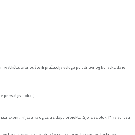
ihvatilište/prenoćište ili pružatelja usluge poludnevnog boravka da je
e prihvatljiv dokaz).
aznakom „Prijava na oglas u sklopu projekta „Šjora za otok II” na adresu
elikog broja prijava prethodno će se organizirati pismeno testiranje.