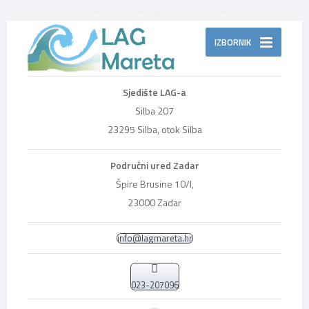
Službena mrežna stranica LAG-a Mareta
IZBORNIK
Sjedište LAG-a
Silba 207
23295 Silba, otok Silba
Područni ured Zadar
Špire Brusine 10/I,
23000 Zadar
info@lagmareta.hr
023-207096