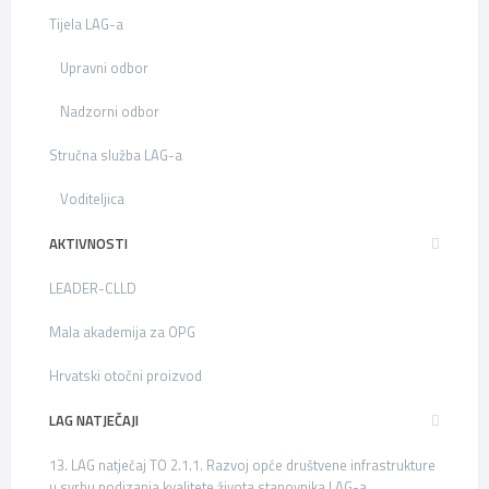
Tijela LAG-a
Upravni odbor
Nadzorni odbor
Stručna služba LAG-a
Voditeljica
AKTIVNOSTI
LEADER-CLLD
Mala akademija za OPG
Hrvatski otočni proizvod
LAG NATJEČAJI
13. LAG natječaj TO 2.1.1. Razvoj opće društvene infrastrukture
u svrhu podizanja kvalitete života stanovnika LAG-a