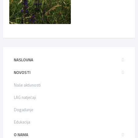
NASLOVNA
NOVOSTI
Naše aktivnosti
LAG natječaji
Događanje
Edukacija
O NAMA