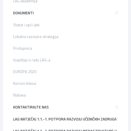
LAG akademija
DOKUMENTI
Statut i opći akti
Lokalna razvojna strategija
Pristupnica
Izvještaji o radu LAG-a
EUROPA 2020
Korisni linkovi
Nabava
KONTAKTIRAJTE NAS
LAG NATJEČAJ 1.1.-1. POTPORA RAZVOJU UČENIČKIH ZADRUGA
LAG NATJEČAJ 1.1.-2. POTPORA RAZVOJU INFRASTRUKTURE U