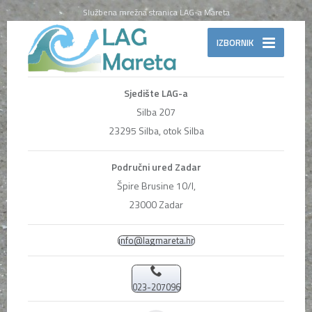
Službena mrežna stranica LAG-a Mareta
IZBORNIK
Sjedište LAG-a
Silba 207
23295 Silba, otok Silba
Područni ured Zadar
Špire Brusine 10/I,
23000 Zadar
info@lagmareta.hr
023-207096