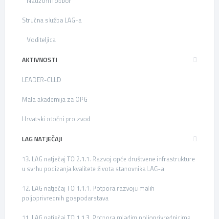
Nadzorni odbor
Stručna služba LAG-a
Voditeljica
AKTIVNOSTI
LEADER-CLLD
Mala akademija za OPG
Hrvatski otočni proizvod
LAG NATJEČAJI
13. LAG natječaj TO 2.1.1. Razvoj opće društvene infrastrukture
u svrhu podizanja kvalitete života stanovnika LAG-a
12. LAG natječaj TO 1.1.1. Potpora razvoju malih
poljoprivrednih gospodarstava
11. LAG natječaj TO 1.1.3. Potpora mladim poljoprivrednicima