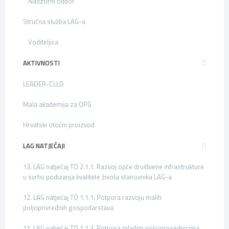
Nadzorni odbor
Stručna služba LAG-a
Voditeljica
AKTIVNOSTI
LEADER-CLLD
Mala akademija za OPG
Hrvatski otočni proizvod
LAG NATJEČAJI
13. LAG natječaj TO 2.1.1. Razvoj opće društvene infrastrukture
u svrhu podizanja kvalitete života stanovnika LAG-a
12. LAG natječaj TO 1.1.1. Potpora razvoju malih
poljoprivrednih gospodarstava
11. LAG natječaj TO 1.1.3. Potpora mladim poljoprivrednicima