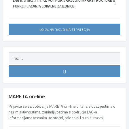
LAG NATJEČAJ 1.1.-2. POTPORA RAZVOJU INFRASTRUKTURE U
FUNKCIJI JAČANJA LOKALNE ZAJEDNICE
LOKALNA RAZVOJNA STRATEGIJA
MARETA on-line
Prijavite se za dobivanje MARETA on-line biltena s obavijestima o
našim aktivnostima, zanimljivostima s područja LAG-a
informacijama vezanim uz otočni, priobalni i ruralni razvoj