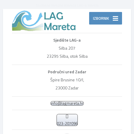
Službena mrežna stranica LAG-a Mareta
IZBORNIK
Sjedište LAG-a
Silba 207
23295 Silba, otok Silba
Područni ured Zadar
Špire Brusine 10/I,
23000 Zadar
info@lagmareta.hr
023-207096