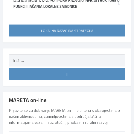
LAG NATJEČAJ 1.1.-2. POTPORA RAZVOJU INFRASTRUKTURE U
FUNKCIJI JAČANJA LOKALNE ZAJEDNICE
LOKALNA RAZVOJNA STRATEGIJA
MARETA on-line
Prijavite se za dobivanje MARETA on-line biltena s obavijestima o
našim aktivnostima, zanimljivostima s područja LAG-a
informacijama vezanim uz otočni, priobalni i ruralni razvoj