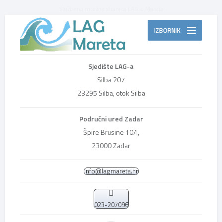
Službena mrežna stranica LAG-a Mareta
IZBORNIK
Sjedište LAG-a
Silba 207
23295 Silba, otok Silba
Područni ured Zadar
Špire Brusine 10/I,
23000 Zadar
info@lagmareta.hr
023-207096