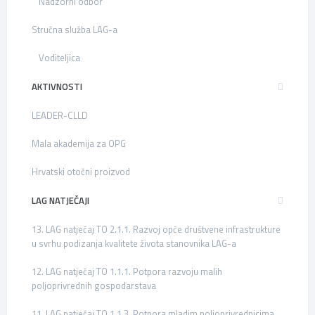
Nadzorni odbor
Stručna služba LAG-a
Voditeljica
AKTIVNOSTI
LEADER-CLLD
Mala akademija za OPG
Hrvatski otočni proizvod
LAG NATJEČAJI
13. LAG natječaj TO 2.1.1. Razvoj opće društvene infrastrukture
u svrhu podizanja kvalitete života stanovnika LAG-a
12. LAG natječaj TO 1.1.1. Potpora razvoju malih
poljoprivrednih gospodarstava
11. LAG natječaj TO 1.1.3. Potpora mladim poljoprivrednicima