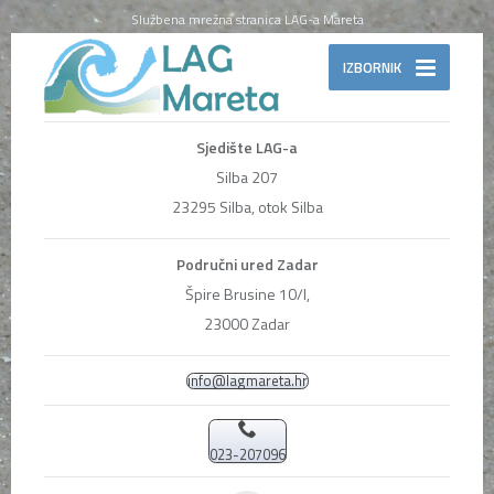
Službena mrežna stranica LAG-a Mareta
IZBORNIK
Sjedište LAG-a
Silba 207
23295 Silba, otok Silba
Područni ured Zadar
Špire Brusine 10/I,
23000 Zadar
info@lagmareta.hr
023-207096