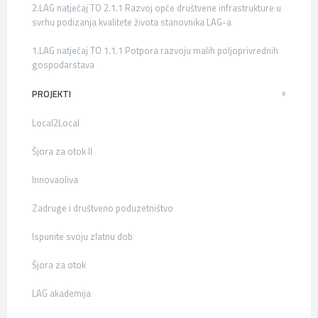
2.LAG natječaj TO 2.1.1 Razvoj opće društvene infrastrukture u
svrhu podizanja kvalitete života stanovnika LAG-a
1.LAG natječaj TO 1.1.1 Potpora razvoju malih poljoprivrednih
gospodarstava
PROJEKTI
Local2Local
Šjora za otok II
Innovaoliva
Zadruge i društveno poduzetništvo
Ispunite svoju zlatnu dob
Šjora za otok
LAG akademija