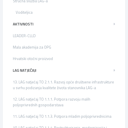
Stručna služba LAG-a
Voditeljica
AKTIVNOSTI
LEADER-CLLD
Mala akademija za OPG
Hrvatski otočni proizvod
LAG NATJEČAJI
13. LAG natječaj TO 2.1.1. Razvoj opće društvene infrastrukture
u svrhu podizanja kvalitete života stanovnika LAG-a
12. LAG natječaj TO 1.1.1. Potpora razvoju malih
poljoprivrednih gospodarstava
11. LAG natječaj TO 1.1.3. Potpora mladim poljoprivrednicima
10. LAG natječaj TO 1.1.4. Restrukturiranje, modernizacija i