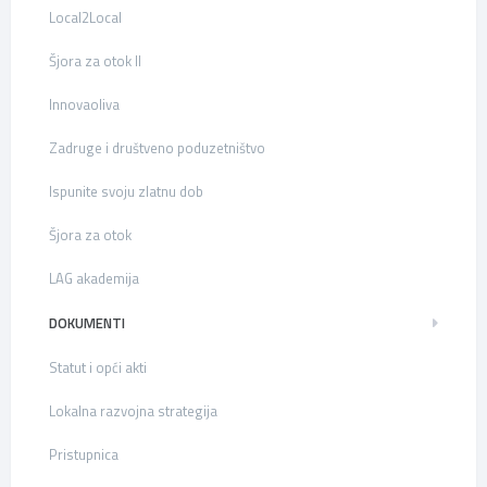
Local2Local
Šjora za otok II
Innovaoliva
Zadruge i društveno poduzetništvo
Ispunite svoju zlatnu dob
Šjora za otok
LAG akademija
DOKUMENTI
Statut i opći akti
Lokalna razvojna strategija
Pristupnica