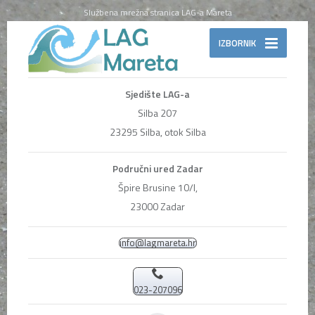
Službena mrežna stranica LAG-a Mareta
IZBORNIK
Sjedište LAG-a
Silba 207
23295 Silba, otok Silba
Područni ured Zadar
Špire Brusine 10/I,
23000 Zadar
info@lagmareta.hr
023-207096