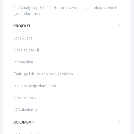
1.LAG natječaj TO 1.1.1 Potpora razvoju malih poljoprivrednih
gospodarstava
PROJEKTI
Local2Local
Šjora za otok II
Innovaoliva
Zadruge i društveno poduzetništvo
Ispunite svoju zlatnu dob
Šjora za otok
LAG akademija
DOKUMENTI