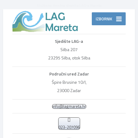
Službena mrežna stranica LAG-a Mareta
IZBORNIK
Sjedište LAG-a
Silba 207
23295 Silba, otok Silba
Područni ured Zadar
Špire Brusine 10/I,
23000 Zadar
info@lagmareta.hr
023-207096