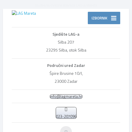
Službena mrežna stranica LAG-a Mareta
IZBORNIK
Sjedište LAG-a
Silba 207
23295 Silba, otok Silba
Područni ured Zadar
Špire Brusine 10/I,
23000 Zadar
info@lagmareta.hr
023-207096