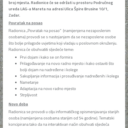
broj mjesta.
Radionice će se održati u prostoru Područnog
ureda LAG-a Mareta na adresi Ulica Špire Brusine 10/1,
Zadar.
Povratak na posao
Radionica „Povratak na posao“ (namijenjena nezaposlenim
osobama) provodi se s nastojanjem da se nezaposlene osobe
što bolje prilagode uvjetima koji vladaju u poslovnom okruženju.
Radionica će obuhvatiti sljedeće teme:
Prvi dojam i kako se on formira
Prilagođavanje na novo radno mjesto i kako ostaviti što
bolji dojam na nadređene i kolege
Sakupljanje informacija i prosuđivanje nadređenih i kolega
Nametanje
Adaptacija na novo radno mjesto
Strpljivost
Novo doba
Radionica se provodi u cilju informatičkog opismenjavanja starijih
osoba (namijenjena osobama starijim od 54 godine). Tematski
koncipirana tako da na interaktivan način obuhvati sljedeća