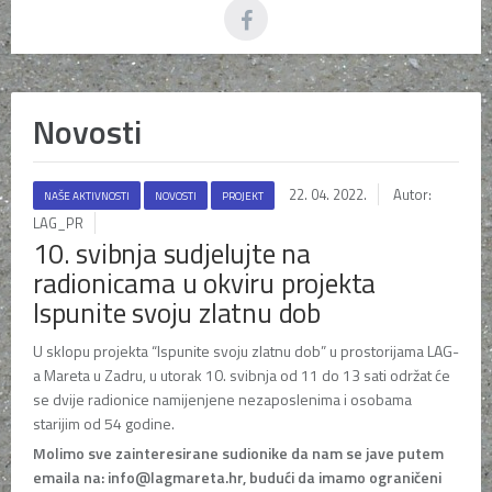
Novosti
22. 04. 2022.
Autor:
NAŠE AKTIVNOSTI
NOVOSTI
PROJEKT
LAG_PR
10. svibnja sudjelujte na
radionicama u okviru projekta
Ispunite svoju zlatnu dob
U sklopu projekta “Ispunite svoju zlatnu dob” u prostorijama LAG-
a Mareta u Zadru, u utorak 10. svibnja od 11 do 13 sati održat će
se dvije radionice namijenjene nezaposlenima i osobama
starijim od 54 godine.
Molimo sve zainteresirane sudionike da nam se jave putem
emaila na: info@lagmareta.hr, budući da imamo ograničeni