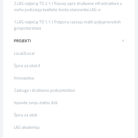
2.LAG natječaj TO 2.1.1 Razvoj opće društvene infrastrukture u
svrhu podizanja kvalitete života stanovnika LAG-a
1.LAG natječaj TO 1.1.1 Potpora razvoju malih poljoprivrednih
gospodarstava
PROJEKTI
Local2Local
Šjora za otok II
Innovaoliva
Zadruge i društveno poduzetništvo
Ispunite svoju zlatnu dob
Šjora za otok
LAG akademija