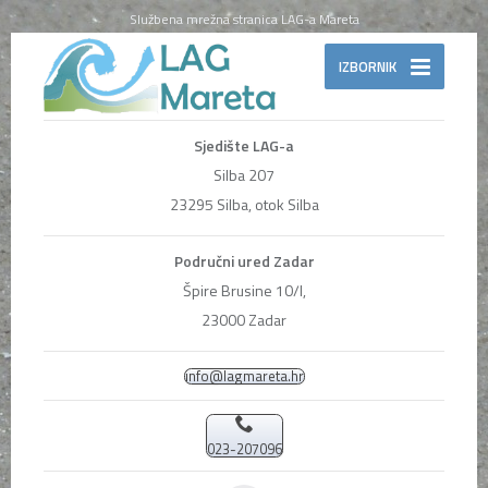
Službena mrežna stranica LAG-a Mareta
IZBORNIK
Sjedište LAG-a
Silba 207
23295 Silba, otok Silba
Područni ured Zadar
Špire Brusine 10/I,
23000 Zadar
info@lagmareta.hr
023-207096