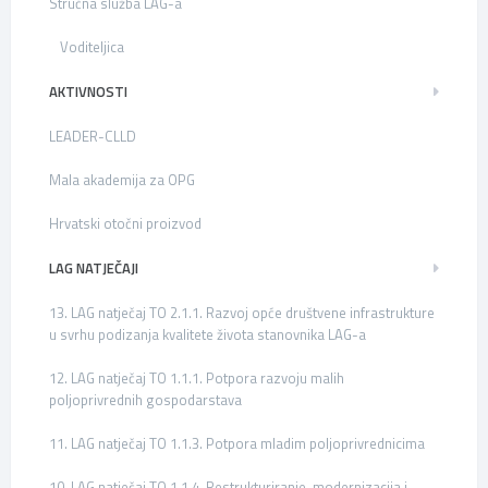
Stručna služba LAG-a
Voditeljica
AKTIVNOSTI
LEADER-CLLD
Mala akademija za OPG
Hrvatski otočni proizvod
LAG NATJEČAJI
13. LAG natječaj TO 2.1.1. Razvoj opće društvene infrastrukture
u svrhu podizanja kvalitete života stanovnika LAG-a
12. LAG natječaj TO 1.1.1. Potpora razvoju malih
poljoprivrednih gospodarstava
11. LAG natječaj TO 1.1.3. Potpora mladim poljoprivrednicima
10. LAG natječaj TO 1.1.4. Restrukturiranje, modernizacija i