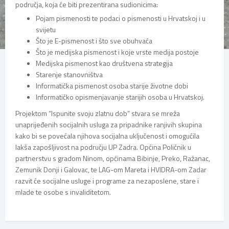
područja, koja će biti prezentirana sudionicima:
Pojam pismenosti te podaci o pismenosti u Hrvatskoj i u
svijetu
Što je E-pismenost i što sve obuhvaća
Što je medijska pismenost i koje vrste medija postoje
Medijska pismenost kao društvena strategija
Starenje stanovništva
Informatička pismenost osoba starije životne dobi
Informatičko opismenjavanje starijih osoba u Hrvatskoj.
Projektom “Ispunite svoju zlatnu dob” stvara se mreža
unaprijeđenih socijalnih usluga za pripadnike ranjivih skupina
kako bi se povećala njihova socijalna uključenost i omogućila
lakša zapošljivost na području UP Zadra. Općina Poličnik u
partnerstvu s gradom Ninom, općinama Bibinje, Preko, Ražanac,
Zemunik Donji i Galovac, te LAG-om Mareta i HVIDRA-om Zadar
razvit će socijalne usluge i programe za nezaposlene, stare i
mlade te osobe s invaliditetom.