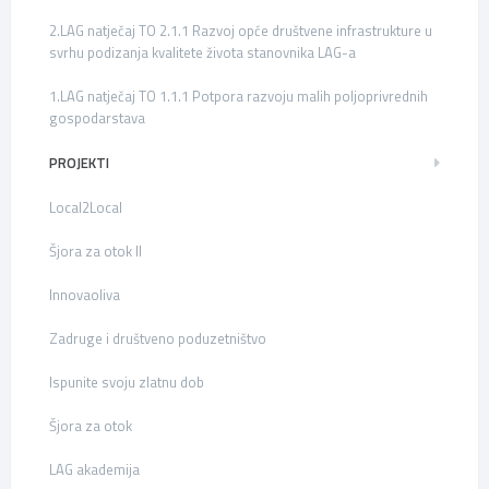
2.LAG natječaj TO 2.1.1 Razvoj opće društvene infrastrukture u
svrhu podizanja kvalitete života stanovnika LAG-a
1.LAG natječaj TO 1.1.1 Potpora razvoju malih poljoprivrednih
gospodarstava
PROJEKTI
Local2Local
Šjora za otok II
Innovaoliva
Zadruge i društveno poduzetništvo
Ispunite svoju zlatnu dob
Šjora za otok
LAG akademija