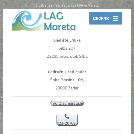
Službena mrežna stranica LAG-a Mareta
IZBORNIK
Sjedište LAG-a
Silba 207
23295 Silba, otok Silba
Područni ured Zadar
Špire Brusine 10/I,
23000 Zadar
info@lagmareta.hr
023-207096