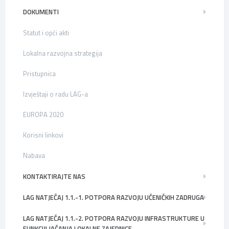
DOKUMENTI
Statut i opći akti
Lokalna razvojna strategija
Pristupnica
Izvještaji o radu LAG-a
EUROPA 2020
Korisni linkovi
Nabava
KONTAKTIRAJTE NAS
LAG NATJEČAJ 1.1.-1. POTPORA RAZVOJU UČENIČKIH ZADRUGA
LAG NATJEČAJ 1.1.-2. POTPORA RAZVOJU INFRASTRUKTURE U
FUNKCIJI JAČANJA LOKALNE ZAJEDNICE