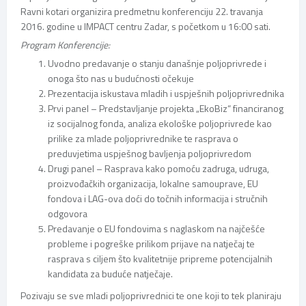
Ravni kotari organizira predmetnu konferenciju 22. travanja
2016. godine u IMPACT centru Zadar, s početkom u 16:00 sati.
Program Konferencije:
Uvodno predavanje o stanju današnje poljoprivrede i
onoga što nas u budućnosti očekuje
Prezentacija iskustava mladih i uspješnih poljoprivrednika
Prvi panel – Predstavljanje projekta „EkoBiz“ financiranog
iz socijalnog fonda, analiza ekološke poljoprivrede kao
prilike za mlade poljoprivrednike te rasprava o
preduvjetima uspješnog bavljenja poljoprivredom
Drugi panel – Rasprava kako pomoću zadruga, udruga,
proizvođačkih organizacija, lokalne samouprave, EU
fondova i LAG-ova doći do točnih informacija i stručnih
odgovora
Predavanje o EU fondovima s naglaskom na najčešće
probleme i pogreške prilikom prijave na natječaj te
rasprava s ciljem što kvalitetnije pripreme potencijalnih
kandidata za buduće natječaje.
Pozivaju se sve mladi poljoprivrednici te one koji to tek planiraju