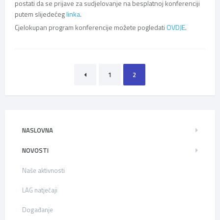
postati da se prijave za sudjelovanje na besplatnoj konferenciji
putem slijedećeg
linka
.
Cjelokupan program konferencije možete pogledati
OVDJE
.
Brojevi
1
2
stranica
objava
NASLOVNA
NOVOSTI
Naše aktivnosti
LAG natječaji
Događanje