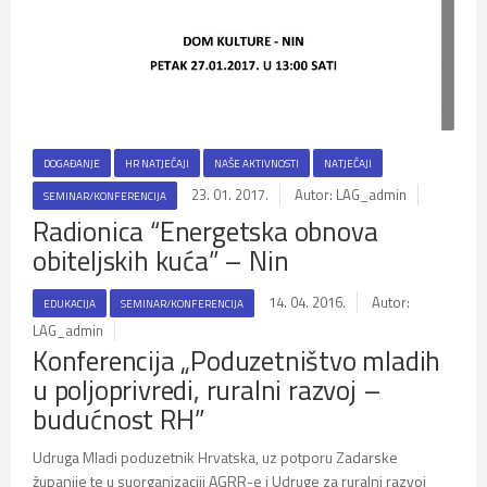
DOGAĐANJE
HR NATJEČAJI
NAŠE AKTIVNOSTI
NATJEČAJI
23. 01. 2017.
Autor: LAG_admin
SEMINAR/KONFERENCIJA
Radionica “Energetska obnova
obiteljskih kuća” – Nin
14. 04. 2016.
Autor:
EDUKACIJA
SEMINAR/KONFERENCIJA
LAG_admin
Konferencija „Poduzetništvo mladih
u poljoprivredi, ruralni razvoj –
budućnost RH”
Udruga Mladi poduzetnik Hrvatska, uz potporu Zadarske
županije te u suorganizaciji AGRR-e i Udruge za ruralni razvoj