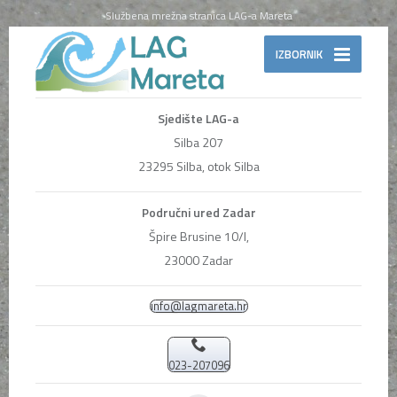
Službena mrežna stranica LAG-a Mareta
IZBORNIK
Sjedište LAG-a
Silba 207
23295 Silba, otok Silba
Područni ured Zadar
Špire Brusine 10/I,
23000 Zadar
info@lagmareta.hr
023-207096