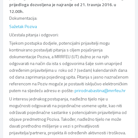
prijedloga dozvoljena je najranije od 21. travnja 2016. u
12.00h.
Dokumentacija:
Sažetak Poziva
Učestala pitanja i odgovori:
Tijekom postupka dodjele, potencijalni prijavitelji mogu
kontinuirano postavljati pitanja s ciljem pojašnjenja
dokumentacije Poziva, a MRRFEU (UT) dužno je na njih
odgovarati na način da ista s odgovorima šalje svim unaprijed
određenim prijaviteljima u roku od 7 (sedam) kalendarskih dana
od dana zaprimanja pojedinog upita. Pitanja s jasno naznačenom
referencom na Poziv moguće je postaviti isključivo elektroničkim
putem na sljedeću adresu e-pošte:
prirodnabastina@mrrfeu.hr
U interesu jednakog postupanja, nadležno tijelo nije u
mogućnosti odgovarati na pojedinačne usmene upite, kao niti
održavati pojedinačne sastanke s potencijalnim prijaviteljima od
objave predmetnog Poziva. Također, nadležno tijelo ne može
davati prethodno mišljenje u vezi s prihvatljivosti
prijavitelja/partnera, projekta ili određenih aktivnosti i troškova.