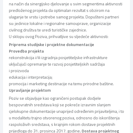
na način da sinergijsko djelovanje u svim segmentima aktivnosti
predloženog projekta da optimalan rezultat s obzirom na
ulaganje te vrstu i potrebe samog projekta. Dopušteni partneri
su: jedinice lokalne i regionalne samouprave, organizacije
civilnog društva te uredi turističke zajednice.
U sklopu ovog Poziva, prihvatljive su sljedeće aktivnosti:
Priprema studijske i projektne dokumentacije
Provedba projekta
rekonstrukcija i/ili izgradnja posjetiteljske infrastrukture
uključujući opremanje te razvoj posjetiteljskih sadržaja
i proizvoda
edukacija i interpretacija;
promocija i marketing destinacije na temu prirodne baštine.
Upravljanje projektom
Poziv se objavljuje kao ograničeni postupak dodjele
bespovratnih sredstava koji se pokreće izravnim slanjem
cjelokupne dokumentacije unaprijed određenim prijaviteljima, i to
u modalitetu trajno otvorenog poziva, odnosno do iskorištenja
raspoloživih sredstava, s krajnjim rokom dostave projektnih
prijedloga do 31. prosinca 2017. godine
. Dostava projektnog