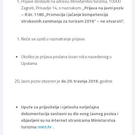
Prijave dostaviti na adresu: Ministarstvo turizma, 10000
Zagreb, Prisavlje 14, s naznakom:
„Prijava na javni poziv
– R.br. 1180 „Promocija i jačanje kompetencija
strukovnih zanimanja za turizam 2016“ – ne otvarati“.
Neće se uzeti u razmatranje prijave:
Ukoliko je prijava poslana izvan roka navedenog u
Uputama
Javni poziv otvoren je
do 20. travnja 2016.
godine
Upute za prijavitelje i cjelovita natječajna
dokumentacija sastavni su dio ovog Javnog poziva i
objavljeni su na internet stranicama Ministarstva
turizma:
mint.hr
.