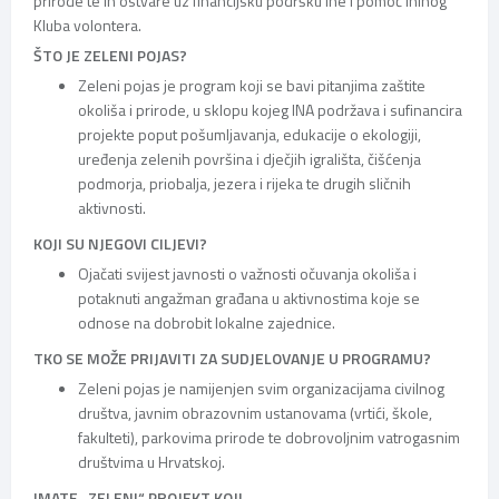
prirode te ih ostvare uz financijsku podršku Ine i pomoć Ininog
Kluba volontera.
ŠTO JE ZELENI POJAS?
Zeleni pojas je program koji se bavi pitanjima zaštite
okoliša i prirode, u sklopu kojeg INA podržava i sufinancira
projekte poput pošumljavanja, edukacije o ekologiji,
uređenja zelenih površina i dječjih igrališta, čišćenja
podmorja, priobalja, jezera i rijeka te drugih sličnih
aktivnosti.
KOJI SU NJEGOVI CILJEVI?
Ojačati svijest javnosti o važnosti očuvanja okoliša i
potaknuti angažman građana u aktivnostima koje se
odnose na dobrobit lokalne zajednice.
TKO SE MOŽE PRIJAVITI ZA SUDJELOVANJE U PROGRAMU?
Zeleni pojas je namijenjen svim organizacijama civilnog
društva, javnim obrazovnim ustanovama (vrtići, škole,
fakulteti), parkovima prirode te dobrovoljnim vatrogasnim
društvima u Hrvatskoj.
IMATE „ZELENI“ PROJEKT KOJI …