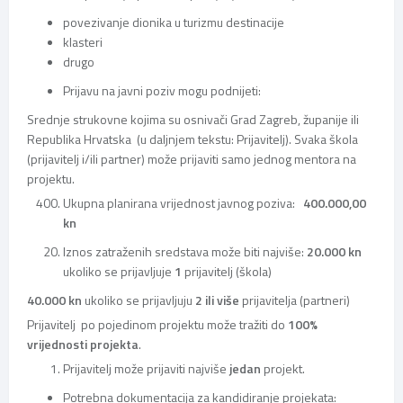
povezivanje dionika u turizmu destinacije
klasteri
drugo
Prijavu na javni poziv mogu podnijeti:
Srednje strukovne kojima su osnivači Grad Zagreb, županije ili
Republika Hrvatska (u daljnjem tekstu: Prijavitelj). Svaka škola
(prijavitelj i/ili partner) može prijaviti samo jednog mentora na
projektu.
Ukupna planirana vrijednost javnog poziva:
400.000,00
kn
Iznos zatraženih sredstava može biti najviše:
20.000
kn
ukoliko se prijavljuje
1
prijavitelj (škola)
40.000 kn
ukoliko se prijavljuju
2 ili više
prijavitelja (partneri)
Prijavitelj po pojedinom projektu može tražiti do
100%
vrijednosti projekta
.
Prijavitelj može prijaviti najviše
jedan
projekt.
Potrebna dokumentacija za kandidiranje projekata: