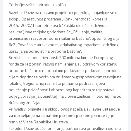
Područje:
zaštita prirode i okoliša
Sažetak:
Poziv na dostavu projektnih prijedloga objavljuje se u
sklopu Operativnog programa „Konkurentnost i kohezija
2014.-2020.“, Prioritetne osi 6 “Zaštita okoliša i održivost
resursa“, Investicijskog prioriteta 6c „Očuvanje, zaštita,
promicanje i razvoj prirodne i kulturne baštine“, Specifičnog cilja
6c2 „Povećanje atraktivnosti, edukativnog kapaciteta i održivog
upravljanja odredištima prirodne baštine“.
Sredstva ukupne vrijednosti 380 milijuna kuna iz Europskog
fonda za regionalni razvoj namijenjena su održivom korištenju
prirodne baštine u nacionalnim parkovima i parkovima prirode s
ciljem doprinosa održivom društveno-gospodarskom razvoju na
lokalnoj/regionalnoj razini što primarno podrazumijeva
povećanje privlačnosti i obrazovnog kapaciteta te uspostava
boljeg upravljanja posjetiteljima u ovim zaštićenim područjima od
državnog značaja.
Prihvatljivi prijavitelji u sklopu ovog natječaja su
javne ustanove
za upravljanje nacionalnim parkom i parkom prirode
čiji je
osnivač Vlada Republike Hrvatske.
Također, Poziv potiče formiranje partnerstva prihvatljivih dionika