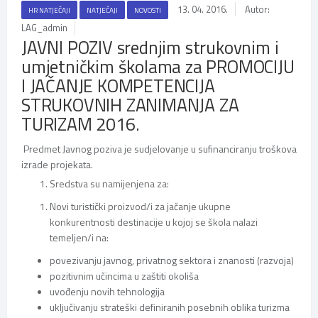
13. 04. 2016.
Autor:
HR NATJEČAJI
NATJEČAJI
NOVOSTI
LAG_admin
JAVNI POZIV srednjim strukovnim i
umjetničkim školama za PROMOCIJU
I JAČANJE KOMPETENCIJA
STRUKOVNIH ZANIMANJA ZA
TURIZAM 2016.
Predmet Javnog poziva je sudjelovanje u sufinanciranju troškova
izrade projekata.
Sredstva su namijenjena za:
Novi turistički proizvod/i za jačanje ukupne
konkurentnosti destinacije u kojoj se škola nalazi
temeljen/i na:
povezivanju javnog, privatnog sektora i znanosti (razvoja)
pozitivnim učincima u zaštiti okoliša
uvođenju novih tehnologija
uključivanju strateški definiranih posebnih oblika turizma