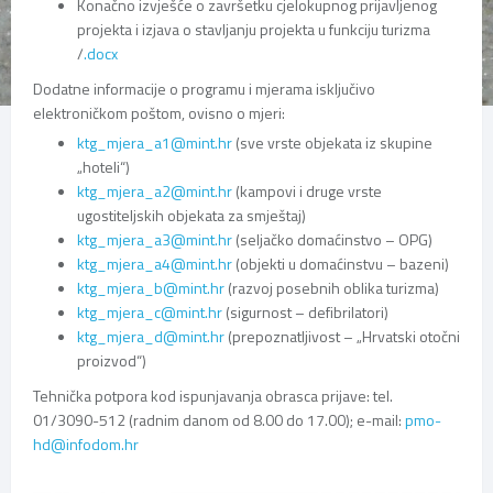
Konačno izvješće o završetku cjelokupnog prijavljenog
projekta i izjava o stavljanju projekta u funkciju turizma
/
.docx
Dodatne informacije o programu i mjerama isključivo
elektroničkom poštom, ovisno o mjeri:
ktg_mjera_a1@mint.hr
(sve vrste objekata iz skupine
„hoteli“)
ktg_mjera_a2@mint.hr
(kampovi i druge vrste
ugostiteljskih objekata za smještaj)
ktg_mjera_a3@mint.hr
(seljačko domaćinstvo – OPG)
ktg_mjera_a4@mint.hr
(objekti u domaćinstvu – bazeni)
ktg_mjera_b@mint.hr
(razvoj posebnih oblika turizma)
ktg_mjera_c@mint.hr
(sigurnost – defibrilatori)
ktg_mjera_d@mint.hr
(prepoznatljivost – „Hrvatski otočni
proizvod“)
Tehnička potpora kod ispunjavanja obrasca prijave: tel.
01/3090-512 (radnim danom od 8.00 do 17.00); e-mail:
pmo-
hd@infodom.hr