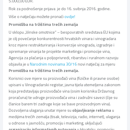
5.000,00 EUR.
Rok za podnošenje prijava je do 16. svibnja 2016. godine.
Više o natječaju možete pronaći
ovdje!
Promidžba na tržištima trećih zemalja
U sklopu „Vinske omotnice“ – bespovratnih sredstava EU kojima
je cilj povećanje konkurentnosti hrvatskih vinara i vinogradara
kroz mjere restrukturiranja i konverzije vinograda, izgradnje i
opremanje vinarija te projekte marketinga i promocije vina,
Agencija za plaćanja u poljoprivredi, ribarstvu i ruralnom razvoju
objavila je u
Narodnim novinama 30/16
novi natječaj za mjeru
Promidžba na tržištima trećih zemalja.
Korisnici ove mjere su proizvođači vina (fizičke ili pravne osobe)
upisani u Vinogradarski registar, javna tijela utemeljena zakonom
koja predstavljaju proizvođače vina (osim korisnika Državnog
proračuna) te udruge proizvođača vina i zadružni savezi (čije su
članice barem tri zadruge koje se bave proizvodnjom vina).
Dozvoljena ulaganja unutar mjere su
objavljivanje reklama
u
medijima trećih zemalja (tisak, televizija, radio, internet), ulaganja
u odnose s javnošću, promociju i marketing, uključujući
organizaciju informativnih putovanja
u Hrvatsku, promociju