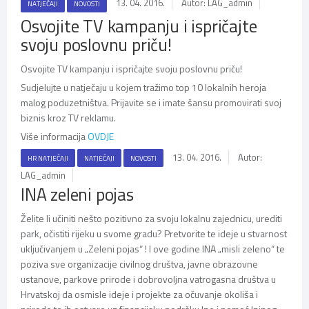
13. 04. 2016.
Autor: LAG_admin
NATJEČAJI
NOVOSTI
Osvojite TV kampanju i ispričajte
svoju poslovnu priču!
Osvojite TV kampanju i ispričajte svoju poslovnu priču!
Sudjelujte u natječaju u kojem tražimo top 10 lokalnih heroja
malog poduzetništva. Prijavite se i imate šansu promovirati svoj
biznis kroz TV reklamu.
Više informacija
OVDJE
13. 04. 2016.
Autor:
HR NATJEČAJI
NATJEČAJI
NOVOSTI
LAG_admin
INA zeleni pojas
Želite li učiniti nešto pozitivno za svoju lokalnu zajednicu, urediti
park, očistiti rijeku u svome gradu? Pretvorite te ideje u stvarnost
uključivanjem u „Zeleni pojas“ ! I ove godine INA „misli zeleno“ te
poziva sve organizacije civilnog društva, javne obrazovne
ustanove, parkove prirode i dobrovoljna vatrogasna društva u
Hrvatskoj da osmisle ideje i projekte za očuvanje okoliša i