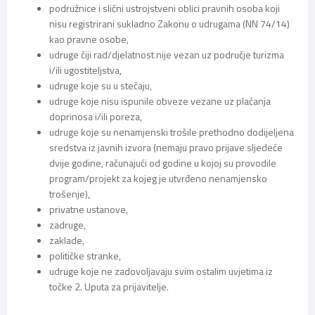
podružnice i slični ustrojstveni oblici pravnih osoba koji
nisu registrirani sukladno Zakonu o udrugama (NN 74/14)
kao pravne osobe,
udruge čiji rad/djelatnost nije vezan uz područje turizma
i/ili ugostiteljstva,
udruge koje su u stečaju,
udruge koje nisu ispunile obveze vezane uz plaćanja
doprinosa i/ili poreza,
udruge koje su nenamjenski trošile prethodno dodijeljena
sredstva iz javnih izvora (nemaju pravo prijave sljedeće
dvije godine, računajući od godine u kojoj su provodile
program/projekt za kojeg je utvrđeno nenamjensko
trošenje),
privatne ustanove,
zadruge,
zaklade,
političke stranke,
udruge koje ne zadovoljavaju svim ostalim uvjetima iz
točke 2. Uputa za prijavitelje.