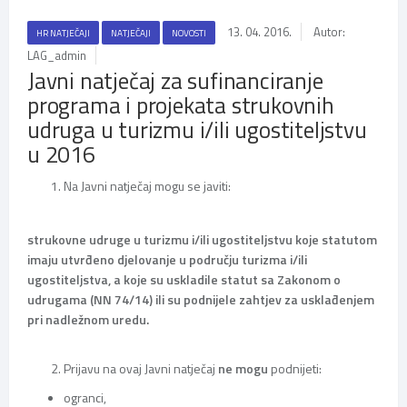
13. 04. 2016.
Autor:
HR NATJEČAJI
NATJEČAJI
NOVOSTI
LAG_admin
Javni natječaj za sufinanciranje
programa i projekata strukovnih
udruga u turizmu i/ili ugostiteljstvu
u 2016
Na Javni natječaj mogu se javiti:
strukovne udruge
u turizmu i/ili ugostiteljstvu koje statutom
imaju utvrđeno djelovanje u području turizma i/ili
ugostiteljstva, a koje su uskladile statut sa Zakonom o
udrugama (NN 74/14) ili su podnijele zahtjev za usklađenjem
pri nadležnom uredu.
Prijavu na ovaj Javni natječaj
ne mogu
podnijeti:
ogranci,