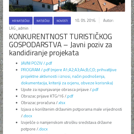
10. 05. 2016.
Autor:
HR NATJEČAJI
NATJEČAJI
NOVOSTI
LAG_admin
KONKURENTNOST TURISTIČKOG
GOSPODARSTVA – Javni poziv za
kandidiranje projekata
JAVNI POZIV /.pdf
PROGRAM /.pdf (mjere A1;A2;A3;A4;B;C;D; prihvatljive
projektne aktivnosti i iznosi, način podnošenja,
dokumentacija, kriteriji za ocjenu, obveze korisnika)
Upute za ispunjavanje obrasca prijave /
.pdf
Obrazac prijave KTG/16 /
.pdf
Obrazac proračuna /
.xlsx
Izjava o korištenim državnim potporama male vrijednosti
/
.docx
Izvješće o namjenskom utrošku sredstava državne
potpore /
.docx