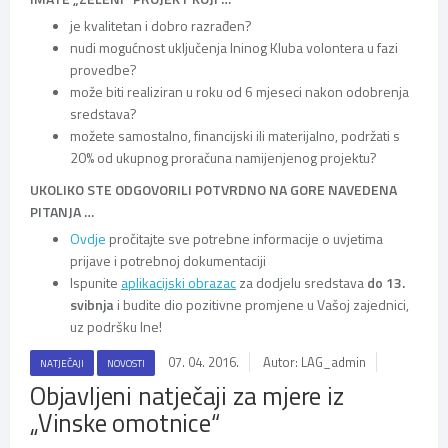
je kvalitetan i dobro razrađen?
nudi mogućnost uključenja Ininog Kluba volontera u fazi
provedbe?
može biti realiziran u roku od 6 mjeseci nakon odobrenja
sredstava?
možete samostalno, financijski ili materijalno, podržati s
20% od ukupnog proračuna namijenjenog projektu?
UKOLIKO STE ODGOVORILI POTVRDNO NA GORE NAVEDENA
PITANJA …
Ovdje
pročitajte sve potrebne informacije o uvjetima
prijave i potrebnoj dokumentaciji
Ispunite
aplikacijski obrazac
za dodjelu sredstava
do 13.
svibnja
i budite dio pozitivne promjene u Vašoj zajednici,
uz podršku Ine!
07. 04. 2016.
Autor: LAG_admin
NATJEČAJI
NOVOSTI
Objavljeni natječaji za mjere iz
„Vinske omotnice“