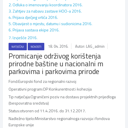
2. Odluka o imenovanju koordinatora 2016.
3. Zahtjev za nabavu zastave HOO-a 2016.
4. Prijava dječjeg vrtića 2016.
5. Obavijest o mjestu, datumu i sudionicima 2016.
6. Prijava sastava ekipe 2016.
7. Izvješće 2016.
18. 04. 2016.
Autor: LAG_admin
NATJEČAJI
NOVOSTI
Promicanje održivog korištenja
prirodne baštine u nacionalni m
parkovima i parkovima prirode
Fond:
Europski fond za regionalni razvoj
Operativni program:
OP Konkurentnost i kohezija
Tip natječaja:
Ograničeni poziv na dostavu projektnih prijedloga
(bespovratna sredstva)
Status:
otvoren od 11.4.2016. do 31.12.2017.
Nadležno tijelo:
Ministarstvo regionalnoga razvoja i fondova
Europske unije