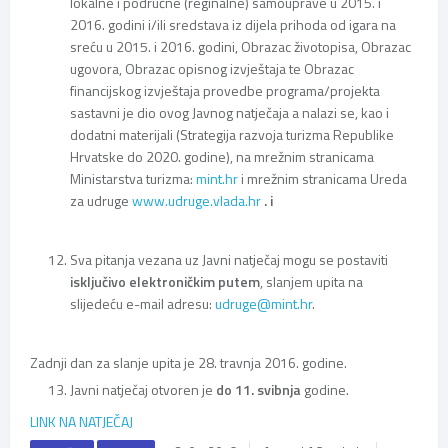
lokalne i područne (reginalne) samouprave u 2015. i
2016. godini i/ili sredstava iz dijela prihoda od igara na
sreću u 2015. i 2016. godini, Obrazac životopisa, Obrazac
ugovora, Obrazac opisnog izvještaja te Obrazac
financijskog izvještaja provedbe programa/projekta
sastavni je dio ovog Javnog natječaja a nalazi se, kao i
dodatni materijali (Strategija razvoja turizma Republike
Hrvatske do 2020. godine), na mrežnim stranicama
Ministarstva turizma:
mint.hr
i mrežnim stranicama Ureda
za udruge
www.udruge.vlada.hr
. i
Sva pitanja vezana uz Javni natječaj mogu se postaviti
isključivo elektroničkim putem
, slanjem upita na
slijedeću e-mail adresu:
udruge@mint.hr
.
Zadnji dan za slanje upita je 28. travnja 2016. godine.
Javni natječaj otvoren je
do 11. svibnja
godine.
LINK NA NATJEČAJ