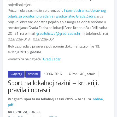
pojedinoj mjeri.
Prijavni obrazac može se preuzeti s
Internet stranica Upravnog
odjela za prostorno uređenje i graditeljstvo Grada Zadra
, a uz
prijavni obrazac, dodatna pojašnjenja mogu se dobiti osobno u
prostorijama Grada Zadra na lokaciji Brne Krnarutića 13/III, soba
20 i 21, na e-mail:
graditeljstvo@grad-zadar.hr
ili telefonski na:
023/208-043 i 023/208-054.
Rok
za predaju prijave s potrebnom dokumentacijom je
19.
svibnja 2016. godine.
Poveznica na natječaj:
Grad Zadar
18. 04. 2016.
Autor: LAG_admin
NATJEČAJI
NOVOSTI
Sport na lokalnoj razini – kriteriji,
pravila i obrasci
Programi sporta na lokalnoj razini 2015. – brošura
online
,
pdf
AKTIVNE ZAJEDNICE