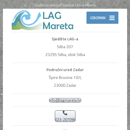
Službena mrežna stranica LAG-a Mareta
IZBORNIK
Sjedište LAG-a
Silba 207
23295 Silba, otok Silba
Područni ured Zadar
Špire Brusine 10/I,
23000 Zadar
info@lagmareta.hr
023-207096