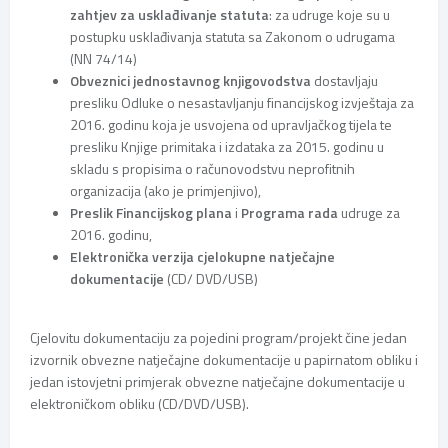
zahtjev za usklađivanje statuta
: za udruge koje su u
postupku usklađivanja statuta sa Zakonom o udrugama
(NN 74/14)
Obveznici jednostavnog knjigovodstva
dostavljaju
presliku Odluke o nesastavljanju financijskog izvještaja za
2016. godinu koja je usvojena od upravljačkog tijela te
presliku Knjige primitaka i izdataka za 2015. godinu u
skladu s propisima o računovodstvu neprofitnih
organizacija (ako je primjenjivo),
Preslik Financijskog plana
i
Programa rada
udruge za
2016. godinu,
Elektronička verzija cjelokupne natječajne
dokumentacije
(CD/ DVD/USB)
Cjelovitu dokumentaciju za pojedini program/projekt čine jedan
izvornik obvezne natječajne dokumentacije u papirnatom obliku i
jedan istovjetni primjerak obvezne natječajne dokumentacije u
elektroničkom obliku (CD/DVD/USB).