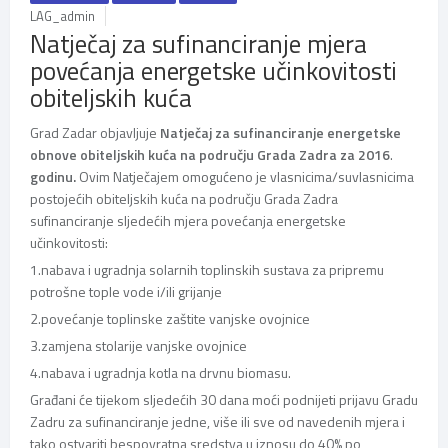
LAG_admin
Natječaj za sufinanciranje mjera
povećanja energetske učinkovitosti
obiteljskih kuća
Grad Zadar objavljuje
Natječaj za sufinanciranje energetske
obnove obiteljskih kuća na području Grada Zadra za 2016
.
godinu.
Ovim Natječajem omogućeno je vlasnicima/suvlasnicima
postojećih obiteljskih kuća na području Grada Zadra
sufinanciranje sljedećih mjera povećanja energetske
učinkovitosti:
1.nabava i ugradnja solarnih toplinskih sustava za pripremu
potrošne tople vode i/ili grijanje
2.povećanje toplinske zaštite vanjske ovojnice
3.zamjena stolarije vanjske ovojnice
4.nabava i ugradnja kotla na drvnu biomasu.
Građani će tijekom sljedećih 30 dana moći podnijeti prijavu Gradu
Zadru za sufinanciranje jedne, više ili sve od navedenih mjera i
tako ostvariti bespovratna sredstva u iznosu do 40% po