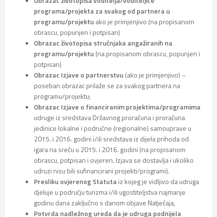
Obrazac životopisa voditelja/voditeljice
programa/projekta za svakog od partnera u
programu/projektu
ako je primjenjivo (na propisanom
obrascu, popunjen i potpisan)
Obrazac životopisa stručnjaka angažiranih na
programu/projektu
(na propisanom obrascu, popunjen i
potpisan)
Obrazac Izjave o partnerstvu
(ako je primjenjivo) –
poseban obrazac prilaže se za svakog partnera na
programu/projektu;
Obrazac Izjave o financiranim projektima/programima
udruge iz sredstava Državnog proračuna i proračuna
jedinice lokalne i područne (regionalne) samouprave u
2015. i 2016. godini i/ili sredstava iz dijela prihoda od
igara na sreću u 2015. i 2016. godini (na propisanom
obrascu, potpisan i ovjeren. Izjava se dostavlja i ukoliko
udruzi nisu bili sufinancirani projekti/programi).
Presliku ovjerenog Statuta
iz kojeg je vidljivo da udruga
djeluje u području turizma i/ili ugostiteljstva najmanje
godinu dana zaključno s danom objave Natječaja,
Potvrda nadležnog ureda da je udruga podnijela