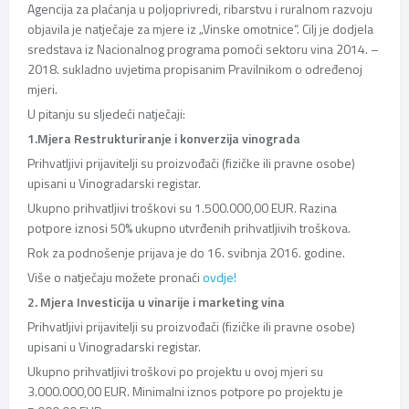
Agencija za plaćanja u poljoprivredi, ribarstvu i ruralnom razvoju
objavila je natječaje za mjere iz „Vinske omotnice“. Cilj je dodjela
sredstava iz Nacionalnog programa pomoći sektoru vina 2014. –
2018. sukladno uvjetima propisanim Pravilnikom o određenoj
mjeri.
U pitanju su sljedeći natječaji:
1.Mjera Restrukturiranje i konverzija vinograda
Prihvatljivi prijavitelji su proizvođači (fizičke ili pravne osobe)
upisani u Vinogradarski registar.
Ukupno prihvatljivi troškovi su 1.500.000,00 EUR. Razina
potpore iznosi 50% ukupno utvrđenih prihvatljivih troškova.
Rok za podnošenje prijava je do 16. svibnja 2016. godine.
Više o natječaju možete pronaći
ovdje!
2. Mjera Investicija u vinarije i marketing vina
Prihvatljivi prijavitelji su proizvođači (fizičke ili pravne osobe)
upisani u Vinogradarski registar.
Ukupno prihvatljivi troškovi po projektu u ovoj mjeri su
3.000.000,00 EUR. Minimalni iznos potpore po projektu je