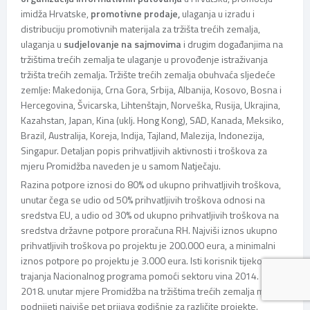
imidža Hrvatske,
promotivne prodaje,
ulaganja u izradu i
distribuciju promotivnih materijala za tržišta trećih zemalja,
ulaganja u
sudjelovanje na sajmovima
i drugim događanjima na
tržištima trećih zemalja te ulaganje u provođenje istraživanja
tržišta trećih zemalja.
Tržište trećih zemalja obuhvaća sljedeće
zemlje: Makedonija, Crna Gora, Srbija, Albanija, Kosovo, Bosna i
Hercegovina, Švicarska, Lihtenštajn, Norveška, Rusija, Ukrajina,
Kazahstan, Japan, Kina (uklj. Hong Kong), SAD, Kanada, Meksiko,
Brazil, Australija, Koreja, Indija, Tajland, Malezija, Indonezija,
Singapur. Detaljan popis prihvatljivih aktivnosti i troškova za
mjeru Promidžba naveden je u samom Natječaju.
Razina potpore iznosi do 80% od ukupno prihvatljivih troškova,
unutar čega se udio od 50% prihvatljivih troškova odnosi na
sredstva EU, a udio od 30% od ukupno prihvatljivih troškova na
sredstva državne potpore proračuna RH. Najviši iznos ukupno
prihvatljivih troškova po projektu je 200.000 eura, a minimalni
iznos potpore po projektu je 3.000 eura. Isti korisnik tijekom
trajanja Nacionalnog programa pomoći sektoru vina 2014. –
2018. unutar mjere Promidžba na tržištima trećih zemalja može
podnijeti najviše pet prijava godišnje za različite projekte.