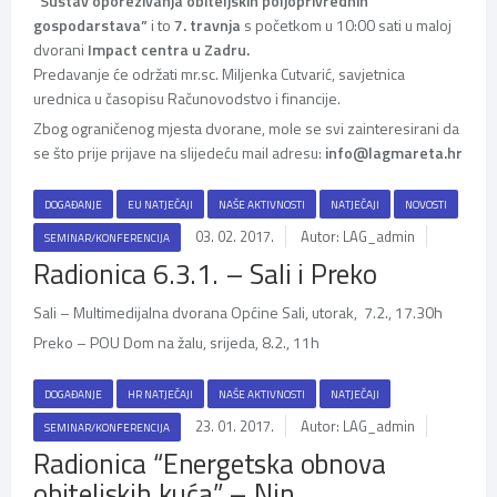
“Sustav oporezivanja obiteljskih poljoprivrednih
gospodarstava”
i to
7. travnja
s početkom u 10:00 sati u maloj
dvorani
Impact centra u Zadru.
Predavanje će održati mr.sc. Miljenka Cutvarić, savjetnica
urednica u časopisu Računovodstvo i financije.
Zbog ograničenog mjesta dvorane, mole se svi zainteresirani da
se što prije prijave na slijedeću mail adresu:
info@lagmareta.hr
DOGAĐANJE
EU NATJEČAJI
NAŠE AKTIVNOSTI
NATJEČAJI
NOVOSTI
03. 02. 2017.
Autor: LAG_admin
SEMINAR/KONFERENCIJA
Radionica 6.3.1. – Sali i Preko
Sali – Multimedijalna dvorana Općine Sali, utorak, 7.2., 17.30h
Preko – POU Dom na žalu, srijeda, 8.2., 11h
DOGAĐANJE
HR NATJEČAJI
NAŠE AKTIVNOSTI
NATJEČAJI
23. 01. 2017.
Autor: LAG_admin
SEMINAR/KONFERENCIJA
Radionica “Energetska obnova
obiteljskih kuća” – Nin