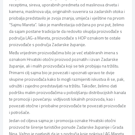
receptima, sireva, uporabnih predmeta od maslinova drveta i
kamena, maslinova ulja, originalnih suvenira sa zadarskih otoka i
priobalja predstavilo je zvoja znanja, umijeća i vještine na prvom
“Sajmu Mareta”. Iako je manifestacija održana po prvi put, želimo
da sajam postane tradicija te da redovito okuplja proizvođače s
područja LAG-a Mareta, proizvođače s HOP oznakom te ostale
proizvođače s područja Zadarske županije.
Među vrijednim proizvođačima bilo je već etabliranih imena s
oznakom Hrvatski otočni proizvod poznatih i izvan Zadarske
županije, ali i malih proizvođača koji se tek probijaju na tržištu.
Primarni cilj sajma bio je povezati i upoznati upravo te dvije
skupine proizvođača kako bi mogli razmijeniti iskustva ili se, pak,
udružiti i zajedno predstavljati na tržištu. Također, želimo dati
podršku malim proizvođačima u poboljšanju distribucijskih kanala
te promociji i povećanju vidljivosti lokalnih proizvoda, kao i
povezati otočne i priobalne proizvođače te povezati proizvođače
i potrošače.
Jedan od ciljeva sajma je i promocija oznake Hrvatski otočni
proizvod te širenje turističke ponude Zadarske županije i Grada
Nina. Važno je naglasiti da je s područja koje pokriva LAG Mareta