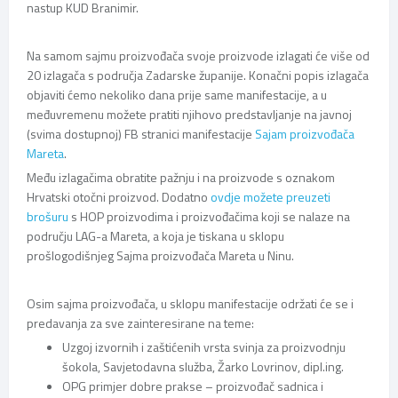
nastup KUD Branimir.
Na samom sajmu proizvođača svoje proizvode izlagati će više od
20 izlagača s područja Zadarske županije. Konačni popis izlagača
objaviti ćemo nekoliko dana prije same manifestacije, a u
međuvremenu možete pratiti njihovo predstavljanje na javnoj
(svima dostupnoj) FB stranici manifestacije
Sajam proizvođača
Mareta
.
Među izlagačima obratite pažnju i na proizvode s oznakom
Hrvatski otočni proizvod. Dodatno
ovdje možete preuzeti
brošuru
s HOP proizvodima i proizvođačima koji se nalaze na
području LAG-a Mareta, a koja je tiskana u sklopu
prošlogodišnjeg Sajma proizvođača Mareta u Ninu.
Osim sajma proizvođača, u sklopu manifestacije održati će se i
predavanja za sve zainteresirane na teme:
Uzgoj izvornih i zaštićenih vrsta svinja za proizvodnju
šokola, Savjetodavna služba, Žarko Lovrinov, dipl.ing.
OPG primjer dobre prakse – proizvođač sadnica i