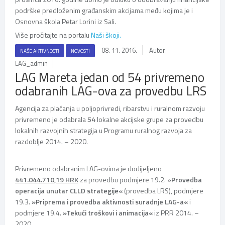
podrške predloženim građanskim akcijama među kojima je i
Osnovna škola Petar Lorini iz Sali.
Više pročitajte na portalu
Naši škoji.
08. 11. 2016.
Autor:
NAŠE AKTIVNOSTI
NOVOSTI
LAG_admin
LAG Mareta jedan od 54 privremeno
odabranih LAG-ova za provedbu LRS
Agencija za plaćanja u poljoprivredi, ribarstvu i ruralnom razvoju
privremeno je odabrala
54
lokalne akcijske grupe za provedbu
lokalnih razvojnih strategija u Programu ruralnog razvoja za
razdoblje 2014. – 2020.
Privremeno odabranim LAG-ovima je dodijeljeno
441.044.710,19 HRK
za provedbu podmjere 19.2.
»Provedba
operacija unutar CLLD strategije«
(provedba LRS), podmjere
19.3.
»Priprema i provedba aktivnosti suradnje LAG-a«
i
podmjere 19.4.
»Tekući troškovi i animacija«
iz PRR 2014. –
2020.