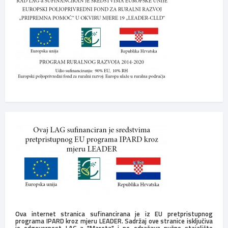
Ova internet stranica sufinancirana je iz EU pretpristupnog
programa IPARD kroz mjeru LEADER. Sadržaj ove stranice isključiva
je odgovornost LAG-a "Mareta" i ne odražava nužno stajalište