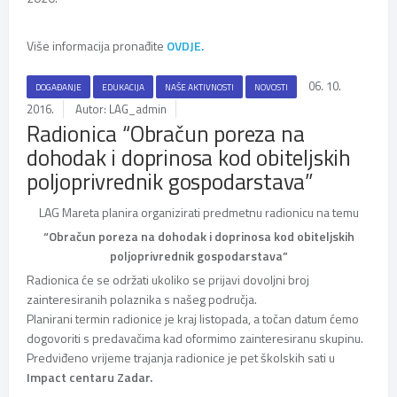
Više informacija pronađite
OVDJE.
06. 10.
DOGAĐANJE
EDUKACIJA
NAŠE AKTIVNOSTI
NOVOSTI
2016.
Autor: LAG_admin
Radionica “Obračun poreza na
dohodak i doprinosa kod obiteljskih
poljoprivrednik gospodarstava”
LAG Mareta planira organizirati predmetnu radionicu na temu
“Obračun poreza na dohodak i doprinosa kod obiteljskih
poljoprivrednik gospodarstava”
Radionica će se održati ukoliko se prijavi dovoljni broj
zainteresiranih polaznika s našeg područja.
Planirani termin radionice je kraj listopada, a točan datum ćemo
dogovoriti s predavačima kad oformimo zainteresiranu skupinu.
Predviđeno vrijeme trajanja radionice je pet školskih sati u
Impact centaru Zadar.