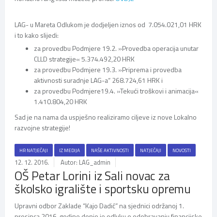
LAG- u Mareta Odlukom je dodjeljen iznos od 7.054.021,01 HRK
i to kako slijedi:
za provedbu Podmjere 19.2. »Provedba operacija unutar
CLLD strategije« 5.374.492,20 HRK
za provedbu Podmjere 19.3. »Priprema i provedba
aktivnosti suradnje LAG-a“ 268.724,61 HRK i
za provedbu Podmjere19.4. »Tekući troškovi i animacija«
1.410.804,20 HRK
Sad je na nama da uspješno realiziramo ciljeve iz nove Lokalno
razvojne strategije!
HR NATJEČAJI
IZ MEDIJA
NAŠE AKTIVNOSTI
NATJEČAJI
NOVOSTI
12. 12. 2016.
Autor: LAG_admin
OŠ Petar Lorini iz Sali novac za
školsko igralište i sportsku opremu
Upravni odbor Zaklade “Kajo Dadić” na sjednici održanoj 1.
prosinca 2016. godine donio je odluku o odobravanju financijske