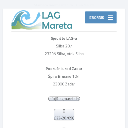
Službena mrežna stranica LAG-a Mareta
IZBORNIK
Sjedište LAG-a
Silba 207
23295 Silba, otok Silba
Područni ured Zadar
Špire Brusine 10/I,
23000 Zadar
info@lagmareta.hr
023-207096