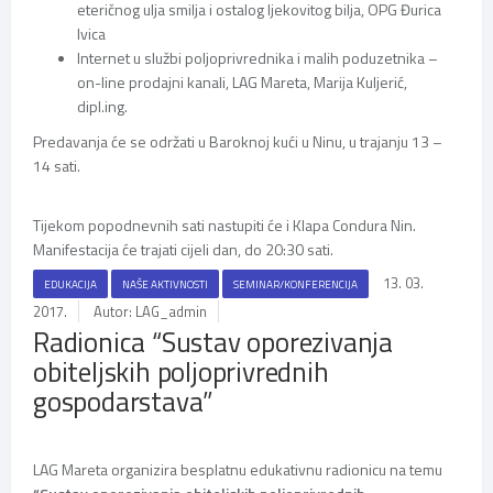
eteričnog ulja smilja i ostalog ljekovitog bilja, OPG Đurica
Ivica
Internet u službi poljoprivrednika i malih poduzetnika –
on-line prodajni kanali, LAG Mareta, Marija Kuljerić,
dipl.ing.
Predavanja će se održati u Baroknoj kući u Ninu, u trajanju 13 –
14 sati.
Tijekom popodnevnih sati nastupiti će i Klapa Condura Nin.
Manifestacija će trajati cijeli dan, do 20:30 sati.
13. 03.
EDUKACIJA
NAŠE AKTIVNOSTI
SEMINAR/KONFERENCIJA
2017.
Autor: LAG_admin
Radionica “Sustav oporezivanja
obiteljskih poljoprivrednih
gospodarstava”
LAG Mareta organizira besplatnu edukativnu radionicu na temu