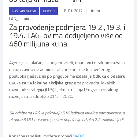
18. 01. 2017.
Autor:
NAŠE AKTIVNOSTI
NOVOSTI
LAG_admin
Za provođenje podmjera 19.2.,19.3. i
19.4. LAG-ovima dodijeljeno više od
460 milijuna kuna
Agencija za plaćanja u poljoprivredi, ribarstvu i ruralnom razvoju
nakon završene administrativne kontrole te završenog
postupka rješavanja po prigovorima
izdala je Odluku o odabiru
LAG-a za 54 lokalne akcijske grupe
za provedbu lokalnih
razvojnih strategija (LRS) tijekom trajanja Programa ruralnog
razvoja za razdoblje 2014. – 2020.
54 odabrana LAG-a pokrivaju 516 jedinica lokalne samouprave, s
ukupno 6161 naseljem, a čine populaciju od oko 2,2 milijuna ljudi.
Konačnu rang listu možete pronaći
OVDJE