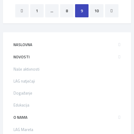
Brojevi
1
…
8
9
10
stranica
objava
NASLOVNA
NOVOSTI
Naše aktivnosti
LAG natječaji
Događanje
Edukacija
O NAMA
LAG Mareta