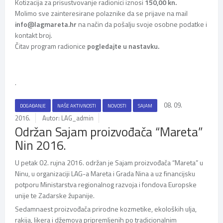
Kotizacija za prisustvovanje radionici iznosi
150,00 kn.
Molimo sve zainteresirane polaznike da se prijave na mail
info@lagmareta.hr
na način da pošalju svoje osobne podatke i
kontakt broj.
Čitav program radionice
pogledajte u nastavku.
.
08. 09.
DOGAĐANJE
NAŠE AKTIVNOSTI
NOVOSTI
SAJAM
2016.
Autor: LAG_admin
Održan Sajam proizvođača “Mareta”
Nin 2016.
U petak 02. rujna 2016. održan je Sajam proizvođača “Mareta” u
Ninu, u organizaciji LAG-a Mareta i Grada Nina a uz financijsku
potporu Ministarstva regionalnog razvoja i fondova Europske
unije te Zadarske županije.
Sedamnaest proizvođača prirodne kozmetike, ekoloških ulja,
rakija, likera i džemova pripremljenih po tradicionalnim