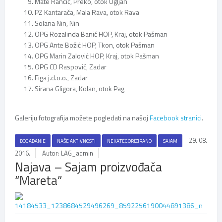
Mate Rančić, Preko, otok Ugljan
PZ Kantarača, Mala Rava, otok Rava
Solana Nin, Nin
OPG Rozalinda Banić HOP, Kraj, otok Pašman
OPG Ante Božić HOP, Tkon, otok Pašman
OPG Marin Zalović HOP, Kraj, otok Pašman
OPG CD Raspović, Zadar
Figa j.d.o.o., Zadar
Sirana Gligora, Kolan, otok Pag
Galeriju fotografija možete pogledati na našoj
Facebook stranici
.
29. 08.
DOGAĐANJE
NAŠE AKTIVNOSTI
NEKATEGORIZIRANO
SAJAM
2016.
Autor: LAG_admin
Najava – Sajam proizvođača
“Mareta”