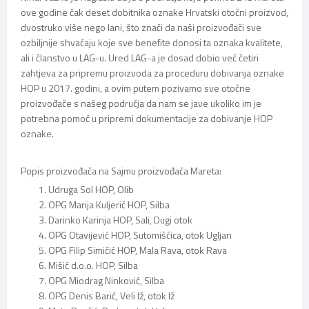
ove godine čak deset dobitnika oznake Hrvatski otočni proizvod,
dvostruko više nego lani, što znači da naši proizvođači sve
ozbiljnije shvaćaju koje sve benefite donosi ta oznaka kvalitete,
ali i članstvo u LAG-u. Ured LAG-a je dosad dobio već četiri
zahtjeva za pripremu proizvoda za proceduru dobivanja oznake
HOP u 2017. godini, a ovim putem pozivamo sve otočne
proizvođače s našeg područja da nam se jave ukoliko im je
potrebna pomoć u pripremi dokumentacije za dobivanje HOP
oznake.
Popis proizvođača na Sajmu proizvođača Mareta:
Udruga Sol HOP, Olib
OPG Marija Kuljerić HOP, Silba
Darinko Karinja HOP, Sali, Dugi otok
OPG Otavijević HOP, Sutomišćica, otok Ugljan
OPG Filip Simičić HOP, Mala Rava, otok Rava
Mišić d.o.o. HOP, Silba
OPG Miodrag Ninković, Silba
OPG Denis Barić, Veli Iž, otok Iž